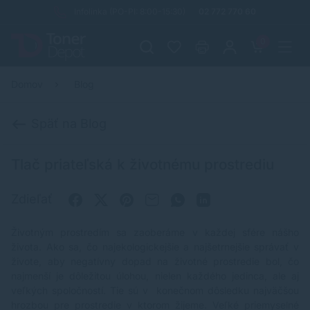
Infolinka (PO-PI: 8:00-15:30)
02 772 770 60
0
Domov
Blog
Späť na Blog
Tlač priateľská k životnému prostrediu
Zdieľať
Životným prostredím sa zaoberáme v každej sfére nášho
života. Ako sa, čo najekologickejšie a najšetrnejšie správať v
živote, aby negatívny dopad na životné prostredie bol, čo
najmenší je dôležitou úlohou, nielen každého jedinca, ale aj
veľkých spoločností. Tie sú v konečnom dôsledku najväčšou
hrozbou pre prostredie v ktorom žijeme. Veľké priemyselné