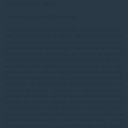
toneru a emisií CO2 ušetríte.
Printfriendly.com (Zelená tlač)
Ak vaša tlačiareň nedisponuje žiadnou ECO funkciu na úpravu
tlače a úsporu papiera a toneru, nemusíte sa obávať, že
nemôžete prispieť k ochranne životného prostredia pri tlači. Na
internete existujú rôzne programy na úpravu tlače, či už priamo
od výrobcov alebo tretích strán, ako aj niekoľko webových
stránok, kde takéto šetrené úpravy môžete vykonať. Pri tlači z
webových stránok dochádza k tomu, že okrem textu, ktorý
chcete vytlačiť, vytlačíte aj zbytočné grafické prvky a reklamy.
Najznámejším webom, ktorý vám priamo cez webové rozhranie
upraví text do úspornej verzie, bez obrázkov alebo s ich
úpravou na menšie rozmery je
Printfriendly.com
. V
jednoduchom rozhraní stačí zadať adresu webovej stránky,
následne sa odstránia zbytočné prvky a vy si môžete ešte
upraviť text alebo odstrániť časti textu inviduálne. Pre ešte
väčší komfort si môžete nainštalovať modul Print Friendly do
internetového prehliadača a získať tak ešte viac možností
úprav textu pred tlačou. Upravený text môžete tlačiť, previesť