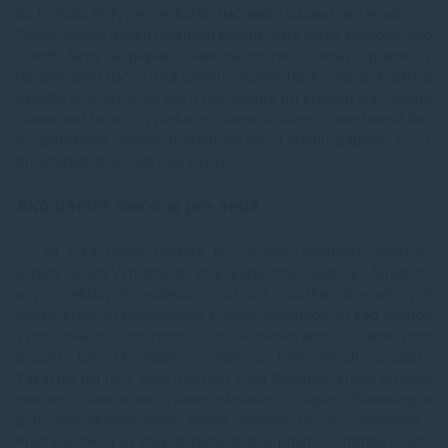
do formátu PDF, pre neskoršiu tlač alebo odoslať ako email.
Okrem týchto dvoch možností existujú ešte rôzne spôsoby, ako
ušetriť farby a papier. Niektoré môžete nastaviť priamo v
tlačiarni pred tlačou. Dokumenty môžete tlačiť v nižšej kvalite a
ušetríte tým farby. Ak ide o dokumenty pri ktorých stačí dobrá
čitateľnosť textu je vysoké rozlíšenie luxusom. Obojstranná tlač
a zjednotenie viacerých strán na jednu stranu papiera, to už
pravdepodobne vyskúšal každý.
Ako ušetriť niečo aj pre seba
Čo sa týka farieb ušetríte pri určitých modeloch funkciou
úspora tonera.Výhodné sú veľkokapacitné zásobníky farieb XL
a pri niektorých modeloch možnosť použitia
alternatívnych
náplní
, ktoré sú kompatibilné s vašou tlačiarňou. Aj keď niektorí
výrobcovia túto možnosť sťažovali blokovaním tlačiarne proti
použitiu takýchto náplní, pomaly od tohto trendu upúšťajú.
Zákazník má totiž stále možnosť kúpiť tlačiareň, ktorej výrobca
nebráni v slobodnom výbere náhradných náplní. Prieskumy o
používaní alternatívnych náplní oficiálne nie sú zverejnené .
Pred pár rokmi sa však objavila správa priamo v Trende o tom,