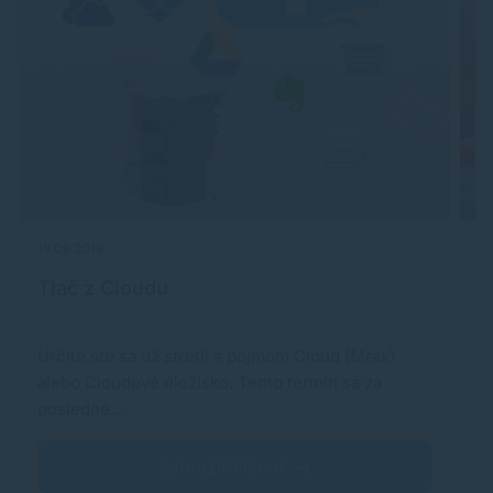
19.08.2019
07
Tlač z Cloudu
T
Určite ste sa už stretli s pojmom Cloud (Mrak)
N
alebo Cloudové úložisko. Tento termín sa za
V
posledné…
Zobraziť článok