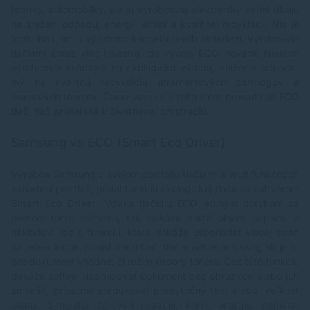
fabriky, automobilky, ale aj výrobcovia elektroniky veľmi dbajú
na znížení odpadu, energií, emisií a kvalitnej recyklácií. Nie je
tomu inak, ani u výrobcov kancelárskych zariadení. Výrobcovia
tlačiarní čoraz viac investujú do vývoja
ECO
inovácií. Niektorí
výrobcovia vsádzajú na ekologickú výrobu, zníženie odpadu,
iný na kvalitnú recykláciu atramentových cartridgov a
laserových tonerov. Čoraz viac sa v tejto sfére presadzuje
ECO
tlač
, tlač priateľská k životnému prostrediu.
Samsung vs ECO (Smart Eco Driver)
Výrobca Samsung v svojom portfóliu tlačiarní a multifunkčných
zariadení pre tlač, pridal funkciu ekologickej tlače so softvérom
Smart Eco Driver
. Vďaka tlačidlu
ECO
jediným dotykom za
pomoci tohto softvéru, tak dokáže znížiť objem odpadu a
nákladov. Ide o funkciu, ktorá dokáže usporiadať viacej strán
na jeden hárok, obojstrannú tlač, tlač v odtieňoch sivej, ak je to
pre dokument vhodné, či režim úspory tonera. Cez túto funkciu
dokáže softvér nasimulovať dokument bez obrázkov, alebo ich
zmenšiť, prípadne zredukovať prebytočný text alebo veľkosť
písma. Simulátor zároveň ukazuje, koľko energie, papiera,