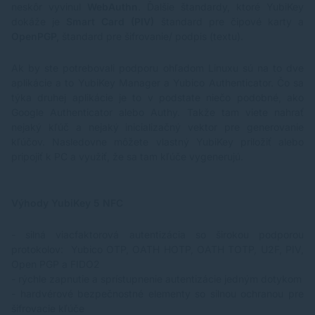
neskôr vyvinul
WebAuthn
. Ďalšie štandardy, ktoré YubiKey
dokáže je
Smart Card (PIV)
štandard pre čipové karty a
OpenPGP,
štandard pre šifrovanie/ podpis (textu).
Ak by ste potrebovali podporu ohľadom Linuxu sú na to dve
aplikácie a to YubiKey Manager a Yubico Authenticator. Čo sa
týka druhej aplikácie je to v podstate niečo podobné, ako
Google Authenticator alebo Authy. Takže tam viete nahrať
nejaký kľúč a nejaký inicializačný vektor pre generovanie
kľúčov. Nasledovne môžete vlastný YubiKey priložiť alebo
pripojiť k PC a využiť, že sa tam kľúče vygenerujú.
Výhody YubiKey 5 NFC
- silná viacfaktorová autentizácia so širokou podporou
protokolov: Yubico OTP, OATH HOTP, OATH TOTP, U2F, PIV,
Open PGP a FIDO2
- rýchle zapnutie a sprístupnenie autentizácie jedným dotykom
- hardvérové bezpečnostné elementy so silnou ochranou pre
šifrovacie kľúče