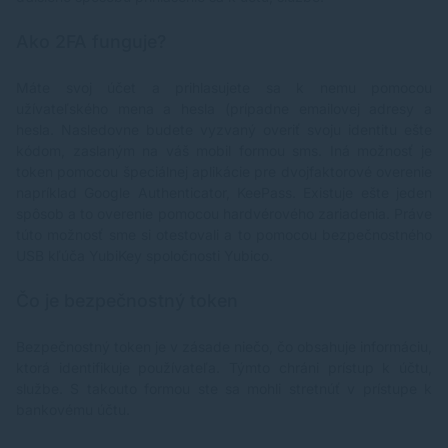
Ako 2FA funguje?
Máte svoj účet a prihlasujete sa k nemu pomocou
užívateľského mena a hesla (prípadne emailovej adresy a
hesla. Nasledovne budete vyzvaný overiť svoju identitu ešte
kódom, zaslaným na váš mobil formou sms. Iná možnosť je
token pomocou špeciálnej aplikácie pre dvojfaktorové overenie
napríklad Google Authenticator, KeePass. Existuje ešte jeden
spôsob a to overenie pomocou hardvérového zariadenia. Práve
túto možnosť sme si otestovali a to pomocou bezpečnostného
USB kľúča YubiKey spoločnosti Yubico.
Čo je bezpečnostný token
Bezpečnostný token je v zásade niečo, čo obsahuje informáciu,
ktorá identifikuje používateľa. Týmto chráni prístup k účtu,
službe. S takouto formou ste sa mohli stretnúť v prístupe k
bankovému účtu.