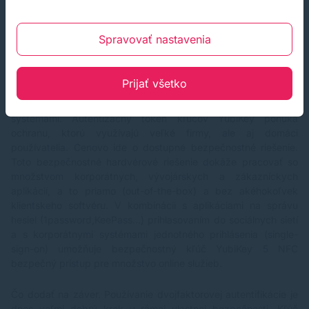
Spravovať nastavenia
Hardvérové riešenie od spoločnosti YUBICO podporuje silnú
Prijať všetko
viacfaktorovú autentizáciu a množstvo šifrovacích protokolov.
Má silnú kompatibilitu so všetkými bežnými operačnými
systémami. Autentizačný token kľúčov YubiKey ponúka
ochranu, ktorú využívajú veľké firmy, ale aj domáci
používatelia. Cenovo ide o dostupné bezpečnostné riešenie.
Toto bezpečnostné hardvérové riešenie dokáže pracovať so
množstvom korporátnych, vývojárskych a zákazníckych
aplikácií, a to priamo (out-of-the-box) a bez akéhokoľvek
klientskeho softvéru. V kombinácii s aplikáciami na správu
hesiel (1password,KeePass...) prihlasovaním do sociálnych sietí
a s korporátnymi systémami jednotného prihlásenia (single-
sign-on) umožňuje bezpečnostný kľúč YubiKey 5 NFC
bezpečný prístup pre množstvo online služieb.
Čo dodať na záver. Používanie dvojfaktorovej autentifikácie je
dnes veľmi dobrý krok v rámci vlastnej bezpečnosti. Kľúč