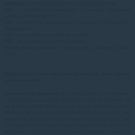
Lightning
- zbernica pre pripojenie k Apple zariadeniam
NFC
- bezdrôtová komunikácia na menšiu vzdialenosť
pomocou technológie NFC
HID
- štandard pre zariadenia pre “interakciu s používateľom“
(klávesnica...)
KST
- krátke stlačenie tlačidla na YubiKey
DST
- dlhé stlačenie tlačidla na YubiKey
Secure static password
- YubiKey vráti zakaždým rovnaké
heslo
Medzi ďalšie funkcie alebo skôr technológie, ktoré YubiKey
podporuje patria
Asymetrická kryptografia
, tá vychádza z toho, že k šifrovaniu
a dešifrovaniu sa používajú dva rôzne kľúče. To znamená, že
ak jedným kľúčom šifrujem nie je možne tým istým kľúčom
dešifrovať. S tým je viazaný štandard
U2F,
ktorý popisuje, ako
tento token môže používať tuto asymetricky kryptografiu cez
USB alebo NFC. V podstate tento štandard vznikol, ako prvý a
postupne sa vyvíjal. Potom bol štandard
FIDO U2F
z ktorého sa