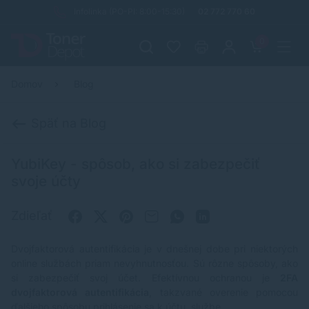
Infolinka (PO-PI: 8:00-15:30)
02 772 770 60
0
Domov
Blog
Späť na Blog
YubiKey - spôsob, ako si zabezpečiť
svoje účty
Zdieľať
Dvojfaktorová autentifikácia je v dnešnej dobe pri niektorých
online službách priam nevyhnutnosťou. Sú rôzne spôsoby, ako
si zabezpečiť svoj účet. Efektívnou ochranou je
2FA
dvojfaktorová autentifikácia
, takzvané overenie pomocou
ďalšieho spôsobu prihlásenie sa k účtu, službe.