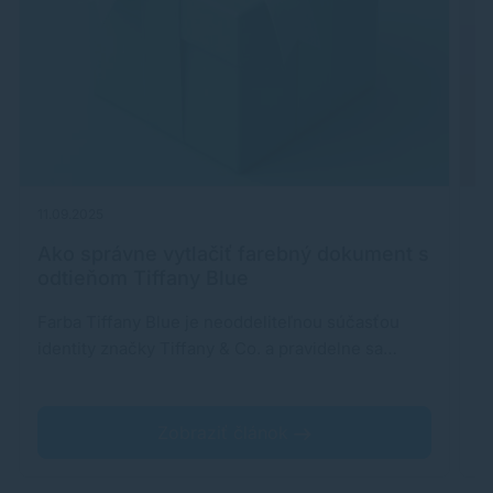
11.09.2025
03
Ako správne vytlačiť farebný dokument s
R
odtieňom Tiffany Blue
Farba Tiffany Blue je neoddeliteľnou súčasťou
P
identity značky Tiffany & Co. a pravidelne sa…
ž
Zobraziť článok