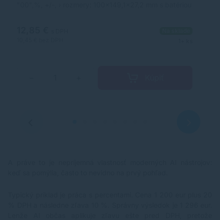
"00",%, +/-, › rozmery: 100x149,1x27,2 mm s batériou
fa
v balení: CR2032X1
vý
du
12,85 €
2
Na sklade
00
s DPH
ro
10,45 €
bez DPH
17
1+ ks
Vý
2
e
Kúpiť
−
+
A práve to je nepríjemná vlastnosť moderných AI nástrojov:
keď sa pomýlia, často to nevidno na prvý pohľad.
Typický príklad je práca s percentami. Cena 1 200 eur plus 20
% DPH a následne zľava 10 %. Správny výsledok je 1 296 eur.
Lenže AI občas aplikuje zľavu ešte pred DPH, pretože