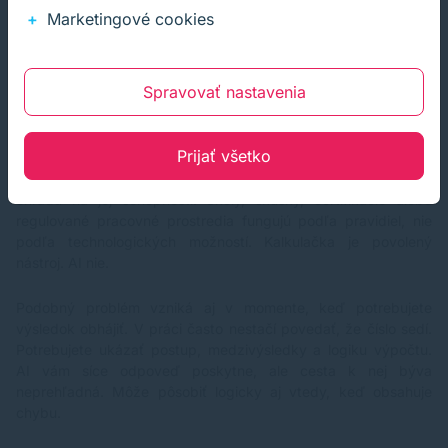
museli poznať konkrétny vzorec alebo funkciu. Dnes AI poradí,
Marketingové cookies
ako ju napísať, prípadne ju vygeneruje za vás. Samotný
výpočet však stále robí deterministický systém. AI čoraz
častejšie nenahrádza matematiku, ale obsluhu nástroja okolo
nej.
Spravovať nastavenia
Sú situácie, kde AI jednoducho nestačí
Prijať všetko
Existujú prostredia, kde AI stále neprichádza do úvahy bez
ohľadu na jej schopnosti. Školy, skúšky, certifikácie alebo
regulované pracovné prostredia fungujú podľa pravidiel, nie
podľa technologických možností. Kalkulačka je povolený
nástroj. AI nie.
Podobný problém vzniká aj v momente, keď potrebujete
výsledok obhájiť. V práci často nestačí povedať, že číslo sedí.
Potrebujete ukázať postup, medzivýsledky a logiku výpočtu.
AI vám síce odpoveď poskytne, ale cesta k nej býva
neprehľadná. Môže pôsobiť logicky aj vtedy, keď obsahuje
chybu.