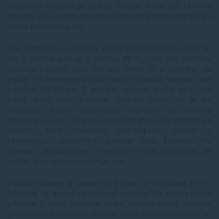
nesprávne interpretuje postup. Rozdiel môže byť niekoľko
desiatok eur. Pri malej objednávke to možno nikoho netrápi. Pri
väčšej fakturácii už áno.
Ešte zradnejšia býva marža. Ak má produkt nákupnú cenu 80
eur a obchod pracuje s maržou 25 %, veľa ľudí intuitívne
očakáva predajnú cenu 100 eur. Lenže to je prirážka, nie
marža. Pri obchodnej definícii marže vychádza správna cena
približne 106,67 eur. Z pohľadu bežného jazyka totiž tieto
pojmy znejú veľmi podobne. Problém pritom nie je len
teoretický. Viaceré benchmarky zamerané na finančný
reasoning ukazujú, že jazykové modely majú stále problém pri
úlohách, ktoré kombinujú viac-krokový výpočet s
interpretáciou obchodných pravidiel alebo kontextu. Pre
človeka v obchode alebo účtovníctve to však nie je detail, ale
rozdiel, ktorý priamo ovplyvňuje zisk.
Podobne funguje aj známy trik s „plus 10 % a mínus 10 %“.
Výsledok sa nevráti na pôvodnú hodnotu. Po znížení skončí
približne o jedno percento nižšie, pretože každá operácia
pracuje s iným základom. Pre kalkulačku je to triviálny výpočet.