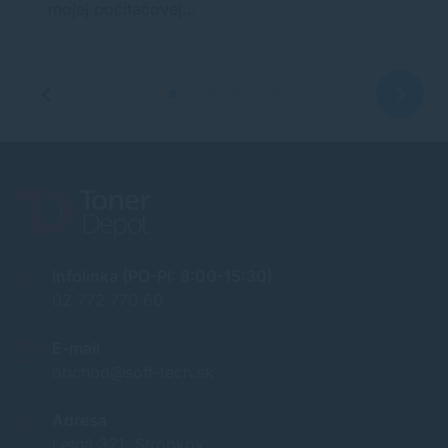
mojej počítačovej…
Infolinka (PO-PI: 8:00-15:30)
02 772 770 60
E-mail
obchod@soft-tech.sk
Adresa
Letná 321, Stropkov