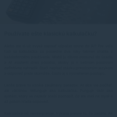
Používate ešte klasickú kalkulačku?
Alebo ste si už zvykli napísať výpočet rovno do AI? Pre veľa
ľudí sa kalkulačka za posledné dva roky takmer stratila z
každodenného používania. Mobil ju dávno presunul do úzadia
a AI asistenti dnes pôsobia, akoby ju v bežnom používaní
definitívne nahradili. Stačí napísať otázku prirodzeným jazykom
a odpoveď príde okamžite, často aj s vysvetlením postupu.
Lenže práve tu vzniká zaujímavý paradox. AI síce vie počítať,
ale väčšinou nefunguje ako kalkulačka. Funguje skôr ako
systém, ktorý sa najskôr snaží pochopiť, čo ste mali na mysli a
až potom hľadá odpoveď.
Kalkulačka nič neinterpretuje. Vykoná presne to, čo zadáte. Ak