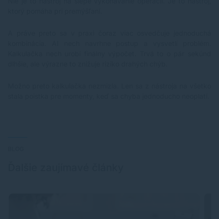
Nie je to nástroj na slepé vykonávanie operácií. Je to nástroj,
ktorý pomáha pri premýšľaní.
A práve preto sa v praxi čoraz viac osvedčuje jednoduchá
kombinácia. AI nech navrhne postup a vysvetlí problém.
Kalkulačka nech urobí finálny výpočet. Trvá to o pár sekúnd
dlhšie, ale výrazne to znižuje riziko drahých chýb.
Možno preto kalkulačka nezmizla. Len sa z nástroja na všetko
stala poistka pre momenty, keď sa chyba jednoducho neoplatí.
BLOG
Ďalšie zaujímavé články