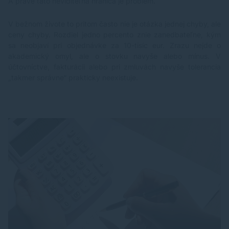
A práve táto neviditeľná hranica je problém.
V bežnom živote to pritom často nie je otázka jednej chyby, ale
ceny chyby. Rozdiel jedno percento znie zanedbateľne, kým
sa neobjaví pri objednávke za 10-tisíc eur. Zrazu nejde o
akademický omyl, ale o stovku navyše alebo mínus. V
účtovníctve, fakturácii alebo pri zmluvách navyše tolerancia
„takmer správne“ prakticky neexistuje.