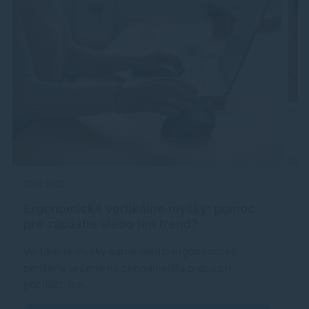
23.12.2022
13
Ergonomické vertikálne myšky: pomoc
A
pre zápästie alebo len trend?
a
Vertikálne myšky patria medzi ergonomické
D
periférie určené na pohodlnejšiu prácu pri
t
počítači. Ich…