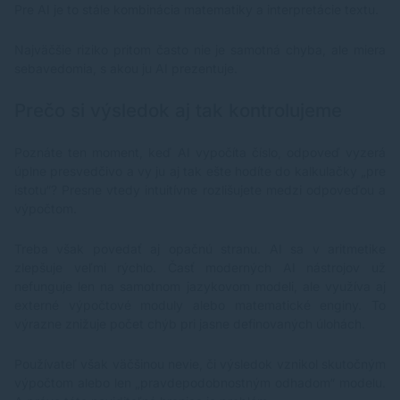
Pre AI je to stále kombinácia matematiky a interpretácie textu.
Najväčšie riziko pritom často nie je samotná chyba, ale miera
sebavedomia, s akou ju AI prezentuje.
Prečo si výsledok aj tak kontrolujeme
Poznáte ten moment, keď AI vypočíta číslo, odpoveď vyzerá
úplne presvedčivo a vy ju aj tak ešte hodíte do kalkulačky „pre
istotu“? Presne vtedy intuitívne rozlišujete medzi odpoveďou a
výpočtom.
Treba však povedať aj opačnú stranu. AI sa v aritmetike
zlepšuje veľmi rýchlo. Časť moderných AI nástrojov už
nefunguje len na samotnom jazykovom modeli, ale využíva aj
externé výpočtové moduly alebo matematické enginy. To
výrazne znižuje počet chýb pri jasne definovaných úlohách.
Používateľ však väčšinou nevie, či výsledok vznikol skutočným
výpočtom alebo len „pravdepodobnostným odhadom“ modelu.