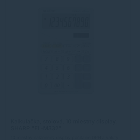
Kalkulačka, stolová, 10 miestny display,
K
SHARP "EL-M332"
C
10 miestny naklonený display počítanie DPH a valuty
- 