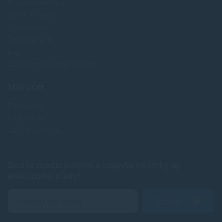
Najpredavánejšie
Akcie a zľavy
Výrobcovia
Testy tlačiarní
Blog
Upraviť nastavenia Cookies
Môj účet
Prihlásenie
Registrácia
Zabudnuté heslo
Buďte medzi prvými a objavte novinky aj
exkluzívne zľavy!
Odoslať