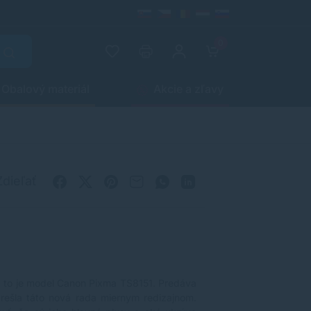
0
Obalový materiál
Akcie a zľavy
Zdieľať
, to je model
Canon Pixma TS8151
. Predáva
 prešla táto nová rada miernym redizajnom.