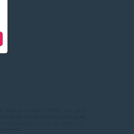
et.
Nejde iba o klasickú CMYK sadu, ale o
BK (čierna), CLI-581C (azúrová), CLI-581M
ť aj veľkokapacitné kazety XL alebo XXL.
obne znížiť.