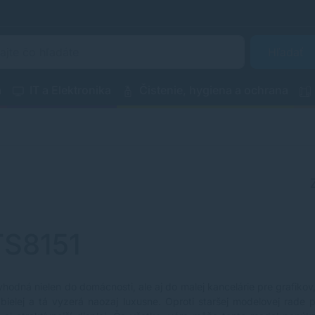
Hľadať
a
IT a Elektronika
Čistenie, hygiena a ochrana
TS8151
hodná nielen do domácnosti, ale aj do malej kancelárie pre grafikov
bielej a tá vyzerá naozaj luxusne. Oproti staršej modelovej rade