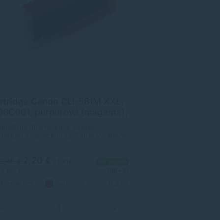
rtridge Canon CLI-581M XXL,
Cartridge Can
96C001, purpurová (magenta),
1997C001, žltá
ternatívny
alternatívny
ernatívna atramentová kazeta
Alternatívna atram
rtridge) s kapacitou 12,5 ml je vyrábaná
(cartridge) s kapac
ľa ISO noriem, čím je zabezpečená
podľa ISO noriem,
na kompatibilita s tlačiarňami Canon.
úplna kompatibilita
2,20 €
2,20 
2,46 €
2,46 €
s DPH
Na sklade
9 €
bez DPH
100+ ks
1,79 €
bez DPH
Alternatívny
purpurová
12,5 ml
Alternatívny
−
+
−