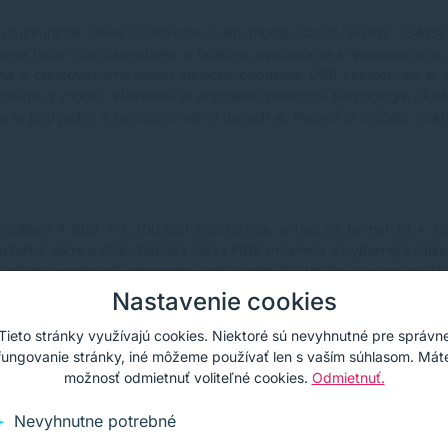
o multifunkcie dnes očakávate, vám model Canon Pixma TS8151 p
nia tlače. Tlač čiernobiele aj farebne, kopírovanie a skenovanie do
ná a otestovali sme nielen klasické pripojenie USB káblom, ale a
 priamo z mobilu. Novinkou je pripojenie pomocou technológie Blue
ke je prehľadný a ovládanie veľmi pohodlné. Nataviť si môžete niek
 rozlíšení 4 800 x 1 200 Dpi a umožňuje aj tlač na formát 13 x 1
arby ostré a živé. Tlačová hlava FINE prispieva k výbornej kvalite n
veľkokapacitných atramentových kaziet XL, vďaka ktorým sa dá u
lebo 10 strán farebne. Tlač klasickej fotografie rozmerov 10 x 15 cm t
Nastavenie cookies
Tieto stránky využívajú cookies. Niektoré sú nevyhnutné pre správn
fungovanie stránky, iné môžeme používať len s vaším súhlasom. Mát
možnosť odmietnuť voliteľné cookies.
Odmietnuť.
Nevyhnutne potrebné
vedení