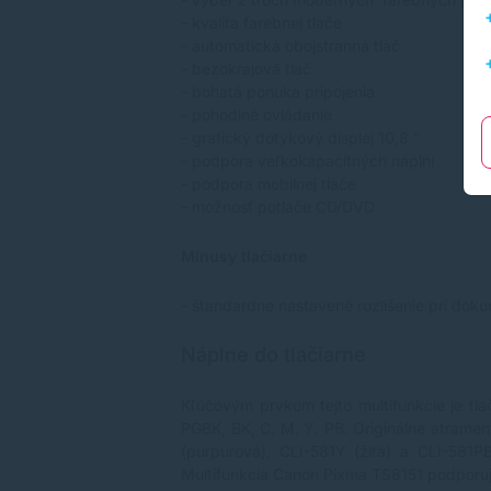
- kvalita farebnej tlače
- automatická obojstranná tlač
- bezokrajová tlač
- bohatá ponuka pripojenia
- pohodlné ovládanie
- grafický dotykový displej 10,8 "
- podpora veľkokapacitných náplní
- podpora mobilnej tlače
- možnosť potlače CD/DVD
Mínusy tlačiarne
- štandardne nastavené rozlíšenie pri doku
Náplne do tlačiarne
Kľúčovým prvkom tejto multifunkcie je tl
PGBK, BK, C, M, Y, PB. Originálne atrame
(purpurová), CLI-581Y (žltá) a CLI-581P
Multifunkcia Canon Pixma TS8151 podporuj