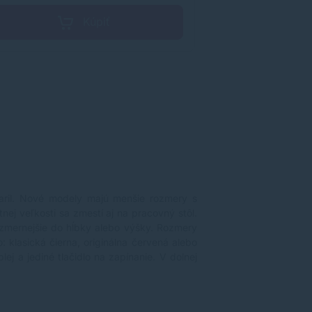
Kúpiť
odaril. Nové modely majú menšie rozmery s
ej veľkosti sa zmestí aj na pracovný stôl.
rozmernejšie do hĺbky alebo výšky. Rozmery
 klasická čierna, originálna červená alebo
ej a jediné tlačidlo na zapínanie. V dolnej