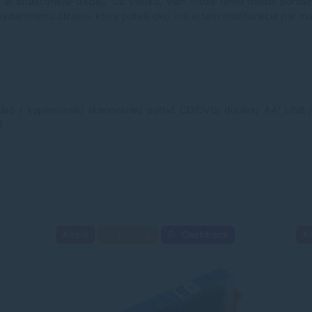
e aj atraktívnejší displej. Čo všetko, vám môže tento model ponúk
vydarenému dizajnu, ktorý poteší oko, má aj táto multifunkcia pár m
tlač / kopírovanie/ skenovanie/ potlač CD/DVD/ duplex/ A4/ USB 
B
Akcia
Darček
Cashback
A