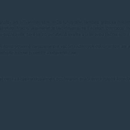
rafov ani užívateľov, ktorí tlačia fotografie, farebné grafické dokum
tivitou. Trochu sklamaním je tlač dokumentu s textom, pomocou šta
sa neprejavila, taká tá porovnateľná kvalita s laserovou tlačou, kto
k tomu výborné zariadenie pre väčšinu rutinných dokumentov, ale ak 
ého na mierne pomalšie nastavenie Fine.
zkej ceny za náplne dosiahnete používaním značkových náplní
TonerD