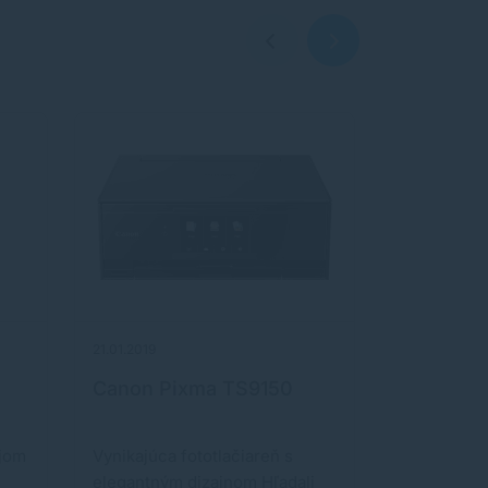
21.01.2019
10.09.2024
Canon Pixma TS9150
Huawei P
ojom
Vynikajúca fototlačiareň s
Multifunkč
elegantným dizajnom Hľadali
tlačiareň v