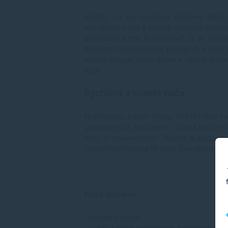
Všetko, čo od modernej tlačiarne aleb
bezokrajovú tlač a bohaté možnosti nastave
pamäťovej karty. Konektivita? Tá je výbor
možnosti bezdrôtového pripojenia a tlače
displej reaguje veľmi dobre a vďaka grafi
jazyk.
Rýchlosť a kvalita tlače
Multifunkcia Canon Pixma TS8151 tlačí v
samostatných zásobníkov, vďaka ktorým sú f
textu v dokumentoch. Plusom je podpora 
vytlačí multifunkcia 15 strán čiernobiele a
Plusy tlačiarne
- moderný dizajn
- výber z troch moderných farebných pre