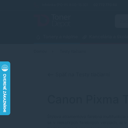
Infolinka (PO-PI: 8:00-15:30)
02 772 770 60
Tonery a náplne
Kancelária a škol
Domov
Testy tlačiarní
Späť na Testy tlačiarní
Canon Pixma 
Štýlová atramentová farebná multifunkcia v
sa v niekoľkých farebných verziách, aj v 