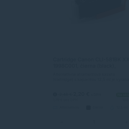
LI-581 XXL
Cartridge Canon CLI-581BK XX
tipack,
1998C001, čierna (black),
alternatívny
kazeta (cartridge)
Alternatívna atramentová kazeta
 + 747 + 830 strán
(cartridge) s kapacitou 12,5 ml je vyráb
podľa ISO noriem, čím je zabezpečená
úplna kompatibilita s tlačiarňami Canon.
2,20 €
2,46 €
 DPH
Na sklade
s DPH
Na skl
5+ ks
1,79 €
bez DPH
100
4590 + 830 + 747 +
Alternatívny
čierna
12,5 ml
0 strán
+
−
+