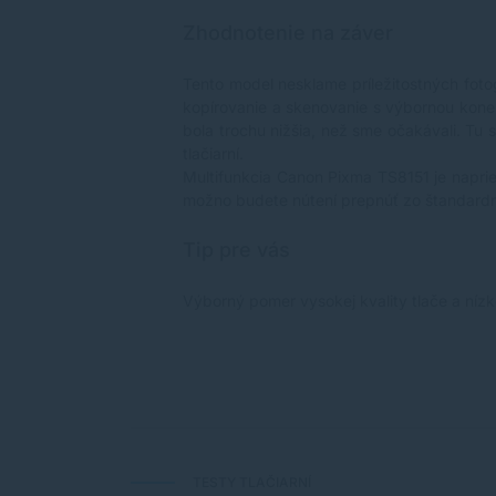
Zhodnotenie na záver
Tento model nesklame príležitostných fotog
kopírovanie a skenovanie s výbornou konek
bola trochu nižšia, než sme očakávali. Tu 
tlačiarní.
Multifunkcia Canon Pixma TS8151 je naprie
možno budete nútení prepnúť zo štandardn
Tip pre vás
Výborný pomer vysokej kvality tlače a ní
TESTY TLAČIARNÍ