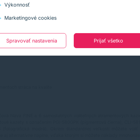
Výkonnosť
Marketingové cookies
Spravovať nastavenia
Prijať všetko
mentoch stráca na kvalite
ačová hlava FINE a 6 samostatných voliteľných
atramentových kazi
ntové kazety s označením PGI-580GPK (pigmentová čierna), CLI-581
B (fotografická modrá). Okrem štandardnej veľkosti môžete voli
e aj alternatívne náplne, vďaka ktorým si môžete náklady mnohonás