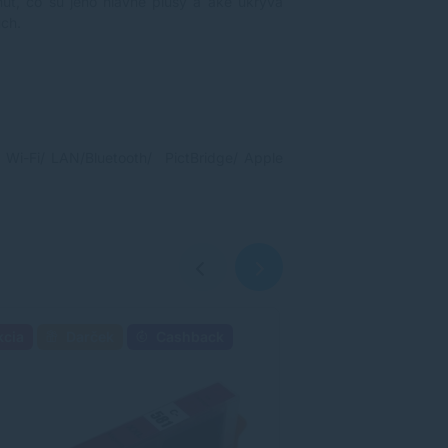
nuť, čo sú jeho hlavné plusy a aké ukrýva
úch.
/ Wi-Fi/ LAN/Bluetooth/ PictBridge/ Apple
kcia
Darček
Cashback
Akcia
Darč