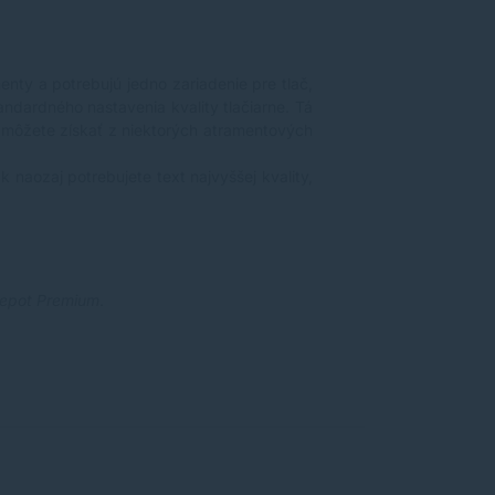
enty a potrebujú jedno zariadenie pre tlač,
ndardného nastavenia kvality tlačiarne. Tá
rú môžete získať z niektorých atramentových
naozaj potrebujete text najvyššej kvality,
epot Premium
.