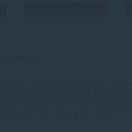
Kúpiť
mm/ hmotnosť 6,5 kg
ôžeme vytknúť, je jej moderný dizajn. Ten sa výrobcovi naozaj p
 multifunkcie, vám nenarobí žiadne problémy, lebo vďaka kompaktn
stretávame s tlačiarňami, ktoré majú akceptovateľnú šírku, ale sú 
teľné. Dizajn je pekný a na výber v troch farebných verziách a to:
atický výsuvný panel na ktorom je veľký farebný dotykový LCD displ
 ani slot na pamäťovú kartu a podávač na CD/DVD média.