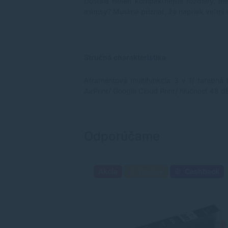
Dostala nielen kompaktnejšie rozmery, al
mínusy? Musíme priznať, že napriek veľmi 
Stručná charakteristika
Atramentová multifunkcia 3 v 1/ farebná 
AirPrint/ Google Cloud Print/ hlučnosť 48 d
Odporúčame
Akcia
Darček
Cashback