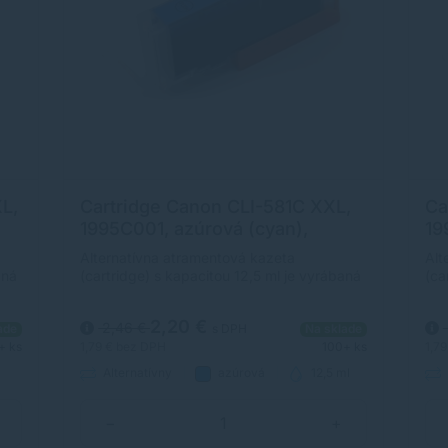
L,
Cartridge Canon CLI-581C XXL,
Ca
1995C001, azúrová (cyan),
19
alternatívny
al
Alternatívna atramentová kazeta
Alt
aná
(cartridge) s kapacitou 12,5 ml je vyrábaná
(ca
podľa ISO noriem, čím je zabezpečená
pod
úplna kompatibilita s tlačiarňami Canon.
úpl
2,20 €
2,46 €
ade
s DPH
Na sklade
+ ks
1,79 €
bez DPH
100+ ks
1,7
Alternatívny
azúrová
12,5 ml
−
+