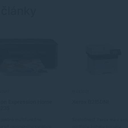
 články
6.2017
11.03.2021
son Expression Home
Xerox B215DNI
-235
paktná multifunkčná
Spoločnosť Xerox má v sv
iareň japonského výrobcu
portfóliu bohatú ponuku