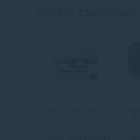
Ďalšie zaujímavé
14.10.2023
02.0
inálna
Canon Maxify GX2040
Ep
XP
nikátnu
Spoločnosť Canon pridala k
Kom
odel KiiPix
modelovej rade Maxify GX dva
tlač