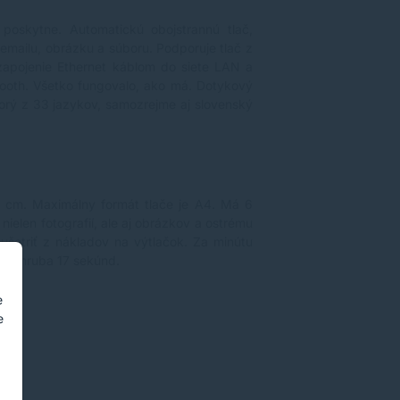
oskytne. Automatickú obojstrannú tlač,
 emailu, obrázku a súboru. Podporuje tlač z
j zapojenie Ethernet káblom do siete LAN a
tooth. Všetko fungovalo, ako má. Dotykový
torý z 33 jazykov, samozrejme aj slovenský
3 cm. Maximálny formát tlače je A4. Má 6
ielen fotografií, ale aj obrázkov a ostrému
šetriť z nákladov na výtlačok. Za minútu
rvá zhruba 17 sekúnd.
e
e