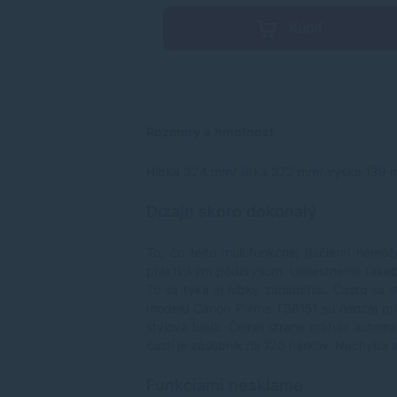
piť
Kúpiť
Rozmery a hmotnosť
Hĺbka 324 mm/ šírka 372 mm/ výška 139 
Dizajn skoro dokonalý
To, čo tejto multifunkčnej tlačiarni nem
praktickým pôdorysom. Umiestnenie takejto
To sa týka aj hĺbky zariadenia. Často sa 
modelu Canon Pixma TS8151 sú naozaj prija
štýlová biela. Čelnej strane kraľuje autom
časti je zásobník na 120 hárkov. Nechýba
Funkciami nesklame