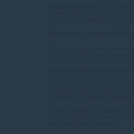
Canon MAXIFY GX2041
patrí do strednej
rozmedzí 280–340 EUR (cena sa líši pod
Tank 7605. Všetci súperi stavajú na rovna
Pre koho je model GX20
Cieľový používateľ je pomerne konkrétny: n
občas fax, ale nechce platiť za laserové za
Dizajn, čo dostanete na s
Multifunkcia GX2041 má kompaktné rozme
na 510 mm a výška na 260 mm. Na pracovn
stacionárne, raz sa umiestni, zostane tam.
Farebné prevedenie je dvojfarebné: bie
naklonený smerom k používateľovi. Ovládan
alebo zadávaní dlhých parametrov).