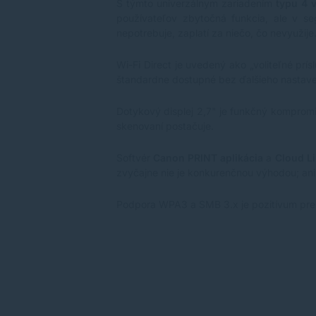
S týmto univerzálnym zariadením
typu 4 v
používateľov zbytočná funkcia, ale v se
nepotrebuje, zaplatí za niečo, čo nevyužije
Wi-Fi Direct je uvedený ako „voliteľné prí
štandardne dostupné bez ďalšieho nastaveni
Dotykový displej 2,7" je funkčný kompromi
skenovaní postačuje.
Softvér
Canon PRINT aplikácia
a
Cloud L
zvyčajne nie je konkurenčnou výhodou; ani
Podpora WPA3 a SMB 3.x je pozitívum pre p