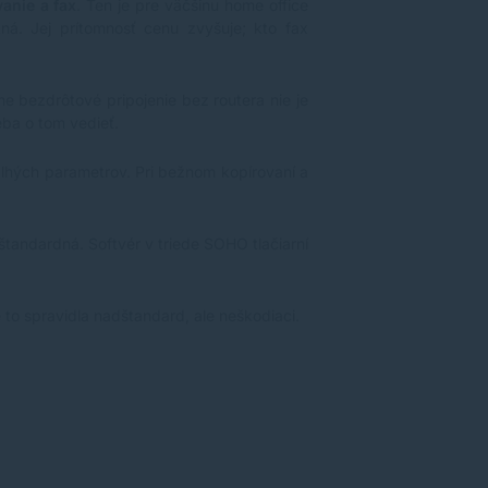
vanie a fax
. Ten je pre väčšinu home office
ná. Jej prítomnosť cenu zvyšuje; kto fax
me bezdrôtové pripojenie bez routera nie je
eba o tom vedieť.
dlhých parametrov. Pri bežnom kopírovaní a
andardná. Softvér v triede SOHO tlačiarní
to spravidla nadštandard, ale neškodiaci.