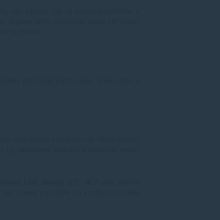
by vás zaujala, tak sa predáva približne v
850, Brother MFC-J4540DW alebo HP Smart
na na stranu.
sačne), potrebuje kopírovanie, skenovanie a
om výstupnom zásobníku sa hĺbka predĺži
kg zariadenie definitívne zaraďuje medzi
tykový LCD displej 2,7" (6,7 cm)
mierne
fax (menej pohodlné pri konfigurácii siete