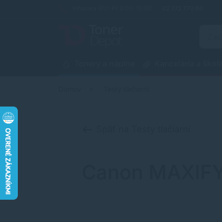
Infolinka (PO-PI: 8:00-15:30)
02 772 770 60
Tonery a náplne
Kancelária a škol
Domov
Testy tlačiarní
Späť na Testy tlačiarní
Canon MAXIFY 