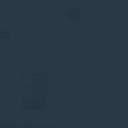
kcia
Akcia
rtridge Canon GI-45 C,
Cartridge Can