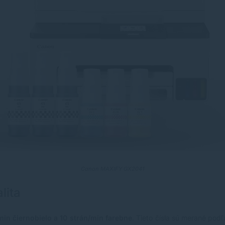
Canon MAXIFY GX2041
lita
min čiernobielo a 10 strán/min farebne
. Tieto čísla sú merané po