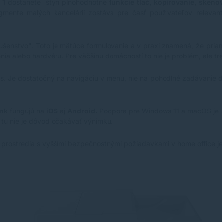
 1
dostanete štyri plnohodnotné
funkcie tlač, kopírovanie, skeno
gmente malých kancelárií zostáva pre časť používateľov relevant
.
slušenstvo". Toto je mätúce formulovanie a v praxi znamená, že pria
a alebo hardvéru. Pre väčšinu domácností to nie je problém, ale tr
s. Je dostatočný na navigáciu v menu, nie na pohodlné zadávanie 
ink
fungujú na
iOS
aj
Android.
Podpora pre Windows 11 a macOS je št
 tu nie je dôvod očakávať výnimku.
rostredia s vyššími bezpečnostnými požiadavkami v home office je 