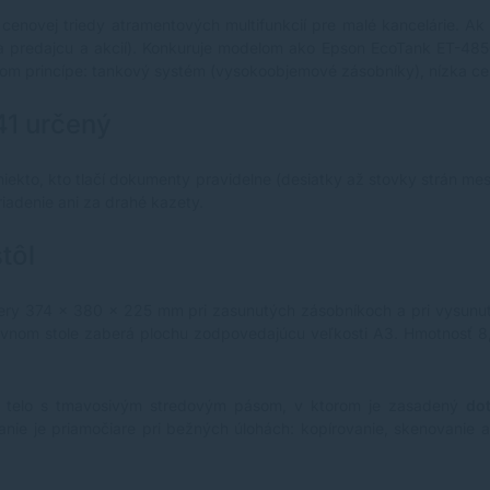
 cenovej triedy atramentových multifunkcií pre malé kancelárie. Ak 
ľa predajcu a akcií). Konkuruje modelom ako Epson EcoTank ET-4
kom princípe: tankový systém (vysokoobjemové zásobníky), nízka ce
41 určený
iekto, kto tlačí dokumenty pravidelne (desiatky až stovky strán me
riadenie ani za drahé kazety.
tôl
ry 374 × 380 × 225 mm pri zasunutých zásobníkoch a pri vysunut
om stole zaberá plochu zodpovedajúcu veľkosti A3. Hmotnosť 8,1 
le telo s tmavosivým stredovým pásom, v ktorom je zasadený
do
ie je priamočiare pri bežných úlohách: kopírovanie, skenovanie a 