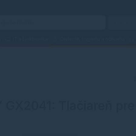
Hľadať
a
IT a Elektronika
Čistenie, hygiena a ochrana
GX2041: Tlačiareň pre