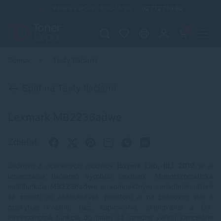
Infolinka (PO-PI: 8:00-15:30)
02 772 770 60
0
Domov
Testy tlačiarní
Späť na Testy tlačiarní
Lexmark MB2236adwe
Zdieľať
Jedným z ocenených modelov
Buyers Lab, BLI 2019
je aj
univerzálna tlačiareň výrobcu Lexmark. Monochromatická
multifunkcia
MB2236adwe
je kompaktným zariadením, ktoré
sa zmestí do akéhokoľvek priestoru aj na pracovný stôl a
poskytuje kvalitnú tlač, kopírovanie, skenovanie a fax.
Plnohodnotné funkcie do malej až stredne veľkej kancelárie