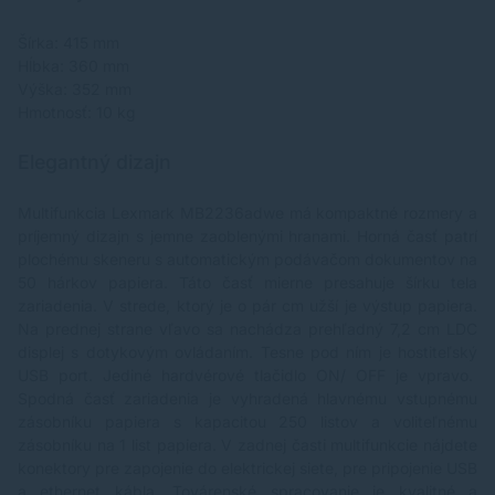
Šírka: 415 mm
Hĺbka: 360 mm
Výška: 352 mm
Hmotnosť: 10 kg
Elegantný dizajn
Multifunkcia Lexmark MB2236adwe má kompaktné rozmery a
príjemný dizajn s jemne zaoblenými hranami. Horná časť patrí
plochému skeneru s automatickým podávačom dokumentov na
50 hárkov papiera. Táto časť mierne presahuje šírku tela
zariadenia. V strede, ktorý je o pár cm užší je výstup papiera.
Na prednej strane vľavo sa nachádza prehľadný 7,2 cm LDC
displej s dotykovým ovládaním. Tesne pod ním je hostiteľský
USB port. Jediné hardvérové tlačidlo ON/ OFF je vpravo.
Spodná časť zariadenia je vyhradená hlavnému vstupnému
zásobníku papiera s kapacitou 250 listov a voliteľnému
zásobníku na 1 list papiera. V zadnej časti multifunkcie nájdete
konektory pre zapojenie do elektrickej siete, pre pripojenie USB
a ethernet kábla. Továrenské spracovanie je kvalitné a