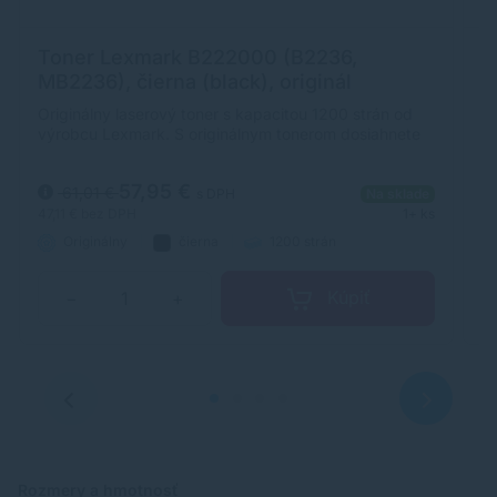
Toner Lexmark B222000 (B2236,
T
MB2236), čierna (black), originál
M
Originálny laserový toner s kapacitou 1200 strán od
Al
výrobcu Lexmark. S originálnym tonerom dosiahnete
vý
vždy kvalitný výtlačok.
la
or
57,95 €
61,01 €
s DPH
Na sklade
47,11 €
bez DPH
1+ ks
49
Originálny
čierna
1200 strán
Kúpiť
−
+
Rozmery a hmotnosť