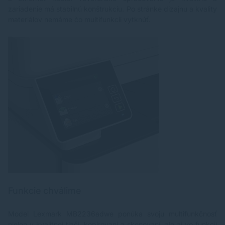
zariadenie má stabilnú konštrukciu. Po stránke dizajnu a kvality
materiálov nemáme čo multifunkcii vytknúť.
Funkcie chválime
Model Lexmark MB2236adwe ponúka svoju multifunkčnosť
nielen v kvalitnej tlači, kopírovaní a skenovaní, ale aj vo funkcii