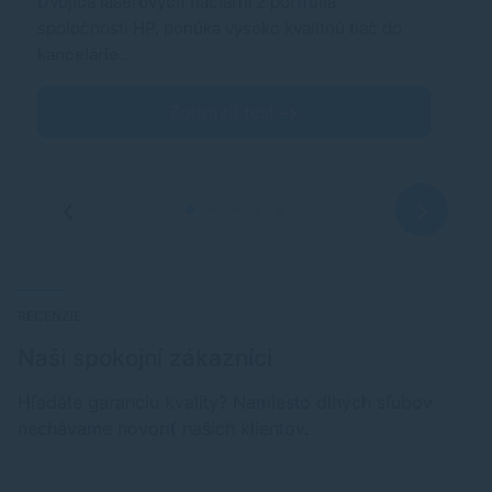
Dvojica laserových tlačiarní z portfólia
S
spoločnosti HP, ponúka vysoko kvalitnú tlač do
d
kancelárie…
tl
Zobraziť test
RECENZIE
Naši spokojní zákazníci
Hľadáte garanciu kvality? Namiesto dlhých sľubov
nechávame hovoriť našich klientov.