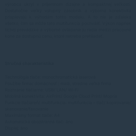
výrobca ukryl v príjemnom dizajne a kompaktnej veľkosti.
Dostatočne veľký vstupný zásobník a výborná konektivita
prispievajú k výhodám tohto modelu. A to nie je zďaleka
všetko, čím sa môže táto multifunkcia pochváliť. Výkon napriek
tichej prevádzke a výborné ovládanie ju radia medzi pracovné
kone za dostupnú cenu, ktoré netreba prehliadať.
Stručná charakteristika
Technológia tlače: monochromatická laserová
Použitie firma/ domácnosť : malá, stredne veľká firma
Rozhranie tlačiarne: USB/ LAN/ Wi-Fi
Mobilná konektivita: AirPrint/ Google Cloud Print/ Mopria
Funkcie tlačiareň/ multifunkcia: multifunkcia - tlač/ kopírovanie/
skenovanie/faxovanie
Maximálny formát tlače: A4
Automatická obojstranná tlač: áno
Displej: áno