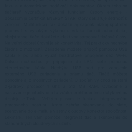
faxu a automatickom podávači dokumentov. Okrem toho sa
tlačiareň vyznačuje rôznymi funkciami úspory energie -
dôkazom je certifikát
ENERGY STAR
, ktorý deklaruje šetrnosť k
zdrojom. Multifunkcia tak dokáže aj napriek nízkej spotrebe
pracovať s vysokým výkonom. Vďaka funkcii automatickej
obojstrannej tlače dokážete efektívne spracovať tlačové úlohy.
Na veľmi dobrej úrovni je ak konektivita. Tej prakticky nechýba
žiadna z možností. Zariadenie môžete pripojiť pomocou USB
kábla k pc alebo využiť bezdrôtové pripojenie cez Wi-Fi.
Ďalšou možnosťou je pripojenie do LAN siete pomocou
eternetového kábla. Nechýba USB port pre zapojenie
externého USB zariadenia a priamu tlač. Tlačiť môžete
pohodlne aj z mobilných zariadení. O spoľahlivý chod sa stará
2-jadrový procesor 1 Ghz a 512 MB RAM. Ovládanie a
nastavenie je intuitívne a to vďaka prehľadenému dotykovému
displeju e-Task . Veľkým plusom je funkcia integrovaného
pracovného postupu, ktorá zahŕňa skenovanie do siete,
skenovanie do e-mailu a vlastný cloudový konektor spoločnosti
Lexmark. Ten vám pomôže integrovať tlač a skenovanie do
štandardných cloudových služieb.