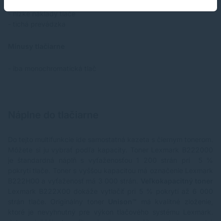
- automatický podávač dokumentov (ADF)
- nízke náklady tlače
- tichá prevádzka
Mínusy tlačiarne
- iba monochromatická tlač
Náplne do tlačiarne
Do tejto multifunkcie ide samostatná kazeta s čiernym tonerom.
Môžete si ju vybrať podľa kapacity. Toner
Lexmark B222000
je štandardná náplň s vyťaženosťou 1 200 strán pri 5 %
pokrytí tlače. Toner s vyššou kapacitou má označenie
Lexmark
B222H00
a vyťaženosť má 3 000 strán.
Veľkokapacitný toner
Lexmark B222X00
dokáže vytlačiť pri 5 % pokrytí až 6 000
strán tlače. Originálny toner
Unison™
má kvalitné zloženie,
ktoré je nevyhnutný pre výkon tlačového systému Lexmark.