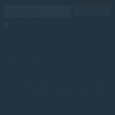
Odoslať
Zásady ochrany osobných údajov
Spoľahlivé náplne do tlačiarní, ktoré šetria Vaše peniaze od
TonerDepot
.
V e-shope TonerDepot.sk (naplne-do-tlaciarni.sk) Vám prinášame
kvalitné tonery a atramentové náplne, ktoré sú plnohodnotnou náhradou
za originály – za výrazne výhodnejšie ceny. Tlačte viac, plaťte menej, bez
kompromisov v kvalite.
Naša prémiová rada náplní prechádza výstupnou
kontrolou, aby sme vám mohli garantovať maximálnu spoľahlivosť a
bezproblémový chod tlačiarne. Ostatné produkty vyberáme od
overených výrobcov a dodávateľov, ktorí spĺňajú prísne certifikácie
SMTC, SIRA a Bureau Veritas
.
V ponuke nájdete náplne pre značky
HP,
Canon, Samsung, Epson, Brother, Dell, IBM, Konica Minolta, Kyocera,
Lexmark, OKI, Panasonic, Philips, Ricoh, Sharp, Toshiba a
Xerox
.
Neviete si vybrať? Radi vám poradíme na
02 772 770 60
– rýchlo,
odborne a ochotne.
S nami tlačíte výhodne.