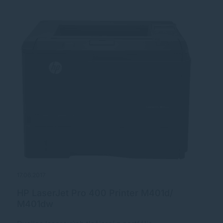
17.06.2017
11
HP LaserJet Pro 400 Printer M401d/
N
M401dw