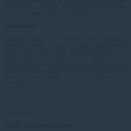
Jeho najväčším benefitom je, že nepretržite poskytne vysokú
kvalitu obrazu, zabezpečí dlhodobú spoľahlivosť tlačového
systému a podporuje prvotriednu udržateľnosť.
Zhodnotenie
Spoločnosť Lexmark má v portfóliu niekoľko vynikajúcich
zariadení vhodných do malej a stredne veľkej pracovnej
skupiny, ktoré spĺňajú všetky štandardné požiadavky na
vysoko kvalitnú a produktívnu tlač. Model Lexmark
MB2236adwe má na trhu niekoľko silných konkurentov iných
výrobcov, ale jeho silnou stránkou je dostupná cena, nízka
spotreba energie, náklady na tlač a mimoriadne tichá
prevádzka.
TESTY TLAČIARNÍ
Ďalšie zaujímavé články