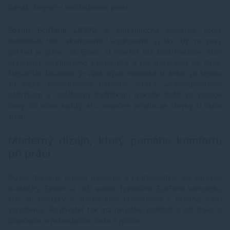
dávajú zmysel v každodennej praxi.
Epson EcoTank L6390
je multifunkčná tlačiareň, ktorá
kombinuje tlač, skenovanie, kopírovanie aj fax. Už na prvý
pohľad je jasné, že Epson ju navrhol pre používateľov, ktorí
potrebujú spoľahlivého pomocníka a nie dekoráciu na stole.
Najväčším lákadlom je však jej ekonomická stránka, za ktorou
sú nízke prevádzkové náklady. Vďaka veľkokapacitným
nádržkám a dopĺňacím fľaštičkám dokáže tlačiť za zlomok
ceny, čo ocení každý, kto mesačne produkuje stovky či tisíce
strán.
Moderný dizajn, ktorý pomáha komfortu
pri práci
Dizajn tlačiarne pôsobí moderne a profesionálne, no zároveň
prakticky. Epson sa drží svojho typického EcoTank konceptu,
kde sú nádržky s atramentom umiestnené v prednej časti
zariadenia. Používateľ tak má neustály prehľad o ich stave a
dopĺňanie je jednoduché, čisté a rýchle.