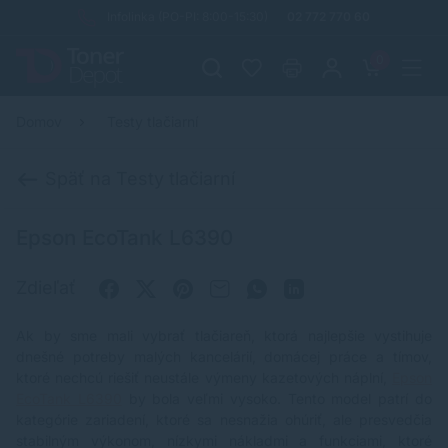
Infolinka (PO-PI: 8:00-15:30)
02 772 770 60
0
Domov
Testy tlačiarní
Späť na Testy tlačiarní
Epson EcoTank L6390
Zdieľať
Ak by sme mali vybrať tlačiareň, ktorá najlepšie vystihuje
dnešné potreby malých kancelárií, domácej práce a tímov,
ktoré nechcú riešiť neustále výmeny kazetových náplní,
Epson
EcoTank L6390
by bola veľmi vysoko. Tento model patrí do
kategórie zariadení, ktoré sa nesnažia ohúriť, ale presvedčia
stabilným výkonom, nízkymi nákladmi a funkciami, ktoré