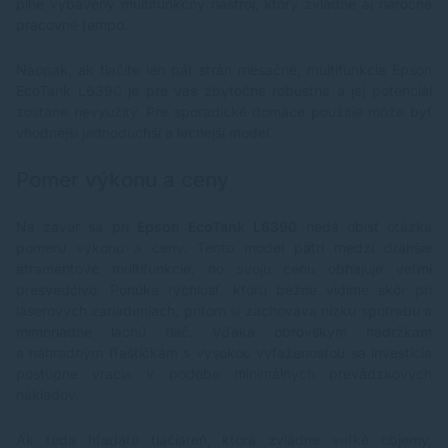
plne vybavený multifunkčný nástroj, ktorý zvládne aj náročné
pracovné tempo.
Naopak, ak tlačíte len pár strán mesačne, multifunkcia Epson
EcoTank L6390 je pre vás zbytočne robustná a jej potenciál
zostane nevyužitý. Pre sporadické domáce použitie môže byť
vhodnejší jednoduchší a lacnejší model.
Pomer výkonu a ceny
Na záver sa pri
Epson EcoTank L6390
nedá obísť otázka
pomeru výkonu a ceny. Tento model patrí medzi drahšie
atramentové multifunkcie, no svoju cenu obhajuje veľmi
presvedčivo. Ponúka rýchlosť, ktorú bežne vidíme skôr pri
laserových zariadeniach, pritom si zachováva nízku spotrebu a
mimoriadne lacnú tlač. Vďaka obrovským nádržkám
a náhradným fľaštičkám s vysokou vyťaženosťou sa investícia
postupne vracia v podobe minimálnych prevádzkových
nákladov.
Ak teda hľadáte tlačiareň, ktorá zvládne veľké objemy,