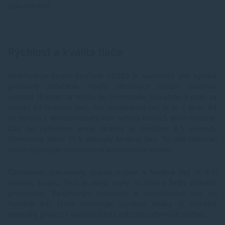
dokumentmi.
Rýchlosť a kvalita tlače
Multifunkcia Epson EcoTank L6390 je navrhnutá pre vysoké
pracovné zaťaženie. Podľa oficiálnych údajov dosahuje
rýchlosť 18 strán za minútu pri čiernobielej tlači alebo 9 strán za
minútu pri farebnej tlači. Pre obojstrannú tlač je to 7 strán A4
za minútu v monochromatickom režime alebo 5 strán farebne.
Čas do vytlačenia prvej stránky je približne 8,5 sekundy
čiernobiela alebo 13,5 sekundy farebná tlač. To radí tlačiareň
medzi rýchlejšie atramentové kancelárske modely.
Čiernobiele dokumenty zvláda svižne a farebná tlač si drží
stabilnú kvalitu. Text je ostrý, grafy sú čisté a farby pôsobia
prirodzene. Zaujímavým bonusom je bezokrajová tlač vo
formáte A4, ktorá umožňuje vytvárať letáky či vizuálne
materiály priamo v kancelárii bez nutnosti externých služieb.