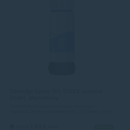
Cartridge Epson 101, T03V2, azúrová
C
(cyan), alternatívny
(
Alternatívna atramentová kazeta (cartridge) s
Al
kapacitou 70 ml je vyrábaná podľa ISO noriem, čím je
ka
zabezpečená úplna kompatibilita s tlačiarňami Epson.
za
2,65 €
2,95 €
s DPH
Na sklade