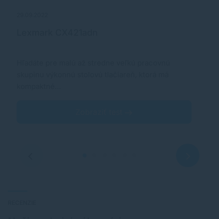
29.09.2022
15
Lexmark CX421adn
E
Hľadáte pre malú až stredne veľkú pracovnú
S
skupinu výkonnú stolovú tlačiareň, ktorá má
s
kompaktné…
Z
Zobraziť test
RECENZIE