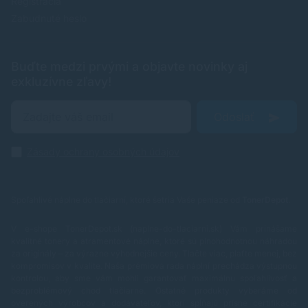
Registrácia
Zabudnuté heslo
Buďte medzi prvými a objavte novinky aj
exkluzívne zľavy!
Odoslať
Zásady ochrany osobných údajov
Spoľahlivé náplne do tlačiarní, ktoré šetria Vaše peniaze od
TonerDepot
.
V e-shope TonerDepot.sk (naplne-do-tlaciarni.sk) Vám prinášame
kvalitné tonery a atramentové náplne, ktoré sú plnohodnotnou náhradou
za originály – za výrazne výhodnejšie ceny. Tlačte viac, plaťte menej, bez
kompromisov v kvalite.
Naša prémiová rada náplní prechádza výstupnou
kontrolou, aby sme vám mohli garantovať maximálnu spoľahlivosť a
bezproblémový chod tlačiarne. Ostatné produkty vyberáme od
overených výrobcov a dodávateľov, ktorí spĺňajú prísne certifikácie