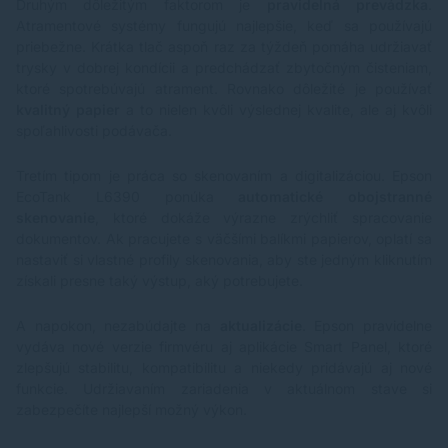
Druhým dôležitým faktorom je
pravidelná prevádzka
.
Atramentové systémy fungujú najlepšie, keď sa používajú
priebežne. Krátka tlač aspoň raz za týždeň pomáha udržiavať
trysky v dobrej kondícii a predchádzať zbytočným čisteniam,
ktoré spotrebúvajú atrament. Rovnako dôležité je používať
kvalitný papier
a to nielen kvôli výslednej kvalite, ale aj kvôli
spoľahlivosti podávača.
Tretím tipom je práca so skenovaním a digitalizáciou. Epson
EcoTank L6390 ponúka
automatické obojstranné
skenovanie
, ktoré dokáže výrazne zrýchliť spracovanie
dokumentov. Ak pracujete s väčšími balíkmi papierov, oplatí sa
nastaviť si vlastné profily skenovania, aby ste jedným kliknutím
získali presne taký výstup, aký potrebujete.
A napokon, nezabúdajte na
aktualizácie
. Epson pravidelne
vydáva nové verzie firmvéru aj aplikácie Smart Panel, ktoré
zlepšujú stabilitu, kompatibilitu a niekedy pridávajú aj nové
funkcie. Udržiavaním zariadenia v aktuálnom stave si
zabezpečíte najlepší možný výkon.