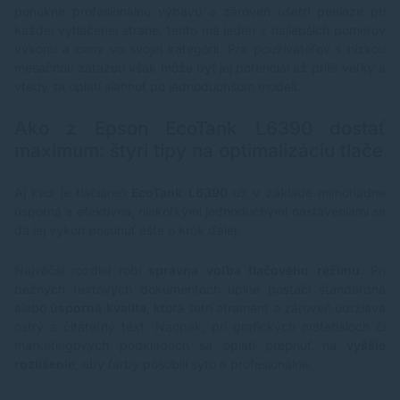
ponúkne profesionálnu výbavu a zároveň ušetrí peniaze pri
každej vytlačenej strane, tento má jeden z najlepších pomerov
výkonu a ceny vo svojej kategórii. Pre používateľov s nízkou
mesačnou záťažou však môže byť jej potenciál až príliš veľký a
vtedy sa oplatí siahnuť po jednoduchšom modeli.
Ako z Epson EcoTank L6390 dostať
maximum: štyri tipy na optimalizáciu tlače
Aj keď je tlačiareň
EcoTank L6390
už v základe mimoriadne
úsporná a efektívna, niekoľkými jednoduchými nastaveniami sa
dá jej výkon posunúť ešte o krok ďalej.
Najväčší rozdiel robí
správna voľba tlačového režimu
. Pri
bežných textových dokumentoch úplne postačí štandardná
alebo
úsporná kvalita
, ktorá šetrí atrament a zároveň udržiava
ostrý a čitateľný text. Naopak, pri grafických materiáloch či
marketingových podkladoch sa oplatí prepnúť na
vyššie
rozlíšenie
, aby farby pôsobili sýto a profesionálne.