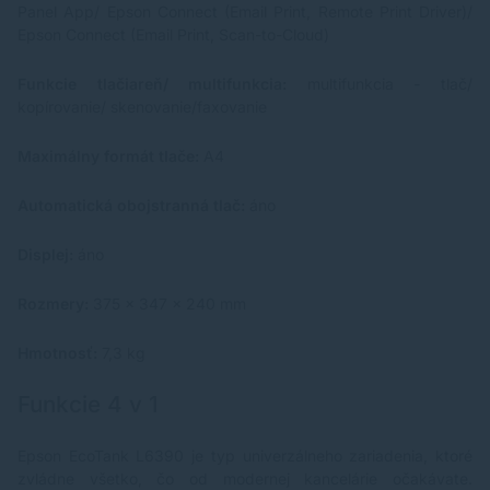
Panel App/ Epson Connect (Email Print, Remote Print Driver)/
Epson Connect (Email Print, Scan-to-Cloud)
Funkcie tlačiareň/ multifunkcia:
multifunkcia - tlač/
kopírovanie/ skenovanie/faxovanie
Maximálny formát tlače:
A4
Automatická obojstranná tlač:
áno
Displej:
áno
Rozmery:
375 x 347 x 240 mm
Hmotnosť:
7,3 kg
Funkcie 4 v 1
Epson EcoTank L6390 je typ univerzálneho zariadenia, ktoré
zvládne všetko, čo od modernej kancelárie očakávate.