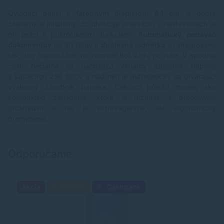
Ovládací panel s
farebným displejom 6,1 cm
je dobre
čitateľný a intuitívny, čo uľahčuje orientáciu v nastaveniach aj
pri práci s pokročilejšími funkciami.
Automatický podávač
dokumentov
na 30 listov a
duplexná jednotka
sú integrované
tak, aby neprekážali, no zároveň boli vždy po ruke. V spodnej
časti tlačiarne sa nachádza vstupný zásobník papiera
s kapacitou 250 listov a nad ním je automaticky sa otvárajúci
výstupný zásobník papiera. Celkovo pôsobí model, ako
kompaktné zariadenie, ktoré si rozumie s pracovným
prostredím a nie je extravagantné, ale ergonomicky
premyslené.
Odporúčame
Akcia
Darček
Cashback