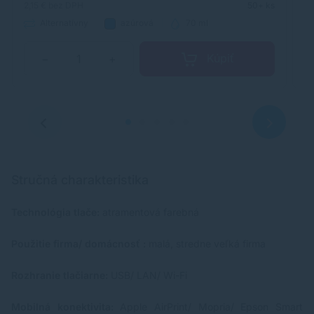
2,15 €
bez DPH
50+ ks
2,
Alternatívny
azúrová
70 ml
Kúpiť
−
+
Stručná charakteristika
Technológia tlače:
atramentová farebná
Použitie firma/ domácnosť :
malá, stredne veľká firma
Rozhranie tlačiarne:
USB/ LAN/ Wi-Fi
Mobilná konektivita:
Apple AirPrint/ Mopria/ Epson Smart