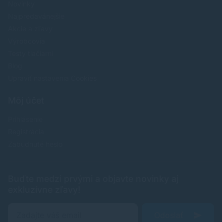
Novinky
Najpredavánejšie
Akcie a zľavy
Výrobcovia
Testy tlačiarní
Blog
Upraviť nastavenia Cookies
Môj účet
Prihlásenie
Registrácia
Zabudnuté heslo
Buďte medzi prvými a objavte novinky aj
exkluzívne zľavy!
Odoslať