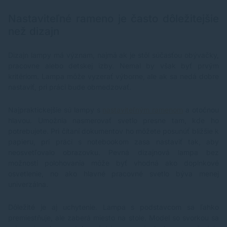
Nastaviteľné rameno je často dôležitejšie
než dizajn
Dizajn lampy má význam, najmä ak je stôl súčasťou obývačky,
pracovne alebo detskej izby. Nemal by však byť prvým
kritériom. Lampa môže vyzerať výborne, ale ak sa nedá dobre
nastaviť, pri práci bude obmedzovať.
Najpraktickejšie sú lampy s
nastaviteľným ramenom
a otočnou
hlavou. Umožnia nasmerovať svetlo presne tam, kde ho
potrebujete. Pri čítaní dokumentov ho môžete posunúť bližšie k
papieru, pri práci s notebookom zasa nastaviť tak, aby
neosvetľovalo obrazovku. Pevná dizajnová lampa bez
možnosti polohovania môže byť vhodná ako doplnkové
osvetlenie, no ako hlavné pracovné svetlo býva menej
univerzálna.
Dôležité je aj uchytenie. Lampa s podstavcom sa ľahko
premiestňuje, ale zaberá miesto na stole. Model so svorkou sa