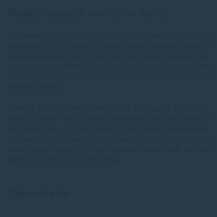
Najskôr sledujte svetlo, nie watty
Pri výbere lampy sa ľudia často pozerajú na watty. To však pri
moderných LED zdrojoch nestačí.
Watty
hovoria najmä o
spotrebe energie
, nie o tom, ako dobre bude osvetlený váš
pracovný stôl. Dôležitejší je svetelný tok v lúmenoch a ešte
praktickejšie je vnímať, koľko svetla reálne dopadne na
pracovnú plochu.
Lúmeny
hovoria,
koľko svetla zdroj vyžaruje
. V praxi však
záleží aj na tom, ako je lampa nasmerovaná, aké má tienidlo a
ako ďaleko je od stola. Silnejší zdroj nemusí automaticky
znamenať lepšie osvetlenie. Ak svetlo mieri mimo pracovnej
plochy alebo priamo do očí, výsledok bude horší než pri
slabšej, ale lepšie nastavenej lampe.
Odporúčame