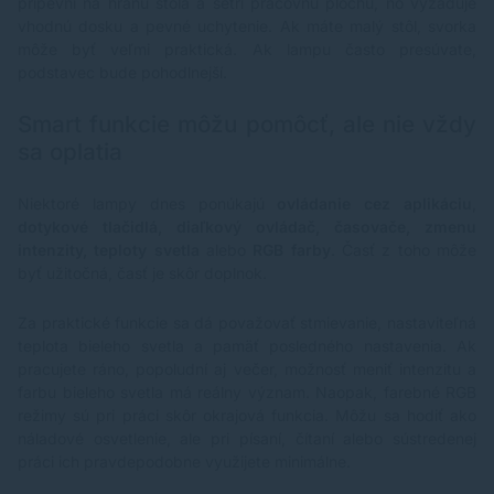
pripevní na hranu stola a šetrí pracovnú plochu, no vyžaduje
vhodnú dosku a pevné uchytenie. Ak máte malý stôl, svorka
môže byť veľmi praktická. Ak lampu často presúvate,
podstavec bude pohodlnejší.
Smart funkcie môžu pomôcť, ale nie vždy
sa oplatia
Niektoré lampy dnes ponúkajú
ovládanie cez aplikáciu
,
dotykové tlačidlá, diaľkový ovládač, časovače, zmenu
intenzity, teploty svetla
alebo
RGB farby
. Časť z toho môže
byť užitočná, časť je skôr doplnok.
Za praktické funkcie sa dá považovať stmievanie, nastaviteľná
teplota bieleho svetla a pamäť posledného nastavenia. Ak
pracujete ráno, popoludní aj večer, možnosť meniť intenzitu a
farbu bieleho svetla má reálny význam. Naopak, farebné RGB
režimy sú pri práci skôr okrajová funkcia. Môžu sa hodiť ako
náladové osvetlenie, ale pri písaní, čítaní alebo sústredenej
práci ich pravdepodobne využijete minimálne.