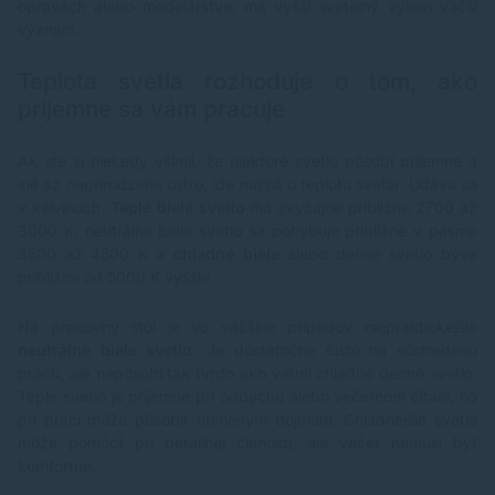
opravách alebo modelárstve, má vyšší svetelný výkon väčší
význam.
Teplota svetla rozhoduje o tom, ako
príjemne sa vám pracuje
Ak ste si niekedy všimli, že niektoré svetlo pôsobí príjemne a
iné až neprirodzene ostro, ide najmä o teplotu svetla. Udáva sa
v kelvinoch.
Teplé biele svetlo
má zvyčajne približne 2700 až
3000 K, neutrálne biele svetlo sa pohybuje približne v pásme
3500 až 4500 K a
chladné biele
alebo denné svetlo býva
približne od 5000 K vyššie.
Na pracovný stôl je vo väčšine prípadov najpraktickejšie
neutrálne biele svetlo
. Je dostatočne čisté na sústredenú
prácu, ale nepôsobí tak tvrdo ako veľmi chladné denné svetlo.
Teplé svetlo je príjemné pri oddychu alebo večernom čítaní, no
pri práci môže pôsobiť utlmeným dojmom. Chladnejšie svetlo
môže pomôcť pri detailnej činnosti, ale večer nemusí byť
komfortné.