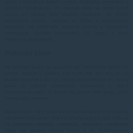
lampa s neutrálnym bielym svetlom, možnosťou stmievania a
stabilnou konštrukciou. Pri menšom stole sa oplatí zvážiť
svorku, pri väčšom stole klasický podstavec. Ak chcete
jednoduchú údržbu, výhodou je model s vymeniteľnou
žiarovkou. Ak preferujete moderné funkcie a kompaktné
vyhotovenie, hľadajte integrovanú LED lampu s jasne
uvedenými parametrami.
Praktický záver
Ak vyberáte lampu na pracovný stôl, nezačínajte farbou ani
tvarom. Najskôr si ujasnite, kde bude stáť, ako dlho pri nej
budete pracovať a aký typ činnosti má osvetľovať. Na bežnú
prácu je dôležité dostatočné, rovnomerné a dobre
nasmerované svetlo. Až potom má zmysel riešiť dizajn, smart
funkcie alebo materiál.
Najlepší výber nie je automaticky najdrahšia ani technologicky
najvybavenejšia lampa. Dobrá pracovná lampa je taká, ktorá sa
dá
pohodlne nastaviť, neoslňuje, nevytvára nepríjemné
tiene, má vhodnú teplotu svetla a pri každodennom