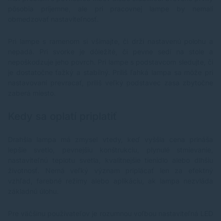
pôsobia príjemne, ale pri pracovnej lampe by nemali
obmedzovať nastaviteľnosť.
Pri lampe s ramenom si všímajte, či drží nastavenú polohu a
nepadá. Pri svorke je dôležité, či pevne sedí na stole a
nepoškodzuje jeho povrch. Pri lampe s podstavcom sledujte, či
je dostatočne ťažký a stabilný. Príliš ľahká lampa sa môže pri
nastavovaní prevracať, príliš veľký podstavec zasa zbytočne
zaberá miesto.
Kedy sa oplatí priplatiť
Drahšia lampa má zmysel vtedy, keď vyššia cena prináša
lepšie svetlo, pevnejšiu konštrukciu, plynulé stmievanie,
nastaviteľnú teplotu svetla, kvalitnejšie tienidlo alebo dlhšiu
životnosť. Nemá veľký význam priplácať len za efektný
vzhľad, farebné režimy alebo aplikáciu, ak lampa nezvláda
základnú úlohu.
Pre väčšinu používateľov je rozumnou voľbou nastaviteľná LED