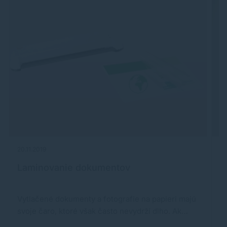
20.11.2019
13
Laminovanie dokumentov
E
s
Vytlačené dokumenty a fotografie na papieri majú
Ek
svoje čaro, ktoré však často nevydrží dlho. Ak…
v