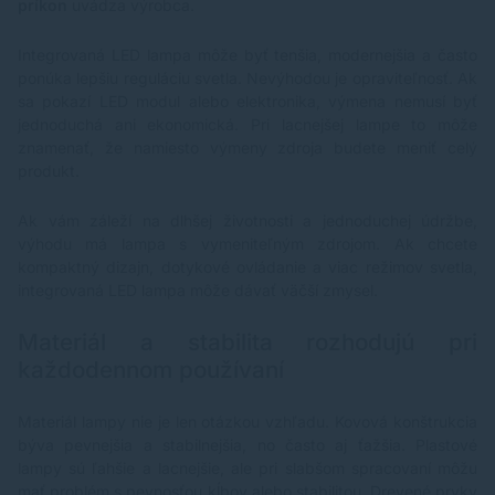
príkon
uvádza výrobca.
Integrovaná LED lampa môže byť tenšia, modernejšia a často
ponúka lepšiu reguláciu svetla. Nevýhodou je opraviteľnosť. Ak
sa pokazí LED modul alebo elektronika, výmena nemusí byť
jednoduchá ani ekonomická. Pri lacnejšej lampe to môže
znamenať, že namiesto výmeny zdroja budete meniť celý
produkt.
Ak vám záleží na dlhšej životnosti a jednoduchej údržbe,
výhodu má lampa s vymeniteľným zdrojom. Ak chcete
kompaktný dizajn, dotykové ovládanie a viac režimov svetla,
integrovaná LED lampa môže dávať väčší zmysel.
Materiál a stabilita rozhodujú pri
každodennom používaní
Materiál lampy nie je len otázkou vzhľadu. Kovová konštrukcia
býva pevnejšia a stabilnejšia, no často aj ťažšia. Plastové
lampy sú ľahšie a lacnejšie, ale pri slabšom spracovaní môžu
mať problém s pevnosťou kĺbov alebo stabilitou. Drevené prvky