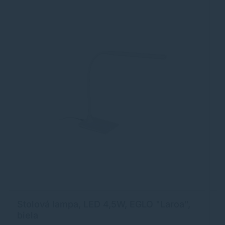
Stolová lampa, LED 4,5W, EGLO "Laroa",
L
biela
č