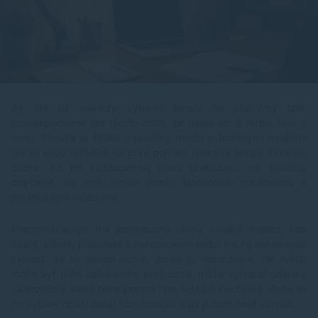
Ak ste už niekedy vyberali lampu na pracovný stôl,
pravdepodobne ste rýchlo zistili, že nejde len o farbu, tvar a
cenu. Ponuka je široká a rozdiely medzi jednotlivými modelmi
nie sú vždy viditeľné na prvý pohľad. Niektoré lampy vyzerajú
dobre, no pri každodennej práci prekážajú. Iné pôsobia
obyčajne, ale majú lepšie svetlo, stabilnejšiu konštrukciu a
praktickejšie ovládanie.
Pracovná lampa má jednoduchú úlohu: osvetliť miesto, kde
čítate, píšete, pracujete s notebookom alebo robíte detailnejšiu
činnosť. Ak to nerobí dobre, dizajn ju nezachráni. Zlé svetlo
môže byť príliš slabé alebo príliš ostré, môže vytvárať odlesky
na monitore alebo tiene presne tam, kde ich nechcete. Preto sa
pri výbere oplatí začať funkčnosťou a až potom riešiť vzhľad.