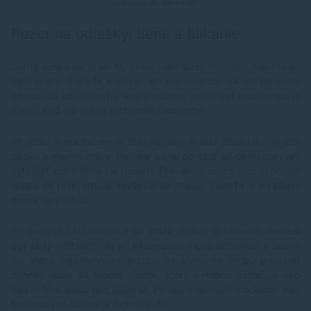
Ilustrácia: AI-generated
Pozor na odlesky, tiene a blikanie
Dobrá lampa nie je len tá, ktorá svieti silno. Rovnako dôležité je,
kam svetlo dopadá a či vás pri práci neruší. Ak lampa svieti
priamo do očí alebo na lesklý monitor, môže byť nepríjemná aj
vtedy, keď má dobré technické parametre.
Pri práci s počítačom je ideálne, aby svetlo dopadalo na stôl
zboku a mierne zhora. Nemalo by sa odrážať od obrazovky ani
vytvárať ostré tiene na papieri. Pravákovi často viac vyhovuje
lampa na ľavej strane, ľavákovi na pravej, pretože si pri písaní
menej tieni rukou.
Pri lacných LED lampách sa môže objaviť aj blikanie. Nemusí
byť vždy viditeľné, ale pri dlhšej práci môže prispievať k únave
očí alebo nepríjemnému pocitu. Ak plánujete lampu používať
denne, oplatí sa hľadať model, ktorý výrobca označuje ako
flicker-free alebo bez blikania. Pri úplne lacných modeloch bez
technických údajov je riziko vyššie.