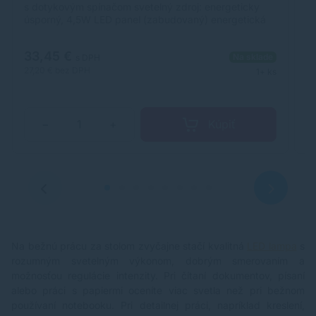
s dotykovým spínačom svetelný zdroj: energeticky
T
úsporný, 4,5W LED panel (zabudovaný) energetická
mo
trieda: A ++ jas max. 550 lm materiál: plast vďaka
po
svojej nízkej spotrebe energie je produkt šetrný k
mo
33,45 €
8
Na sklade
životnému prostrediu výška: 32,5 cm podstavec:
um
s DPH
12x8cm napájací zdroj: 220 V dĺžka hlavy: 47,5 cm
(č
27,20 €
bez DPH
69
1+ ks
Značka: EGLO Výrobca: Eglo Leuchten GmbH Adresa:
s
Heiligkreuz 22. 6136 Pill Austria Web: www.eglo.com
la
Email:
info@eglo.com
mo
op
Kúpiť
−
+
hl
fa
SM
En
f
zá
a
v
1
Na bežnú prácu za stolom zvyčajne stačí kvalitná
LED lampa
s
mo
rozumným svetelným výkonom, dobrým smerovaním a
23
sú
možnosťou regulácie intenzity. Pri čítaní dokumentov, písaní
alebo práci s papiermi oceníte viac svetla než pri bežnom
používaní notebooku. Pri detailnej práci, napríklad kreslení,