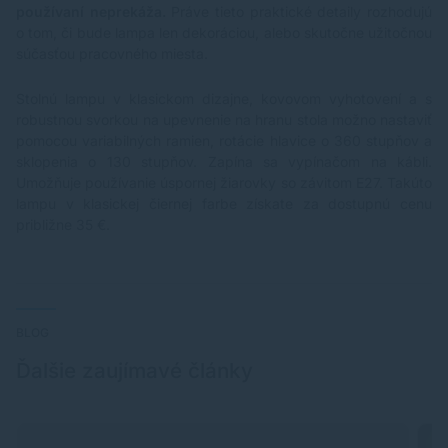
používaní neprekáža.
Práve tieto praktické detaily rozhodujú
o tom, či bude lampa len dekoráciou, alebo skutočne užitočnou
súčasťou pracovného miesta.
Stolnú lampu v klasickom dizajne, kovovom vyhotovení a s
robustnou svorkou na upevnenie na hranu stola možno nastaviť
pomocou variabilných ramien, rotácie hlavice o 360 stupňov a
sklopenia o 130 stupňov. Zapína sa vypínačom na kábli.
Umožňuje používanie úspornej žiarovky so závitom E27. Takúto
lampu v klasickej čiernej farbe získate za dostupnú cenu
približne 35 €.
BLOG
Ďalšie zaujímavé články