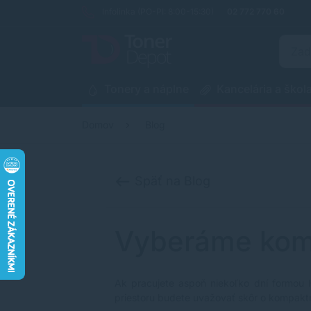
Infolinka (PO-PI: 8:00-15:30)
02 772 770 60
Tonery a náplne
Kancelária a škol
Domov
Blog
Späť na Blog
Vyberáme komp
Ak pracujete aspoň niekoľko dní formou H
priestoru budete uvažovať skôr o kompaktn