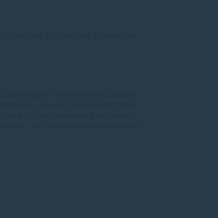
tickú tlačiareň HL-L2442DW a univerzálnu
čo potrebujeme. Kvalita pomocou laserovej
250 listov papiera a výstupná 150 listov.
 Dpi je 30 strán za minútu. Prvá strana sa
má vôbec. Za to má podporu automatickej