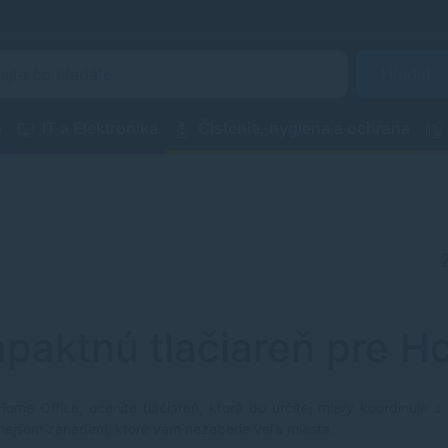
Hľadať
a
IT a Elektronika
Čistenie, hygiena a ochrana
aktnú tlačiareň pre H
ome Office, oceníte tlačiareň, ktorá do určitej miery koordinuje
ejšom zariadení, ktoré vám nezaberie veľa miesta.