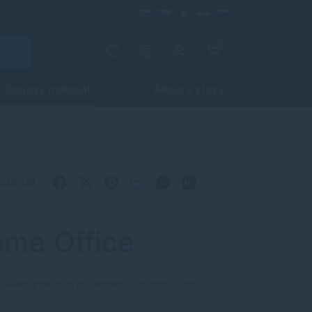
0
Obalový materiál
Akcie a zľavy
Zdieľať
ome Office
 s vašimi pracovnými úlohami. Do domáceho