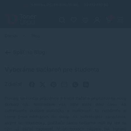
Infolinka (PO-PI: 8:00-15:30)
02 772 770 60
0
Domov
Blog
Späť na Blog
Vyberáme tlačiareň pre študenta
Zdieľať
Pomaly sa končia prázdniny a treba začať s prípravou na nový
školský rok. Nestrašíme vás, ešte máte dosť času. Ak
potrebujete
školské pomôcky
a maličkosti, to zvládnete aj
tesne pred nástupom do školy. Ak potrebujete zariadenia,
akými sú notebooky, počítače alebo tlačiarne mali by ste sa
tým už začať zaoberať. V obchodoch nájdete tak bohatú