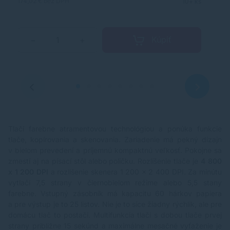
tlačiareň A3+ pre firmy • Jednoduché sdílenie s
za
174,02 €
bez DPH
29
10+ ks
bezdrôtovým pripojením pripojením k sieti Ethernet •
Do
Výtlačky o seba skvelou kvalitou bez plytvania
8,
zásluhou SYSTÉMU 5 jednotlivo vymeniteľných
se
samostatných zásobníkov inkoustu • Superrýchly tlač
P
Kúpiť
−
+
dokumentov:. A4 ZA 14,5 / 10,4 obr / min Čiernobiele /
pí
farebne podľa Zkúšobný ISO ESAT • Viac výtlačkov s
v
nižšími nákladmi s voliteľnými inkoustmi XL XXL
(š
Kompaktná kanceláriská tlačiareň A3+ Táto Štýlová,
zá
ultrakompaktná vysoko výkonná tlačiareň pre formát
li
A3+ s 5 samostatnými inkousty ponúka výnimočnú
hr
kvalitu tlače dokumentov fotografií. Predstavuje
po
IDEÁLNE stolný riesenie pre tlač rozsiahlych tabuliek z
po
APLIKÁCIE Excel, firemných plagátov fotografií.
ší
Tlačí farebne atramentovou technológiou a ponúka funkcie
Inteligentné možnosti Pripajanie Možnosti pripojenia k
O
sieti Wi-Fi, Ethernet usnadňujú sdílenie Tlačiarne
F
tlače, kopírovania a skenovania. Zariadenie má pekný dizajn
Medzi viacerými počítačmi Pres sedieť kancelárie.
60
v bielom prevedení a príjemnú kompaktnú veľkosť. Pokojne sa
Stiahnite si SI InterBohemia PIXMA Printing Solutions
po
zmestí aj na písací stôl alebo poličku. Rozlíšenie tlače je
4 800
spoločnosti Canon od TISK z inteligentných zariadení.
17
x 1 200 DPI
a rozlíšenie skenera 1 200 x 2 400 DPI. Za minútu
Sú tiež podporované služby Apple AirPrint Google
ú
vytlačí 7,5 strany v čiernobielom režime alebo 5,5 stany
Cloud Print. Vynikajúca kvalita Systém 5
s
farebne. Vstupný zásobník má kapacitu 60 hárkov papiera
samostatných inkoustov obsahuje pigmentový černý
H
inkoust pre výrazné Ostré texty inkousty na báze
– 
a pre výstup je to 25 listov. Nie je to síce žiadny rýchlik, ale pre
farbív pre nádherné zábery v kvalite fotolaboratória -
za
domácu tlač to postačí. Multifunkcia tlačí s dobou tlače prvej
navyše pre efektívnejší tlač, kedy je potrebné vymeniť
p
strany približne 15 sekúnd a maximálne mesačné vyťaženie je