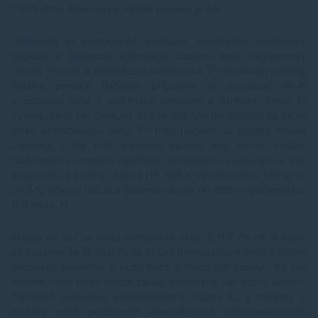
iba Zásobník pre farbu, ktorá dojde. Rýchly tlač Na
Di
1 000 strán. Maximálny formát papiera je A4.
nádherné výtlačky D nie je nutné čakať. Zásluhou
V 
technológie FINE spoločnosti Canon poskytuje Táto
m
tlačiareň Vysoké rýchlosti tlače dokumentov formátu
2
Ovládanie je jednoduché pomocou niekoľkých ovládacích
A4 14,5 obr. / min. Čiernobielo o 10,4 obr. / Min.
el
tlačidiel a základné informácie zobrazí malý segmentový
Ušetrite s inkousty XL Tlačte viac, ALE ZA Mene
P
displej. Plusom je bezdrôtová konektivita. V tejto nízkej cenovej
peňazí. Voliteľné zásobníky inkoustu XL poskytujú
36
hladine ponúka tlačiareň pripojenie aj pomocou
Wi-F
i
podstatne viac stránok, ponúkajú tak až 30% úsporu
10
a podporu tlače z mobilných zariadení a
AirPrint
. Zatiaľ to
na Seagate v porovnaní seba zásobníky inkoustu
(1
vyzerá, že je HP DeskJet 2720e dobrým produktom za veľmi
štandardnej veľkosti. Voliteľný Zásobník XXL
pu
pigmentového čierneho inkoustu umožňuje vytlačiť AZ
st
nízku obstarávaciu cenu. Pri tejto tlačiarni sa budete musieť
1 000 černobielych strán. Exkluzívny obsah Užite si
s
uspokojiť s nie príliš pevnými plastmi tela, trochu vyššou
prístup k širokému spektru tvorivého obsahu
zá
hlučnosťou a drahšími náplňami do tlačiarne. Používajú sa dve
Profesionálne Kvality pomoči služby CREATIVE PARK
atramentové kazety: čierna
HP 305
s vyťaženosťou 120 strán
PREMIUM. Vytvárajte tlačte ľahko plagáty firemné
pri 5 % pokrytí tlačou a farebná tricolor HP 305 s vyťaženosťou
Dokumenty pomocou šablóny z exkluzívnej služby
100 strán. N
Šablony riesenie.
áklady na tlač sa budú pohybovať okolo 0,11 € čo nie je málo,
ak uvážime že školáci tlačia občas formou pokus omyl a okrem
školských projektov si budú tlačiť aj niečo pre zábavu. Ak vás
napriek tomu tento model zaujal, máme pre vás dobrú správu.
Tlačiareň podporuje veľkokapacitné náplne XL a náklady si
môžete znížiť používaním
alternatívnych veľkokapacitných