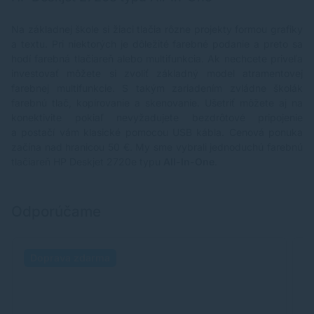
Na základnej škole si žiaci tlačia rôzne projekty formou grafiky
a textu. Pri niektorých je dôležité farebné podanie a preto sa
hodí farebná tlačiareň alebo multifunkcia. Ak nechcete priveľa
investovať môžete si zvoliť základný model atramentovej
farebnej multifunkcie. S takým zariadením zvládne školák
farebnú tlač, kopírovanie a skenovanie. Ušetriť môžete aj na
konektivite pokiaľ nevyžadujete bezdrôtové pripojenie
a postačí vám klasické pomocou USB kábla. Cenová ponuka
začína nad hranicou 50 €. My sme vybrali jednoduchú farebnú
tlačiareň
HP Deskjet 2720e
typu
All-In-One
.
Odporúčame
Doprava zdarma