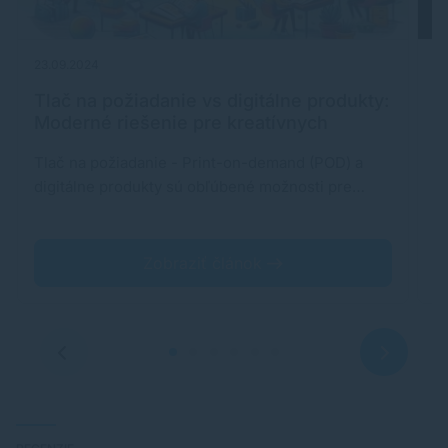
23.09.2024
18
Tlač na požiadanie vs digitálne produkty:
A
Moderné riešenie pre kreatívnych
d
podnikateľov
Tlač na požiadanie - Print-on-demand (POD) a
P
digitálne produkty sú obľúbené možnosti pre…
st
s
Zobraziť článok