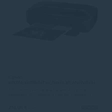
Canon
C
PIXMA/iX6850/Tlač/Ink/A3/LAN/WiFi/U
I
SB 8747B006
7
Táto výkonná kanceláriská tlačiareň A3+ ponúka
C
pripojenie k Wi-Fi Ethernetu Take tlač z mobilných
Te
zariadení. 5 samostatných inkoustov poskytuje
tl
efektívne firemné Dokumenty a Fotografie v. úžasnej
je
214,05 €
3
Na sklade
kvalite. Výhody: • Vysoko výkonná, ultrakompaktná
na
s DPH