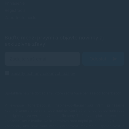
Prihlásenie
Registrácia
Zabudnuté heslo
Buďte medzi prvými a objavte novinky aj
exkluzívne zľavy!
Odoslať
Zásady ochrany osobných údajov
Spoľahlivé náplne do tlačiarní, ktoré šetria Vaše peniaze od
TonerDepot
.
V e-shope TonerDepot.sk (naplne-do-tlaciarni.sk) Vám prinášame
kvalitné tonery a atramentové náplne, ktoré sú plnohodnotnou náhradou
za originály – za výrazne výhodnejšie ceny. Tlačte viac, plaťte menej, bez
kompromisov v kvalite.
Naša prémiová rada náplní prechádza výstupnou
kontrolou, aby sme vám mohli garantovať maximálnu spoľahlivosť a