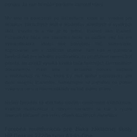
ponuku, že vám to môže poriadne zamotať hlavu.
My sme sa poobzerali po tlačiarňach, ktoré sú vhodné pre
školákov základných škôl a študentov stredných a vysokých
škôl. Vravíte si a nie je to jedno, študent ako študent.
Požiadavky tlače pre základnú školu sú odlišné, než tie pre
vysokoškoláka. Všetci síce potrebujú tlač, skenovanie,
kopírovanie, ale v odlišnom objeme. Tam kde je potrebná
farebná tlač pre jedného používateľa, to pri druhom nemusí byť
priorita, ale zaváži vysoká kvalita tlače textových čiernobielych
dokumentov. Prešli sme si aktuálnu ponuku tlačiarní
a multifunkcií na trhu, ktoré by mali spĺňať požiadavky pre
danú skupinu študentov. Samozrejme so zreteľom na pomer
výkonu a ceny a hlavne náklady na tlač jednej strany.
Našimi favoritmi sa stali tieto modely: najlacnejšia multifunkcia,
kvalitná multifunkcia s nízkymi nákladmi na tlač a rýchla
laserová tlačiareň pre veľký objem študijných materiálov.
Farebná multifunkcia pre žiaka základnej školy
HP Deskjet 2720e typu All-In-One