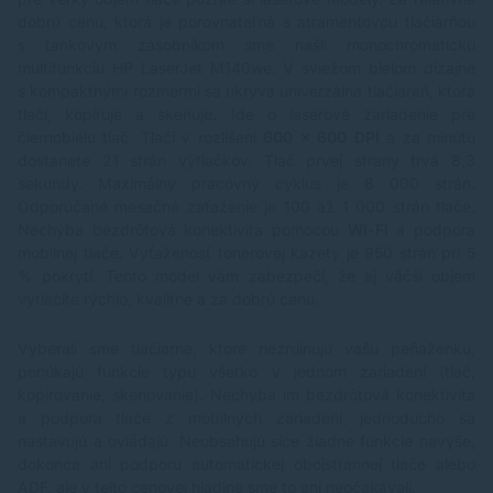
dobrú cenu, ktorá je porovnateľná s atramentovou tlačiarňou
s tankovým zásobníkom sme našli monochromatickú
multifunkciu
HP LaserJet M140we
. V sviežom bielom dizajne
s kompaktnými rozmermi sa ukrýva univerzálna tlačiareň, ktorá
tlačí, kopíruje a skenuje. Ide o laserové zariadenie pre
čiernobielu tlač. Tlačí v rozlíšení
600 x 600 DPI
a za minútu
dostanete 21 strán výtlačkov. Tlač prvej strany trvá 8,3
sekundy. Maximálny pracovný cyklus je 8 000 strán.
Odporúčané mesačné zaťaženie je 100 až 1 000 strán tlače.
Nechýba bezdrôtová konektivita pomocou
Wi-Fi
a podpora
mobilnej tlače. Vyťaženosť
tonerovej kazety
je 950 strán pri 5
% pokrytí. Tento model vám zabezpečí, že aj väčší objem
vytlačíte rýchlo, kvalitne a za dobrú cenu.
Vyberali sme tlačiarne, ktoré nezruinujú vašu peňaženku,
ponúkajú funkcie typu všetko v jednom zariadení (tlač,
kopírovanie, skenovanie). Nechýba im bezdrôtová konektivita
a podpora tlače z mobilných zariadení, jednoducho sa
nastavujú a ovládajú. Neobsahujú síce žiadne funkcie navyše,
dokonca ani podporu automatickej obojstrannej tlače alebo
ADF, ale v tejto cenovej hladine sme to ani neočakávali.