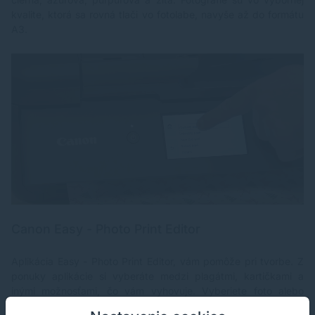
Resolution Paper (HR-101N) Obálka Pololesknutý
d
fotografický papier Photo Paper Plus Semi-gloss (SG-
(p
kvalite, ktorá sa rovná tlači vo fotolabe, navyše až do formátu
201) Blahoželania (vyrobená spoločnosťami Avery a
(v
A3.
Red River Paper) Štítkový kartón (vyrobený
B(
spoločnosťami Neenah Paper a INKPRESS)
c
Opakovane nalepiteľný fotografický papier
(
Restickable Photo Paper (RP-101) Magnetický
p
fotografický papier Magnetic Photo Paper (MG-101)
s
Nažehľovacia fólia pre tmavý textil (DF-101)
V
Nažehľovacia fólia pre svetlý textil (LF-101)
Ob
Obojstranný matný papier Double sided Matte Paper
*
(MP-101D) Maximálna vstupná kapacita papiera:
tr
Zadný zásobník: max. 100 listov (bežný papier)
*s
Formáty papiera: A4, A5, A6, B5, LTR, LGL, Executive
*n
(184,2 × 266,7 mm), Legal (215 × 345 mm), 4" × 6",
5" × 7", 7" × 10", 8" × 10", obálky DL, obálky 8 mm),
štvorcový (127 × 127 mm), pohľadnica (91 × 55 mm)
[Custom size/Vlastná veľkosť]: šírka 55 mm až 216
Canon Easy - Photo Print Editor
mm, dĺžka 89 mm až 1 200 mm Gramáž papiera:
Zadný zásobník: bežný papier 64 až 105 g/m2
Špeciálny papier Canon: Max. gramáž papiera: pribl.
Aplikácia Easy - Photo Print Editor, vám pomôže pri tvorbe. Z
265 g/m2 (Lesknutý fotografický papier Photo Paper
ponuky aplikácie si vyberáte medzi plagátmi, kartičkami a
Plus Glossy II PP-201) ŠPECIFIKÁCIA SKENERA Typ
inými možnosťami, čo vám vyhovuje. Vyberiete foto alebo
skeneru: Plochý skener fotografií a dokumentov so
snímačom CIS Rozlíšenie skeneru (optické): 600 × 1
návrh. Zvolíte si veľkosť papiera, typ papiera, môžete pridať