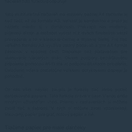
tlačiareň túto funkciu podporuje.
Táto multifunkčná tlačiareň má rozmery bežnej A4 tlačiarne aj
keď tlačí, až do formátu A3. Veľkosť je kompaktná a preto jej
nájdete miesto aj v domácnosti. Prekvapil nás moderný,
príjemný dizajn a možnosť vybrať si z dvoch farebných verzii
prevedenia a to v klasickej čiernej a štýlovej bielej. Pre tlač
veľkého formátu A3 využíva zadný podávač a pre A4 formát
zásobník v spodnej časti. Disponuje tiež podávačom pre
skenovanie viacerých strán. Okrem podpory bezdrôtového
pripojenia pomocou Wi-Fi má aj podporu Bluetooth pripojenia.
Ovládanie vďaka dostatočne veľkému dotykovému displeju je
pohodlné.
Čo nás však najviac zaujalo je funkcia tlač alebo potlač
darčekového papiera. Táto funkcia práve v čase Vianoc príde
mnohým užívateľom vhod. Priamo v nastaveniach si môžete
zvoliť tlač a šablóny. V tých si môžete zvoliť vzorkovaný,
linkovaný, papier pre graf, notový papier a iné.
Tlačíme papier pre malé darčeky