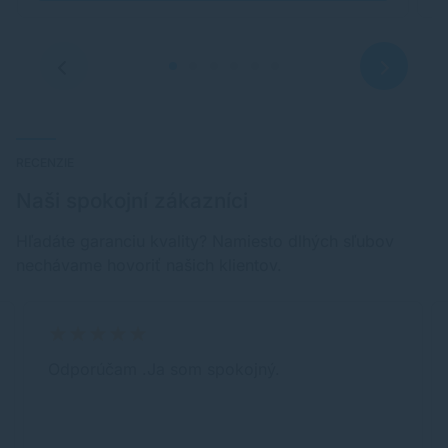
zásobníkmi) Pribl. 416 × 557 × 268 mm (s vysunutými
zásobníkmi) Hladina akustického hluku: pribl. 48,5
dB(A) Odporúčané pracovné prostredie: Prevádzková
teplota: 5 až 35 °C Prevádzková vlhkosť: 10 až 90 %
RV (bez kondenzácie) Napájanie: 100 až 240 V AC,
50/60 Hz Spotreba energie: Vypnuté: pribl. 0,1 W
Pohotovostný režim (pri pripojení k počítaču cez
USB): pribl. 0,6 W Pohotovostný režim (pripojené
všetky porty): pribl. 1,2 W Doba do prechodu do
RECENZIE
pohotovostného režimu: 11 min 0 s Kopírovanie: pribl.
16 W Typická spotreba elektrickej energie: 0,15 kWh
Naši spokojní zákazníci
Hľadáte garanciu kvality? Namiesto dlhých sľubov
nechávame hovoriť našich klientov.
Odporúčam .Ja som spokojný.