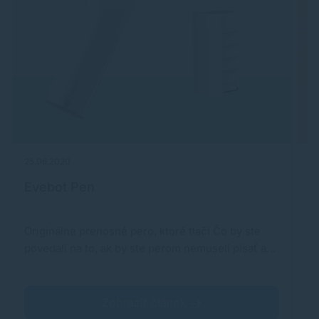
PRINT Aplikácia Creative Park Aplikácia Easy-
PhotoPrint Editor Vlastnosti tlačiarne: Softvér Easy-
PhotoPrint Editor PIXMA Cloud Link (tlač) Plug-in
Canon Print Service (Android) Apple AirPrint Wireless
Direct Mopria (Android) Inteligentný asistent a
podpora automatizácie: Amazon Alexa™ Google
Assistant™ SOFTVÉR Podporované operačné
systémy: Windows 11, Windows 10, Windows 8.1,
Windows 7 SP1 Funkčnosť je možné zaručiť iba na
počítači s predinštalovaným operačným systémom
Windows 7 alebo novějším. Ovládač tlačiarne, IJ
Printer Assistant Tool a IJ Network Device Setup
Utility sú dostupné pre nasledujúce operačné
25.06.2020
09
systémy: Windows Server 2008 R2 SP1, Windows
Server 2012 R2, Windows Server 2016, Windows
Evebot Pen
V
Server 2019, Windows Server 2022 Mac: OS X
10.14.6 až macOS 12 Chrome OS Mobilné operačné
systémy: iOS®, Android™ Minimálne systémové
Originálne prenosné pero, ktoré tlačí Čo by ste
Č
požiadavky: Windows: 2,0 GB alebo viac Mac: 1,0 GB
alebo viac Poznámka: pre inštaláciu softwarového
povedali na to, ak by ste perom nemuseli písať a…
n
balíčka. Vyžadovaný priestor na pevnom disku.
a
Displej: 1 024 × 768 XGA Dodávaný softvér: Ovládač
tlačiarne Asistenčný nástroj pre tlačiarne IJ FYZICKÉ
PARAMETRE Hmotnosť: pribl. 6,0 kg Rozmery (Š × H
Zobraziť článok
× V): Pribl. 416 × 337 × 177 mm (so zasunutými