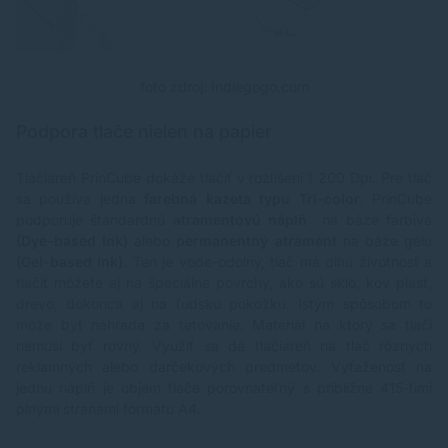
foto zdroj: Indiegogo.com
Podpora tlače nielen na papier
Tlačiareň PrinCube dokáže tlačiť v rozlíšení 1 200 Dpi. Pre tlač
sa používa jedna
farebná kazeta typu Tri-color
. PrinCube
podporuje štandardnú
atramentovú náplň
na báze farbiva
(Dye-based Ink)
alebo
permanentný atrament
na báze gélu
(Gel-based Ink)
. Ten je vode-odolný, tlač má dlhú životnosť a
tlačiť môžete aj na špeciálne povrchy, ako sú sklo, kov plast,
drevo, dokonca aj na ľudskú pokožku. Istým spôsobom to
môže byť náhrada za tetovanie. Materiál na ktorý sa tlačí
nemusí byť rovný. Využiť sa dá tlačiareň na tlač rôznych
reklamných alebo darčekových predmetov. Vyťaženosť na
jednu náplň je objem tlače porovnateľný s približne 415-timi
plnými stranami formátu A4.