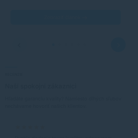
o
Zobraziť článok
RECENZIE
Naši spokojní zákazníci
Hľadáte garanciu kvality? Namiesto dlhých sľubov
nechávame hovoriť našich klientov.