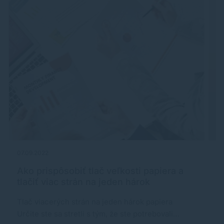
07.09.2022
27
Ako prispôsobiť tlač veľkosti papiera a
Č
tlačiť viac strán na jeden hárok
j
Tlač viacerých strán na jeden hárok papiera
Pr
Určite ste sa stretli s tým, že ste potrebovali…
c