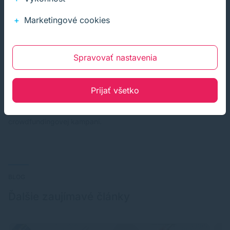
Pomocou kampane Indiegogo sa podarilo preraziť s dobrým
Marketingové cookies
nápadom v oblasti tlače už niekoľkým startupom. Dobrý
nápad, dostatočne veľké množstvo podporovateľov projektu a
nazberanie sumy na rozbehnutie výroby je stále iba jeden krok.
Často tieto projekty skončia pri menšom množstve vyrobených
Spravovať nastavenia
kusov a po čase aj na zanedbanie podpory. Napriek tomu má
najmenšia farebná tlačiareň veľkú šancu uspieť. Prví zákazníci
už majú svoju tlačiareň doma a uvidíme, akú odozvu na tento
Prijať všetko
produkt poskytnú. My budeme ďalej sledovať tento produkt a
vyhľadávať ďalšie zaujímavé tlačiarne, ktoré štartujú pomocou
crowdfundingovej kampani.
BLOG
Ďalšie zaujímavé články