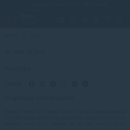
Infolinka (PO-PI: 8:00-15:30)
02 772 770 60
0
Domov
Blog
Späť na Blog
PrinCube
Zdieľať
Originálna mini tlačiareň
Projekty, ktoré uzrú svetlo sveta vďaka crowdfundingovej
kampani Indiegogo sú často odvážnymi, originálnymi kúskami.
Niektoré veľmi rýchlo zaniknú, ale sú také, ktorých šance
dostať sa okrem jednej série predobjednávok aj na predajný trh