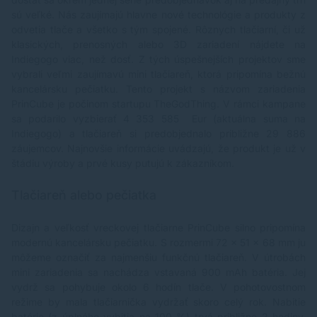
sú veľké. Nás zaujímajú hlavne nové technológie a produkty z
odvetia tlače a všetko s tým spojené. Rôznych tlačiarní, či už
klasických, prenosných alebo 3D zariadení nájdete na
Indiegogo viac, než dosť. Z tých úspešnejších projektov sme
vybrali veľmi zaujímavú mini tlačiareň, ktorá pripomína bežnú
kancelársku pečiatku. Tento projekt s názvom zariadenia
PrinCube je počinom startupu TheGodThing. V rámci kampane
sa podarilo vyzbierať 4 353 585 Eur (aktuálna suma na
Indiegogo) a tlačiareň si predobjednalo približne 29 886
záujemcov. Najnovšie informácie uvádzajú, že produkt je už v
štádiu výroby a prvé kusy putujú k zákazníkom.
Tlačiareň alebo pečiatka
Dizajn a veľkosť vreckovej tlačiarne PrinCube silno pripomína
modernú kancelársku pečiatku. S rozmermi 72 x 51 x 68 mm ju
môžeme označiť za najmenšiu funkčnú tlačiareň. V útrobách
mini zariadenia sa nachádza vstavaná 900 mAh batéria. Jej
vydrž sa pohybuje okolo 6 hodín tlače. V pohotovostnom
režime by mala tlačiarnička vydržať skoro celý rok. Nabitie
batérie (z úplného vybitia na 100 %) trvá približne 2 hodiny.