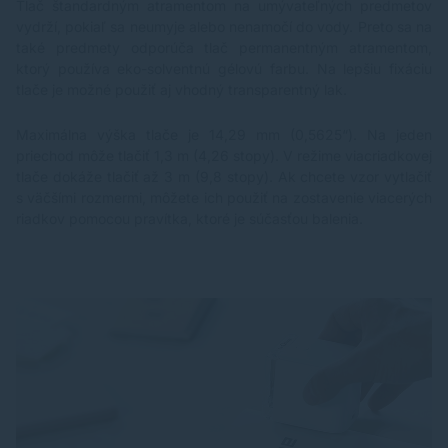
Tlač štandardným atramentom na umývateľných predmetov
vydrží, pokiaľ sa neumyje alebo nenamočí do vody. Preto sa na
také predmety odporúča tlač permanentným atramentom,
ktorý používa eko-solventnú gélovú farbu. Na lepšiu fixáciu
tlače je možné použiť aj vhodný transparentný lak.
Maximálna výška tlače je 14,29 mm (0,5625“). Na jeden
priechod môže tlačiť 1,3 m (4,26 stopy). V režime viacriadkovej
tlače dokáže tlačiť až 3 m (9,8 stopy). Ak chcete vzor vytlačiť
s väčšími rozmermi, môžete ich použiť na zostavenie viacerých
riadkov pomocou pravítka, ktoré je súčasťou balenia.