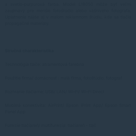
a svetlo-purpurová farba. Model L18050 môže byť veľmi
zaujímavý pre menšie fotoštúdio alebo vášnivého fotografa.
Uplatnenie nájde aj v malom reklamnom štúdiu, kde sa tlačia
propagačné materiály.
Stručná charakteristika
Technológia tlače: atramentová farebná
Použitie firma/ domácnosť : malá firma, fotoštúdio, fotograf
Rozhranie tlačiarne: USB/ LAN/ Wi-Fi/ Wi-Fi Direct
Mobilná konektivita: AirPrint/ Epson iPrint App/ Epson Smart
Panel App
Funkcie tlačiareň/ multifunkcia: tlačiareň - tlač