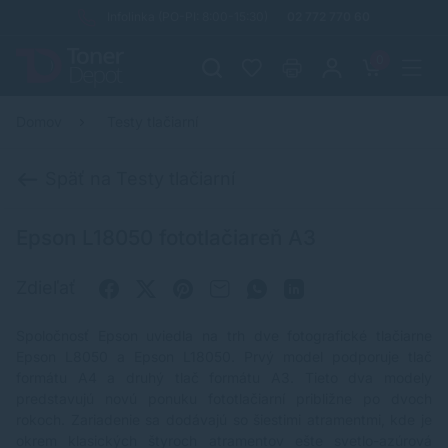
Infolinka (PO-PI: 8:00-15:30)
02 772 770 60
0
Domov
Testy tlačiarní
Späť na Testy tlačiarní
Epson L18050 fototlačiareň A3
Zdieľať
Spoločnosť Epson uviedla na trh dve fotografické tlačiarne
Epson L8050 a Epson L18050. Prvý model podporuje tlač
formátu A4 a druhý tlač formátu A3. Tieto dva modely
predstavujú novú ponuku fototlačiarní približne po dvoch
rokoch. Zariadenie sa dodávajú so šiestimi atramentmi, kde je
okrem klasických štyroch atramentov ešte svetlo-azúrová