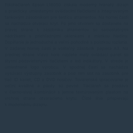
Fototlačiareň Epson L18050 získala moderný hranatý dizajn
s prakticky umiestenými ovládacími tlačidlami a integrovaným
tankovým zásobníkom pre šesticu atramentov. Na hornej časti
sa nachádza otvárací kryt. Po jeho otvorení sa dostanete na
pravej strane k zásobníku atramentov so samostatnými
nádržkami s priehľadnými okienkami a mierkou hladiny.
Dopĺňanie je jednoduché a veľmi pohodlné s poistkou rozliatia.
V zadanej hornej časti je voliteľný zásobník papiera A3. Na
prednej strane vľavo hore nájdete malý ovládací panel so
štyrmi podsvietenými tlačidlami a led indikátory. V strede je
umiestnené logo výrobcu. V spodnej časti sa nachádza
vysúvací výstupný zásobník a pod ním slot na zásobník pre
tlač ID kariet, CD a DVD nosičov. Továrenské spracovanie je
veľmi kvalitné a plasty sú pevné. Tlačiareň sa predáva
v čierno-sivej kombinácii s jemne textúrovaným plastom na
vrchnej strane otváracieho krytu. Čisté línie prispievajú
k modernému dizajnu.