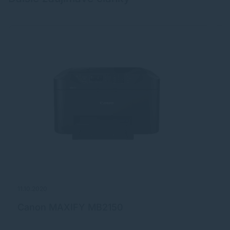
11.10.2020
19
Canon MAXIFY MB2150
E