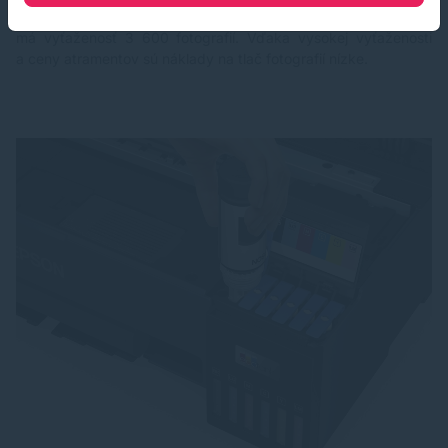
vytlačí 2 100 fotografií alebo 7 200 strán tlače. Čierny atrament
má vyťaženosť 3 600 fotografií. Vďaka vysokej vyťaženosti
a ceny atramentov sú náklady na tlač fotografií nízke.