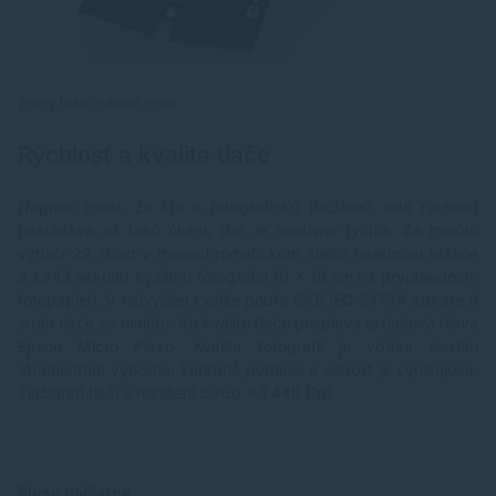
zdroj foto: canon.com
Rýchlosť a kvalita tlače
Napriek tomu, že ide o fotografickú tlačiareň, kde rýchlosť
nezohráva až takú úlohu, tlač je relatívne rýchla. Za minútu
vytlačí 22 strán v monochromatickom alebo farebnom režime
a za 13 sekúnd kvalitnú fotografiu 10 x 15 cm na prvotriednom
fotopapieri
. V najvyššej kvalite podľa ISO/ IEC 24734 získate 8
strán tlače za minútu. Ku kvalite tlače prispieva aj tlačová hlava
Epson Micro Piezo. Kvalita fotografií je vďaka šiestim
atramentom výborná. Farebné podanie a ostrosť je vynikajúca.
Tlačiareň tlačí v rozlíšení 5 760 x 1 440 Dpi.
Plusy tlačiarne