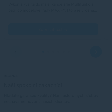
Výkon a kvalita do malej kancelárie Multifunkcia
M
patrí do modelovej rady MAXIFY, ktorá je určená…
un
O
Zobraziť test
RECENZIE
Naši spokojní zákazníci
Hľadáte garanciu kvality? Namiesto dlhých sľubov
nechávame hovoriť našich klientov.