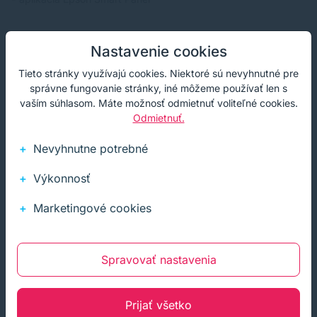
Nastavenie cookies
Mínusy tlačiarne
Tieto stránky využívajú cookies. Niektoré sú nevyhnutné pre
správne fungovanie stránky, iné môžeme používať len s
- nepodporuje automatickú obojstrannú tlač
vaším súhlasom. Máte možnosť odmietnuť voliteľné cookies.
Odmietnuť.
- jednoúčelová tlačiareň (iba tlač)
Nevyhnutne potrebné
Výkonnosť
Náplne do tlačiarne
Marketingové cookies
Do tejto fotografickej tlačiarne ide 6 atramentov, ktoré sa
dopĺňajú do samostatných nádržiek integrovaného tankového
systému. Veľkokapacitný zásobník využíva 70 ml fľaše
Spravovať nastavenia
s atramentom s vyťaženosťou až 2 100 kvalitných fotografií
formát 10 x 15 cm. Dopĺňanie je vďaka fľaštičkám Epson
EcoTan 108 so zaisťujúcim mechanizmom a nekvapkajúcim
Prijať všetko
dýza, rýchle a pohodlné. Náhradná náplň s objemom 70ml