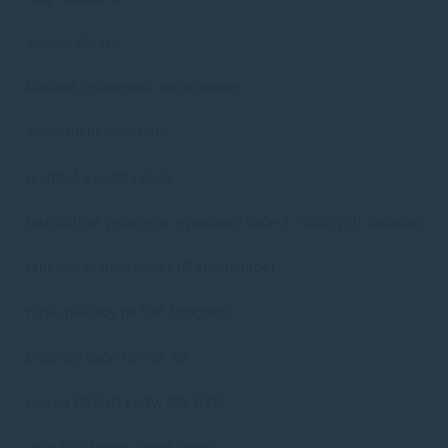
- štýlový dizajn
- kvalitné továrenské spracovanie
- jednoduché ovládanie
- rýchlosť a kvalita tlače
- bezdrôtové pripojenie a podpora tlače z mobilných zariadení
- tankový systém náplní (6 atramentov)
- nízke náklady na tlač fotografií
- podpora tlače formát A3
- tlač na PVC ID karty, CD, DVD
-
aplikácia Epson Smart Panel