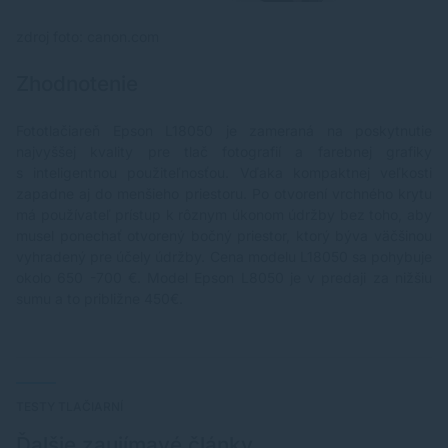
zdroj foto: canon.com
Zhodnotenie
Fototlačiareň Epson L18050 je zameraná na poskytnutie
najvyššej kvality pre tlač fotografií a farebnej grafiky
s inteligentnou použiteľnosťou. Vďaka kompaktnej veľkosti
zapadne aj do menšieho priestoru. Po otvorení vrchného krytu
má používateľ prístup k rôznym úkonom údržby bez toho, aby
musel ponechať otvorený bočný priestor, ktorý býva väčšinou
vyhradený pre účely údržby. Cena modelu L18050 sa pohybuje
okolo 650 -700 €. Model Epson L8050 je v predaji za nižšiu
sumu a to približne 450€.
TESTY TLAČIARNÍ
Ďalšie zaujímavé články