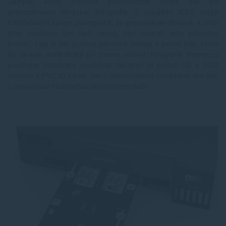
Sample, ktorý pomáha predchádzať strate dát pri
prevzorkovaní obrázka, fotografie. S použitím ICDS môže
fototlačiareň Epson zabezpečiť, že prevzorkuje obrázok a zníži
jeho rozlíšenie (pri tlači textu), čím nestratí jeho pôvodnú
kvalitu. Tlač si tak uchová pôvodné detaily a jemné línie, ktoré
by sa inak mohli stratiť pri zmene veľkosti fotografie. Pomocou
plochého zásobníka umožňuje tlačiareň aj potlač CD a DVD
nosičov a PVC ID kariet. Ide o jednoúčelové zariadenie pre tlač
s manuálnou možnosťou obojstrannej tlače.