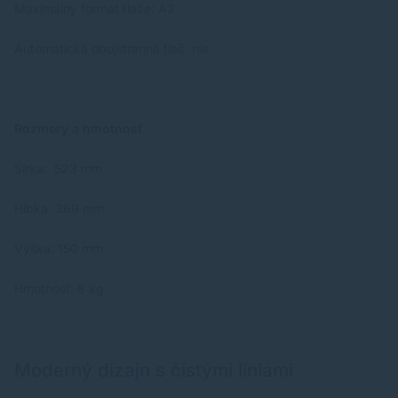
Maximálny formát tlače: A3
Automatická obojstranná tlač: nie
Rozmery a hmotnosť
Šírka: 523 mm
Hĺbka: 369 mm
Výška: 150 mm
Hmotnosť: 8 kg
Moderný dizajn s čistými líniami