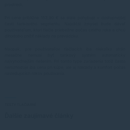
prostredí.
Pri cene približne 153,90 € sa stále pohybuje v dostupnejšej
časti tankového segmentu. Najväčší zmysel bude dávať
používateľom, ktorí tlačia priebežne počas celého roka a chcú
dlhodobo znížiť náklady na prevádzku.
Naopak, pre používateľov tlačiacich iba niekoľko strán
mesačne nemusí byť tankový systém automaticky
najvýhodnejším riešením. Pri tomto type zariadenia totiž často
nerozhoduje iba cena pri kúpe, ale aj náklady a komfort počas
nasledujúcich rokov používania.
TESTY TLAČIARNÍ
Ďalšie zaujímavé články