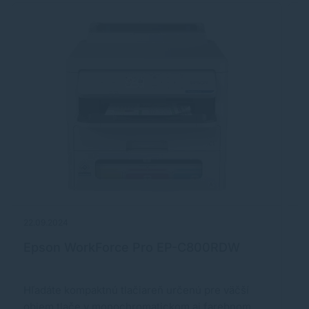
22.09.2024
17
Epson WorkForce Pro EP-C800RDW
H
Hľadáte kompaktnú tlačiareň určenú pre väčší
S
objem tlače v monochromatickom aj farebnom
f