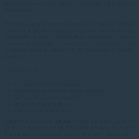
spravovať tlačové úlohy, spúšťať skenovanie alebo sledovať
stav zariadenia.
Praktický význam je pomerne jednoduchý. Pri bežných úlohách
často nie je potrebné otvárať systémové nastavenia alebo
samostatné ovládače. Ak napríklad používateľ potrebuje
naskenovať dokument a odoslať ho z notebooku alebo
mobilného telefónu, väčšina úloh sa dá vykonať z jedného
prostredia.
Výhody v praxi:
tlač dokumentov bez USB kábla
tlač priamo z mobilného telefónu alebo tabletu
jednoduchšie prvotné nastavenie
správa zariadenia na diaľku
monitorovanie stavu tlačiarne
Konektivita patrí medzi silnejšie stránky zariadenia. Tlačiareň
podporuje
dvojpásmové Wi-Fi (2,4 GHz a 5 GHz)
, čo zvyšuje
kompatibilitu s modernými domácimi sieťami. Nejde iba o