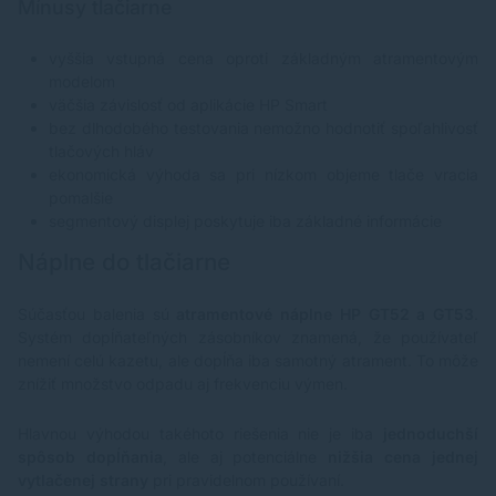
Mínusy tlačiarne
vyššia vstupná cena oproti základným atramentovým
modelom
väčšia závislosť od aplikácie HP Smart
bez dlhodobého testovania nemožno hodnotiť spoľahlivosť
tlačových hláv
ekonomická výhoda sa pri nízkom objeme tlače vracia
pomalšie
segmentový displej poskytuje iba základné informácie
Náplne do tlačiarne
Súčasťou balenia sú
atramentové náplne
HP GT52 a GT53
.
Systém dopĺňateľných zásobníkov znamená, že používateľ
nemení celú kazetu, ale dopĺňa iba samotný atrament. To môže
znížiť množstvo odpadu aj frekvenciu výmen.
Hlavnou výhodou takéhoto riešenia nie je iba
jednoduchší
spôsob dopĺňania
, ale aj potenciálne
nižšia cena jednej
vytlačenej strany
pri pravidelnom používaní.