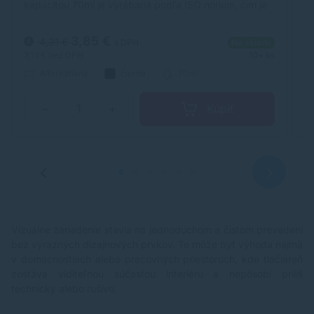
kapacitou 70ml je vyrábaná podľa ISO noriem, čím je
ka
zabezpečená úplna kompatibilita s tlačiarňami HP.
za
3,85 €
4,31 €
s DPH
Na sklade
3,13 €
bez DPH
10+ ks
3,
Alternatívny
čierna
70ml
Kúpiť
−
+
Vizuálne zariadenie stavia na jednoduchom a čistom prevedení
bez výrazných dizajnových prvkov. To môže byť výhoda najmä
v domácnostiach alebo pracovných priestoroch, kde tlačiareň
zostáva viditeľnou súčasťou interiéru a nepôsobí príliš
technicky alebo rušivo.