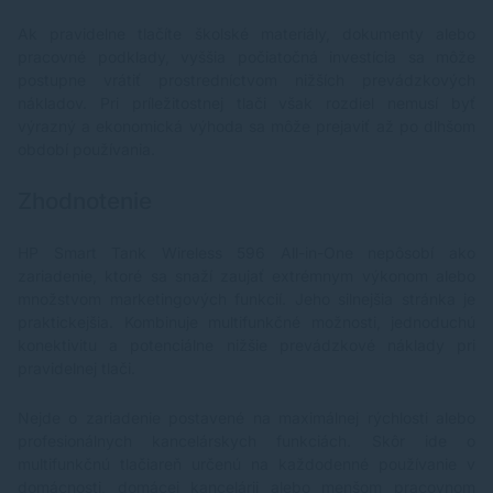
Ak pravidelne tlačíte školské materiály, dokumenty alebo
pracovné podklady, vyššia počiatočná investícia sa môže
postupne vrátiť prostredníctvom nižších prevádzkových
nákladov. Pri príležitostnej tlači však rozdiel nemusí byť
výrazný a ekonomická výhoda sa môže prejaviť až po dlhšom
období používania.
Zhodnotenie
HP Smart Tank Wireless 596 All-in-One nepôsobí ako
zariadenie, ktoré sa snaží zaujať extrémnym výkonom alebo
množstvom marketingových funkcií. Jeho silnejšia stránka je
praktickejšia. Kombinuje multifunkčné možnosti, jednoduchú
konektivitu a potenciálne nižšie prevádzkové náklady pri
pravidelnej tlači.
Nejde o zariadenie postavené na maximálnej rýchlosti alebo
profesionálnych kancelárskych funkciách. Skôr ide o
multifunkčnú tlačiareň určenú na každodenné používanie v
domácnosti, domácej kancelárii alebo menšom pracovnom