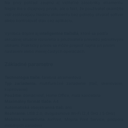
Na prvý pohľad zaujmú aj viditeľné zásobníky atramentu.
Nejde iba o dizajnový prvok, ale o fakt, že používateľ okamžite
vidí zostávajúcu hladinu atramentu bez potreby otvárať softvér
alebo kontrolovať stav cez aplikáciu.
Výrobca doplnil aj
inteligentné tlačidlá
, ktoré sa podľa
aktuálnej situácie rozsvietia a používateľa prevedú jednotlivými
úlohami. Praktický prínos sa môže prejaviť najmä pri prvom
nastavení alebo menej častých operáciách.
Základné parametre
Technológia tlače:
farebná atramentová
Typ zariadenia:
multifunkčné zariadenie (tlač, skenovanie,
kopírovanie)
Použitie:
domácnosť, Home Office, malá kancelária
Maximálny formát tlače:
A4
Automatická obojstranná tlač:
áno
Rozhranie:
USB 2.0, dvojpásmové Wi-Fi (2,4 GHz / 5 GHz)
Mobilná konektivita:
AirPrint, Mopria Print Service, podpora
mobilných zariadení