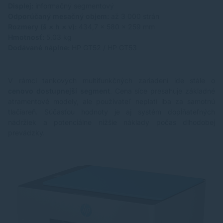
Displej:
informačný segmentový
Odporúčaný mesačný objem:
až 3 000 strán
Rozmery (š × h × v):
434,7 × 580 × 259 mm
Hmotnosť:
5,03 kg
Dodávané náplne:
HP GT52 / HP GT53
V rámci tankových multifunkčných zariadení ide stále o
cenovo dostupnejší segment
. Cena síce presahuje základné
atramentové modely, ale používateľ neplatí iba za samotnú
tlačiareň. Súčasťou hodnoty je aj systém dopĺňateľných
nádržiek a potenciálne nižšie náklady počas dlhodobej
prevádzky.