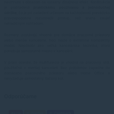
navrhnuté s dôrazom na výrazný dizajnový efekt. Konštrukcia
je podriadená
praktickému používaniu a jednoduchej
údržbe
, čo je pri zariadení určenom na každodennú prevádzku
pravdepodobne rozumnejší prístup, než snaha zaujať
netradičným vzhľadom.
Rozmery zostávajú vhodné pre domáce pracovné priestory
alebo menšie kancelárie, hoci nejde o extrémne kompaktný
model. Nepôsobí ako veľká kancelárska technika, ktorá
potrebuje samostatné miesto v kancelárii.
V praxi oceníte, že multifunkcia je vhodná na pracovný stôl,
použiteľná v menšej kancelárii. Bez problémov zapadne do
domáceho pracovného priestoru alebo Home Office a
nevyžaduje samostatný tlačový kút.
Odporúčame
Akcia
Darček
Cashback