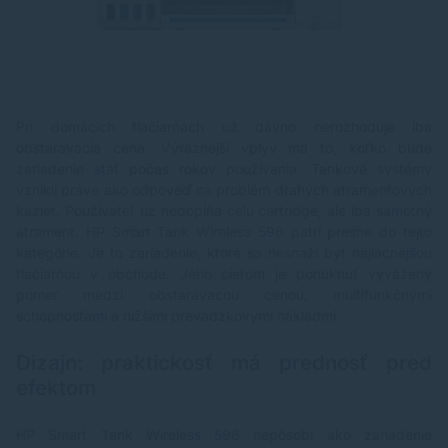
Pri domácich tlačiarňach už dávno nerozhoduje iba
obstarávacia cena. Výraznejší vplyv má to, koľko bude
zariadenie stáť počas rokov používania. Tankové systémy
vznikli práve ako odpoveď na problém drahých atramentových
kaziet. Používateľ už nedopĺňa celú cartridge, ale iba samotný
atrament. HP Smart Tank Wireless 596 patrí presne do tejto
kategórie. Je to zariadenie, ktoré sa nesnaží byť najlacnejšou
tlačiarňou v obchode. Jeho cieľom je ponúknuť vyvážený
pomer medzi obstarávacou cenou, multifunkčnými
schopnosťami a nižšími prevádzkovými nákladmi.
Dizajn: praktickosť má prednosť pred
efektom
HP Smart Tank Wireless 596 nepôsobí ako zariadenie