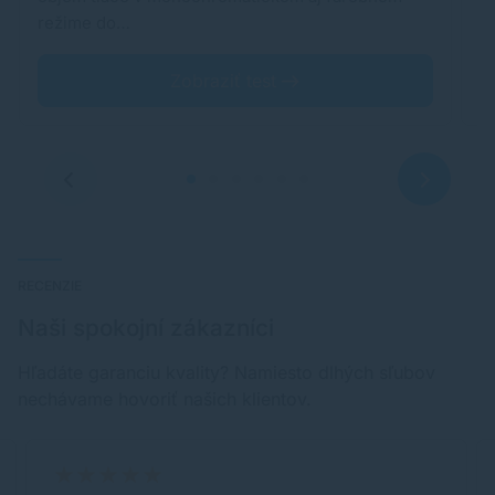
režime do…
n
Zobraziť test
RECENZIE
Naši spokojní zákazníci
Hľadáte garanciu kvality? Namiesto dlhých sľubov
nechávame hovoriť našich klientov.