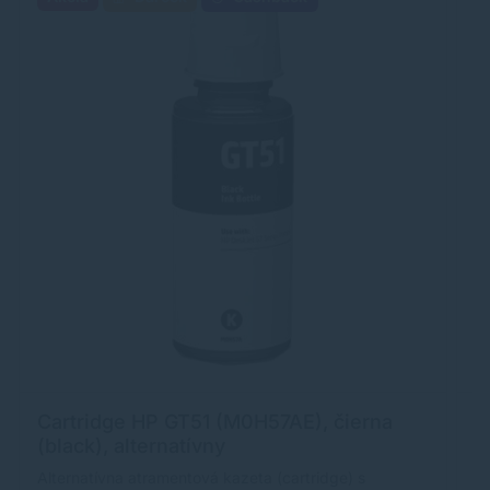
Cartridge HP GT51 (M0H57AE), čierna
C
(black), alternatívny
(
Alternatívna atramentová kazeta (cartridge) s
Al