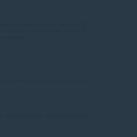
ločnosť Solana Labs, ktorú založil Anatolij
a rýchlosti a škálovateľnosti existujúcich
stu platformy.
ových platforiem. Vďaka tomu je vhodná pre
cie časovou pečiatkou, čo urýchľuje proces