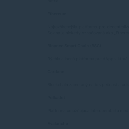
patria:
Ethereum
Najrozšírenejšia platforma pre decentrali
Solana je niekedy označovaná ako „Ethereum
Binance Smart Chain (BSC)
Rýchla a lacná platforma pre dApps, ktorá
Cardano
Blockchain zameraný na bezpečnosť a udrža
Polkadot
Platforma umožňujúca interoperabilitu medz
Avalanche