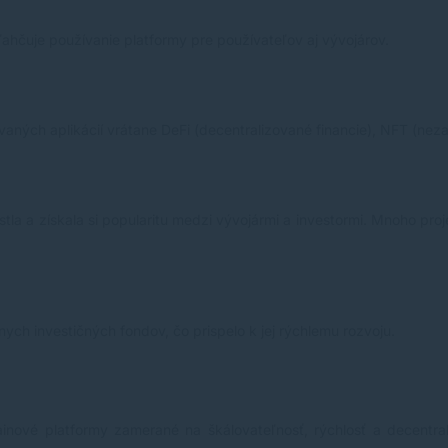
ahčuje používanie platformy pre používateľov aj vývojárov.
vaných aplikácií vrátane DeFi (decentralizované financie), NFT (neza
tla a získala si popularitu medzi vývojármi a investormi. Mnoho proj
ch investičných fondov, čo prispelo k jej rýchlemu rozvoju.
inové platformy zamerané na škálovateľnosť, rýchlosť a decentral