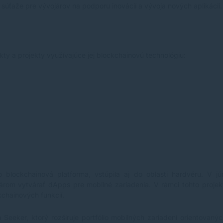
súťaže pre vývojárov na podporu inovácií a vývoja nových aplikácií.
y a projekty využívajúce jej blockchainovú technológiu:
blockchainová platforma, vstúpila aj do oblasti hardvéru. V jú
rom vytvárať dApps pre mobilné zariadenia. V rámci tohto projek
kchainových funkcií.
eeker, ktorý rozširuje portfólio mobilných zariadení orientovaný