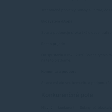
Transakčné poplatky Solany sú nízke, čo uľ
Ekosystém dApps
Solana podporuje širokú škálu decentralizo
Rast a prijatie
Od spustenia v roku 2020 Solana rýchlo rás
na tejto platforme.
Komunita a podpora
Solana má aktívnu komunitu a podporu rôzny
Konkurenčné pole
Hlavnými konkurentmi Solany sú blockcha