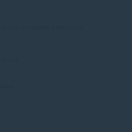
 sa snaží znížiť poplatky a zlepšiť výkon.
u Binance.
ikácie.
.