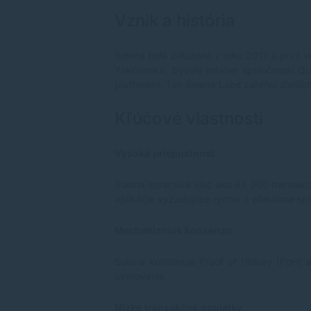
Vznik a história
Solana bola založená v roku 2017 a prvá ve
Yakovenko, bývalý inžinier spoločnosti Qu
platforiem. Tím Solana Labs zahŕňal ďalších
Kľúčové vlastnosti
Vysoká priepustnosť
Solana spracúva viac ako 65 000 transakci
aplikácie vyžadujúce rýchle a efektívne sp
Mechanizmus konsenzu
Solana kombinuje Proof of History (PoH) a
overovania.
Nízke transakčné poplatky