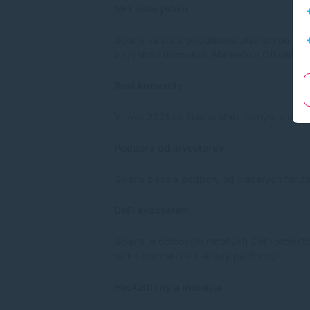
NFT ekosystém
Solana sa stala populárnou platformou pr
a rýchlosti transakcií. Memecoin Official 
Rast komunity
V roku 2021 sa Solana stala jedným z najdi
Podpora od investorov
Solana získala podporu od viacerých fondov 
DeFi ekosystém
Solana je domovom mnohých DeFi projektov 
nízke transakčné náklady platformy.
Hackathony a inovácie