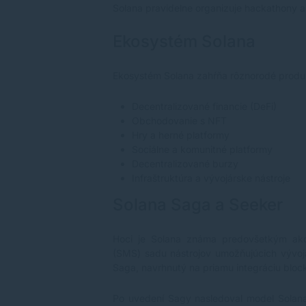
Solana pravidelne organizuje hackathony a 
Ekosystém Solana
Ekosystém Solana zahŕňa rôznorodé produkt
Decentralizované financie (DeFi)
Obchodovanie s NFT
Hry a herné platformy
Sociálne a komunitné platformy
Decentralizované burzy
Infraštruktúra a vývojárske nástroje
Solana Saga a Seeker
Hoci je Solana známa predovšetkým ako 
(SMS) sadu nástrojov umožňujúcich vývojá
Saga, navrhnutý na priamu integráciu bloc
Po uvedení Sagy nasledoval model Solana S