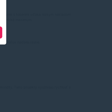
hodovanie s tokenmi vďaka nízkym nákladom
 historické maximum.
žívateľov naďalej rastie.
idity. Tieto projekty využívajú rýchlosť a