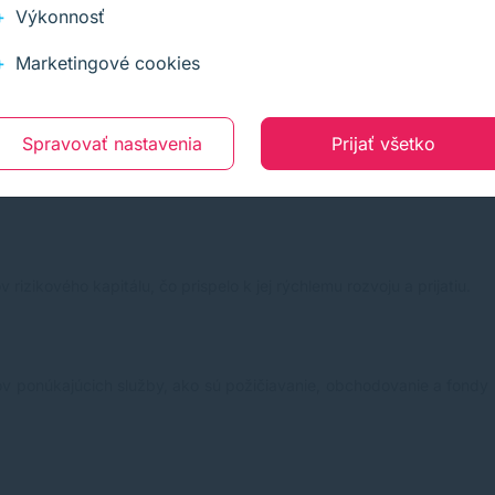
Výkonnosť
Marketingové cookies
e NFT. Mnoho projektov a umelcov ju využíva na vytváranie a obc
Trump prispel k prudkému rastu natívneho tokenu SOL, ktorý dosiahol
Spravovať nastavenia
Prijať všetko
skutovanejších blockchainových projektov. Komunita vývojárov a pou
rizikového kapitálu, čo prispelo k jej rýchlemu rozvoju a prijatiu.
ponúkajúcich služby, ako sú požičiavanie, obchodovanie a fondy likv