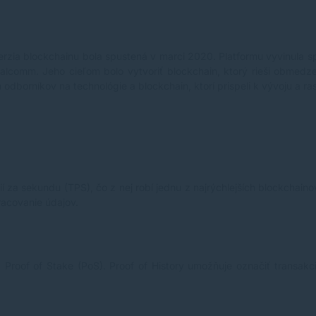
rzia blockchainu bola spustená v marci 2020. Platformu vyvinula spo
alcomm. Jeho cieľom bolo vytvoriť blockchain, ktorý rieši obmedzeni
 odborníkov na technológie a blockchain, ktorí prispeli k vývoju a ra
í za sekundu (TPS), čo z nej robí jednu z najrýchlejších blockchain
racovanie údajov.
 Proof of Stake (PoS). Proof of History umožňuje označiť transak