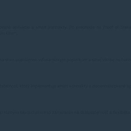
zované aplikácie a smart kontrakty. Po prechode na Proof of Stake
 killer".
 sa stala populárnou vďaka nízkym poplatkom a silnej väzbe na burz
teľnosť, ktorý implementuje smart kontrakty a decentralizované apl
i rôznymi blockchainmi so zameraním na škálovateľnosť a flexibilitu