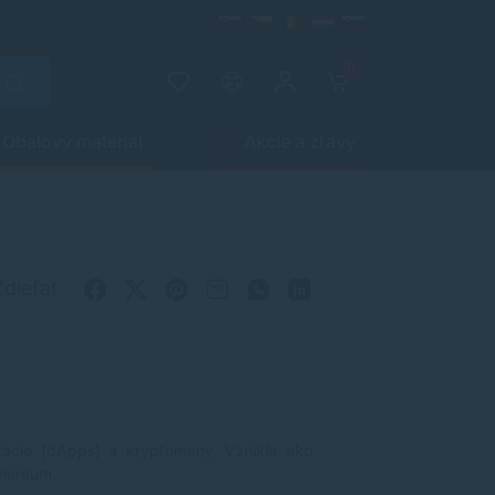
0
Obalový materiál
Akcie a zľavy
Zdieľať
ikácie (dApps) a kryptomeny. Vznikla ako
thereum.