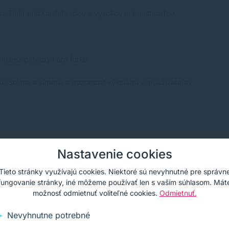
 a DeFi s nízkou latenciou a vysokou priepustnosťou.
olu bez potreby hard forku.
ko Solana a súperia o pozornosť vývojárov a používateľov.
Nastavenie cookies
ry, ktorý umožňuje časové pečiatky transakcií. To zvyšuje rýchlosť
Tieto stránky využívajú cookies. Niektoré sú nevyhnutné pre správn
fungovanie stránky, iné môžeme používať len s vaším súhlasom. Mát
možnosť odmietnuť voliteľné cookies.
Odmietnuť.
 za sekundu za nízke poplatky, čo z nej robí jednu z najrýchlejších 
Nevyhnutne potrebné