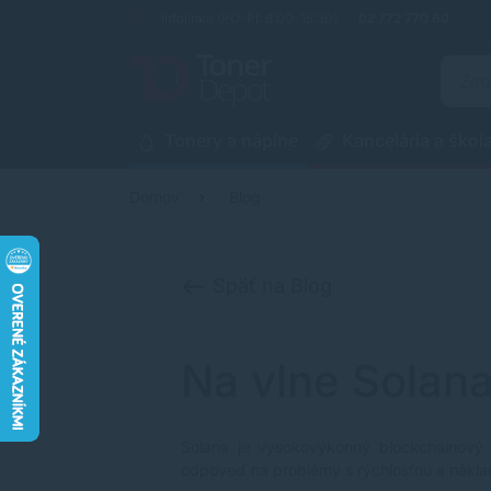
Infolinka (PO-PI: 8:00-15:30)
02 772 770 60
Tonery a náplne
Kancelária a škol
Domov
Blog
Späť na Blog
Na vlne Solan
Solana je vysokovýkonný blockchainový p
odpoveď na problémy s rýchlosťou a nákladm