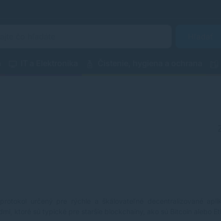
Hľadať
a
IT a Elektronika
Čistenie, hygiena a ochrana
a
rotokol určený pre rýchle a škálovateľné decentralizované apl
i, ktoré sú typické pre staršie blockchainy, ako sú Bitcoin alebo E