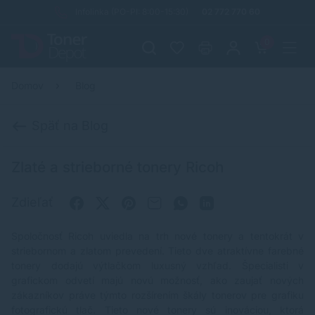
Infolinka (PO-PI: 8:00-15:30)
02 772 770 60
0
Domov
Blog
Späť na Blog
Zlaté a strieborné tonery Ricoh
Zdieľať
Spoločnosť Ricoh uviedla na trh nové tonery a tentokrát v
striebornom a zlatom prevedení. Tieto dve atraktívne farebné
tonery dodajú výtlačkom luxusný vzhľad. Špecialisti v
grafickom odvetí majú novú možnosť, ako zaujať nových
zákazníkov práve týmto rozšírením škály tonerov pre grafiku
fotografickú tlač. Tieto nové tonery sú inováciou, ktorá