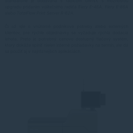
Štandardne je dodávaná s radičom GWNX s možnosťou
upgradu pridaním voliteľného radiča
F
iery E-46A, Fiery E-86A
alebo
TotalFlow Print Server R-62A.
Či už ide o vnútorné podnikové potreby alebo externých
klientov, pre rýchle objednávky sa vyžaduje rýchla dodacia
lehota. Preto je potrebný cenovo dostupný tlačový systém,
ktorý dokáže splniť nielen interné požiadavky na termín, ale dá
sa použiť aj v najrôznejších aplikáciách.