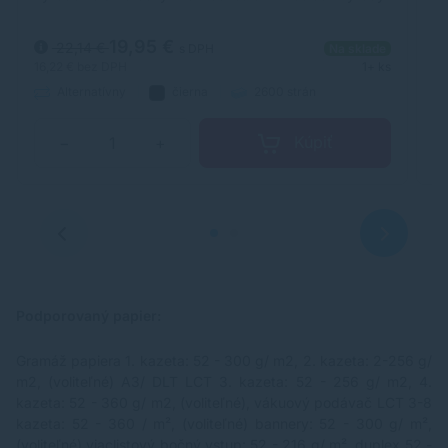
laserových tonerov. Toner je kvalitou porovnateľný s
st
originálnym laserovým tonerom.
úr
19,95 €
22,14 €
s DPH
Na sklade
16,22 €
bez DPH
1+ ks
18
Alternatívny
čierna
2600 strán
Kúpiť
−
+
Podporovaný papier:
Gramáž papiera 1. kazeta: 52 - 300 g/ m2, 2. kazeta: 2-256 g/
m2, (voliteľné) A3/ DLT LCT 3. kazeta: 52 - 256 g/ m2, 4.
kazeta: 52 - 360 g/ m2, (voliteľné), vákuový podávač LCT 3-8
kazeta: 52 - 360 / m², (voliteľné) bannery: 52 - 300 g/ m²,
(voliteľné) viaclistový bočný vstup: 52 - 216 g/ m², duplex 52 -