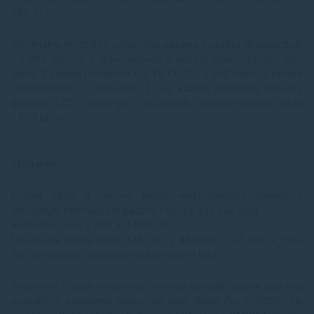
360 g/ m²
Maximálne množstvo vstupného papiera 1 kazeta (štandardná)
- 1 000 listov x 2 (tandemová), 2 kazeta (štandardná) - 500
listov, 3 kazeta (voliteľná) A3/ DLT LCT - 1 000 listov, 4 kazeta
(štandardná) - 2 000 listov, 3. - 8. kazeta (voliteľné) Vákuový
podávač LCT - každý po 2200 listoch, (voliteľný) bočný vstup
- 500 listov
Tlačiareň:
Proces tlače 4-valcový suchý elektrostatický prenos s
vnútorným prenosovým pásom. Fixačný pás bez oleja
Rozlíšenie tlače 2 400 x 4 800 dpi
Maximálna oblasť tlače 323 mm x 480 mm, 323 mm x 1520
mm (pri použití zásobníka na bannerové listy)
Strieborné a zlaté tonery boli vyvinuté pre päťfarebné digitálne
produkčné zariadenia modelovej rady
Ricoh Pro C7200X
. Tie