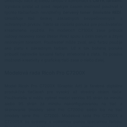
umožňujú tlačiť aj bielou farbou v kombinácií s
CMYK farbami.
Výrobca pridal už pred nejakým časom možnosť používať v
týchto tlačiarňach neviditeľný
červený toner (invisible RED)
.
Umožňuje tlač širokej základných bezpečnostných a
ochranných prvkov. Takto sa rozšírila ponuka pre používateľov
kreatívneho využitia. Pri modeloch C7100X zase pribudli
rúžový neónový toner (Neon Pink)
spolu s čírim bielym a
žltým
neónovým tonerom
. Používateľ môže zvoli, akú farbu použije
ako piatu k základným farbám. Už k tak bohatej ponuke
pribudli najnovšie luxusné farby strieborná a zlatá. To posúva
možnosti kreativity v grafickej tlači zase o niečo ďalej.
Modelová rada Ricoh Pro C7200X
Model Ricoh Pro C7200X (Graphic Art) je farebná digitálna
produkčná tlačiareň pre vysoký až stredný objem tlače.
Používatelia si môžu vybrať medzi verziou 85 strán za minútu
alebo 95 strán za minútu nakonfigurovanou na tlač a
skenovanie (modely série Pro C7200s) alebo iba na tlač
(modely série Pro C7200). Modelová rada Pro C7200X a
C7200SX sú systémy s voliteľnou piatou špeciálnou farbou.