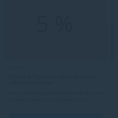
03.01.2018
14
Čo je to 5 % pokrytie strany pri tlači a
A
zaťaženie tlačiarne
Ak ste už niekedy vyberali tlačiareň, tak vás určite
S
zaujímali parametre a technológia, akou…
b
t