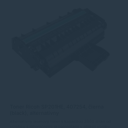
Toner Ricoh SP201HE, 407254, čierna
T
(black), alternatívny
4
Alternatívny laserový toner s kapacitou 2600 strán od
Z
výrobcu s dlhoročnými skúsenosťami v oblasti výroby
za