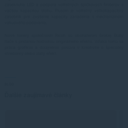
zaseknutia LED a podpora voliteľných špičkových finišerov s
väčšou kapacitou stohu. Plusom je voliteľný veľkokapacitný
zásobník pre zvýšenie kapacity zariadenia s mechanizmom
vákuového podávania.
Nové tonery spoločnosti Ricoh sú obohatením širokej škály
tlače s pridanou hodnotou originálneho efektu. Vďaka tomu sa
práca grafikov a dizajnérov posúva v kreativite o špeciálny
strieborný alebo zlatý efekt.
BLOG
Ďalšie zaujímavé články