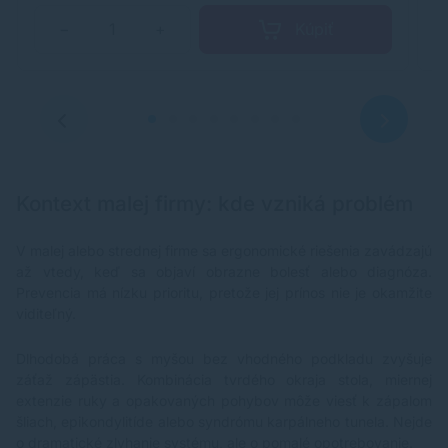
Kúpiť
−
+
Kontext malej firmy: kde vzniká problém
V malej alebo strednej firme sa ergonomické riešenia zavádzajú
až vtedy, keď sa objaví obrazne bolesť alebo diagnóza.
Prevencia má nízku prioritu, pretože jej prínos nie je okamžite
viditeľný.
Dlhodobá práca s myšou bez vhodného podkladu zvyšuje
záťaž zápästia. Kombinácia tvrdého okraja stola, miernej
extenzie ruky a opakovaných pohybov môže viesť k zápalom
šliach, epikondylitíde alebo syndrómu karpálneho tunela. Nejde
o dramatické zlyhanie systému, ale o pomalé opotrebovanie.