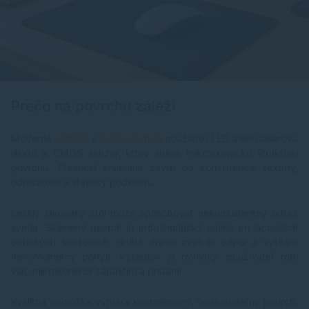
Prečo na povrchu záleží
Moderné
optické
a
laserové myši
používajú LED alebo laserovú
diódu a CMOS senzor, ktorý sníma mikroskopickú štruktúru
povrchu. Presnosť snímania závisí od konzistencie textúry,
odrazivosti a stability podkladu.
Lesklý lakovaný stôl môže spôsobovať nekonzistentný odraz
svetla. Sklenený povrch je problematický najmä pri lacnejších
optických senzoroch. Hrubé drevo zvyšuje odpor a vytvára
nerovnomerný pohyb. Výsledok je rovnaký: používateľ robí
viac mikrokorekcií zápästím a prstami.
Kvalitná podložka vytvára kontrolovaný, opakovateľný povrch.