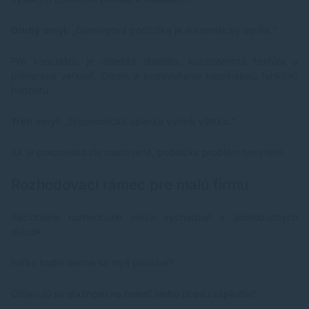
Druhý omyl:
„Gamingová podložka je automaticky lepšia.“
Pre kanceláriu je dôležitá stabilita, konzistentná textúra a
primeraná veľkosť. Dizajn a podsvietenie neprinášajú funkčnú
hodnotu.
Tretí omyl:
„Ergonomická opierka vyrieši všetko.“
Ak je pracovisko zle nastavené, podložka problém nevyrieši.
Rozhodovací rámec pre malú firmu
Racionálne rozhodnutie môže vychádzať z jednoduchých
otázok:
Koľko hodín denne sa myš používa?
Objavujú sa sťažnosti na bolesť alebo únavu zápästia?