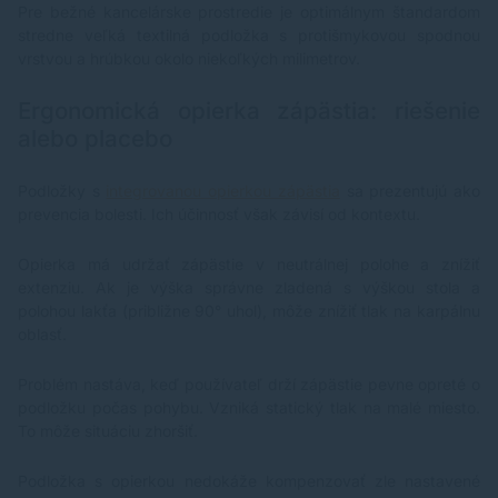
Pre bežné kancelárske prostredie je optimálnym štandardom
stredne veľká textilná podložka s protišmykovou spodnou
vrstvou a hrúbkou okolo niekoľkých milimetrov.
Ergonomická opierka zápästia: riešenie
alebo placebo
Podložky s
integrovanou opierkou zápästia
sa prezentujú ako
prevencia bolesti. Ich účinnosť však závisí od kontextu.
Opierka má udržať zápästie v neutrálnej polohe a znížiť
extenziu. Ak je výška správne zladená s výškou stola a
polohou lakťa (približne 90° uhol), môže znížiť tlak na karpálnu
oblasť.
Problém nastáva, keď používateľ drží zápästie pevne opreté o
podložku počas pohybu. Vzniká statický tlak na malé miesto.
To môže situáciu zhoršiť.
Podložka s opierkou nedokáže kompenzovať zle nastavené