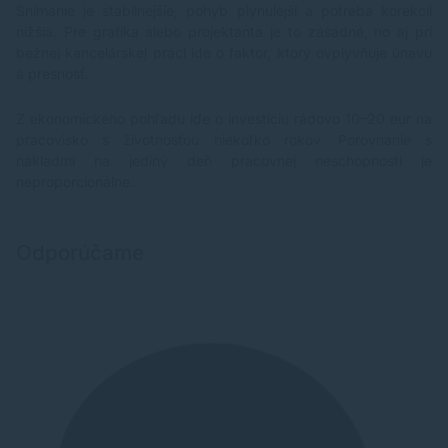
Snímanie je stabilnejšie, pohyb plynulejší a potreba korekcií
nižšia. Pre grafika alebo projektanta je to zásadné, no aj pri
bežnej kancelárskej práci ide o faktor, ktorý ovplyvňuje únavu
a presnosť.
Z ekonomického pohľadu ide o investíciu rádovo 10–20 eur na
pracovisko s životnosťou niekoľko rokov. Porovnanie s
nákladmi na jediný deň pracovnej neschopnosti je
neproporcionálne.
Odporúčame