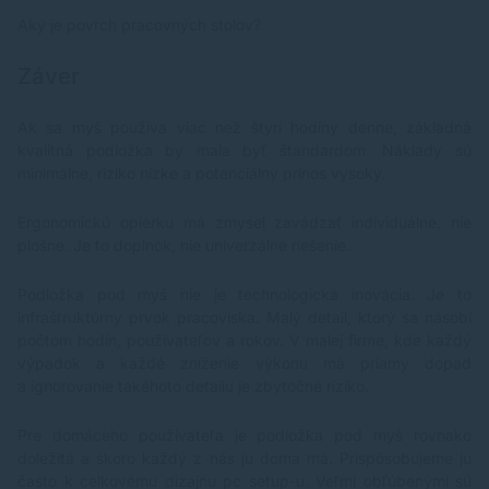
Aký je povrch pracovných stolov?
Záver
Ak sa myš používa viac než štyri hodiny denne, základná
kvalitná podložka by mala byť štandardom. Náklady sú
minimálne, riziko nízke a potenciálny prínos vysoký.
Ergonomickú opierku má zmysel zavádzať individuálne, nie
plošne. Je to doplnok, nie univerzálne riešenie.
Podložka pod myš nie je technologická inovácia. Je to
infraštruktúrny prvok pracoviska. Malý detail, ktorý sa násobí
počtom hodín, používateľov a rokov. V malej firme, kde každý
výpadok a každé zníženie výkonu má priamy dopad
a ignorovanie takéhoto detailu je zbytočné riziko.
Pre domáceho používateľa je podložka pod myš rovnako
doležitá a skoro každý z nás ju doma má. Prispôsobujeme ju
často k celkovému dizajnu pc setup-u. Veľmi obľúbenými sú