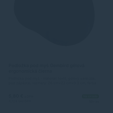
Podložka pod myš Gembird gélová
P
ergonomická čierna
Podložka pod myš - materiál: textil, gélový vankúšik,
Po
pod zápästie, rozmery: 26 cm×22 cm×0.3 cm, farba
ko
čierna.
do
fa
5,80 €
3
Na sklade
s DPH
4,72 €
bez DPH
2,
50+ ks