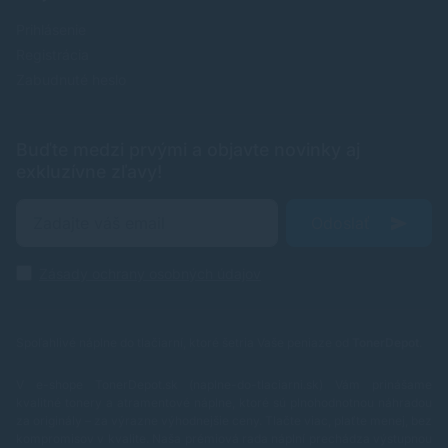
Prihlásenie
Registrácia
Zabudnuté heslo
Buďte medzi prvými a objavte novinky aj
exkluzívne zľavy!
Odoslať
Zásady ochrany osobných údajov
Spoľahlivé náplne do tlačiarní, ktoré šetria Vaše peniaze od
TonerDepot
.
V e-shope TonerDepot.sk (naplne-do-tlaciarni.sk) Vám prinášame
kvalitné tonery a atramentové náplne, ktoré sú plnohodnotnou náhradou
za originály – za výrazne výhodnejšie ceny. Tlačte viac, plaťte menej, bez
kompromisov v kvalite.
Naša prémiová rada náplní prechádza výstupnou