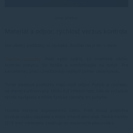
zdroj: pixabay
Materiál a odpor: rýchlosť verzus kontrola
Nie všetky podložky sú rovnaké. Rozdiel nie je len v cene.
Textilné podložky
majú vyšší odpor, čo znamená väčšiu
kontrolu pohybu. Sú tichšie a komfortnejšie na dotyk. Pre
kancelársku prácu predstavujú najlepší pomer cena/výkon.
Tvrdé plastové podložky majú nižší odpor. Pohyb je rýchlejší,
no menej kontrolovaný. Môžu byť vhodné tam, kde sa vyžaduje
rýchla navigácia a nižšia fyzická námaha pri pohybe.
Hrúbka zohráva ergonomickú úlohu. Príliš hrubá podložka
zvyšuje výšku zápästia a môže zmeniť jeho uhol. Tenké modely
(2–3 mm) minimálne zasahujú do nastavenia pracoviska.