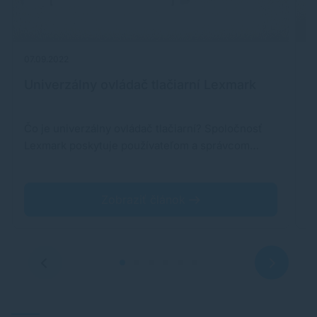
07.09.2022
03
Univerzálny ovládač tlačiarní Lexmark
P
Čo je univerzálny ovládač tlačiarní? Spoločnosť
Or
Lexmark poskytuje používateľom a správcom…
s
Zobraziť článok