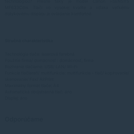
technológiou? Presne taký je model Canon i-SENSYS
MF633Cdw. Tlačí vo vysokej kvalite a vďaka veľkému
dotykovému displeju je ovládanie komfortné.
Stručná charakteristika
Technológia tlače: laserová farebná
Použitie firma/ domácnosť : domácnosť, firma
Rozhranie tlačiarne: USB/ LAN/ Wi-Fi
Funkcie tlačiareň/ multifunkcia: multifunkcia - tlač/ kopírovanie/
skenovanie/ Fax/ AirPrint
Maximálny formát tlače: A4
Automatická obojstranná tlač: áno
Displej: áno
Odporúčame