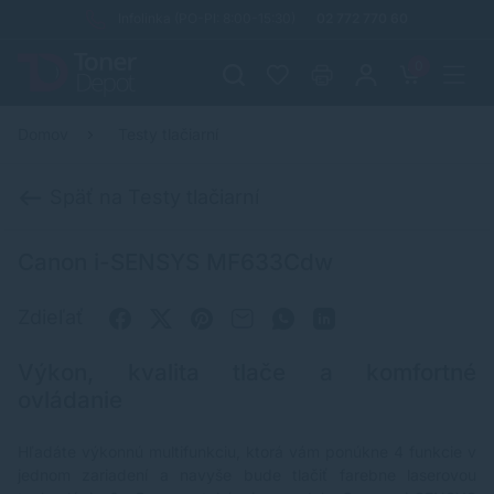
Infolinka (PO-PI: 8:00-15:30)
02 772 770 60
0
Domov
Testy tlačiarní
Späť na Testy tlačiarní
Canon i-SENSYS MF633Cdw
Zdieľať
Výkon, kvalita tlače a komfortné
ovládanie
Hľadáte výkonnú multifunkciu, ktorá vám ponúkne 4 funkcie v
jednom zariadení a navyše bude tlačiť farebne laserovou