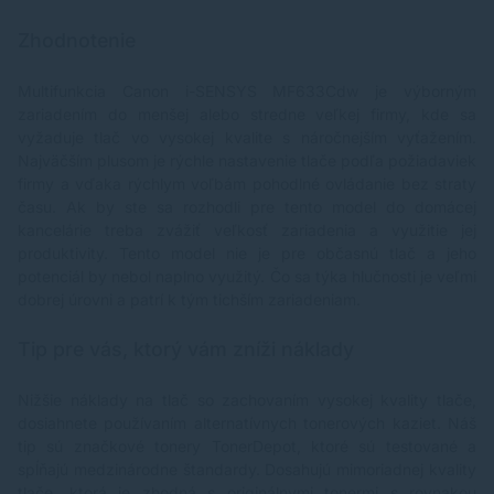
Zhodnotenie
Multifunkcia Canon i-SENSYS MF633Cdw je výborným
zariadením do menšej alebo stredne veľkej firmy, kde sa
vyžaduje tlač vo vysokej kvalite s náročnejším vyťažením.
Najväčším plusom je rýchle nastavenie tlače podľa požiadaviek
firmy a vďaka rýchlym voľbám pohodlné ovládanie bez straty
času. Ak by ste sa rozhodli pre tento model do domácej
kancelárie treba zvážiť veľkosť zariadenia a využitie jej
produktivity. Tento model nie je pre občasnú tlač a jeho
potenciál by nebol naplno využitý. Čo sa týka hlučnosti je veľmi
dobrej úrovni a patrí k tým tichším zariadeniam.
Tip pre vás, ktorý vám zníži náklady
Nižšie náklady na tlač so zachovaním vysokej kvality tlače,
dosiahnete používaním alternatívnych tonerových kaziet. Náš
tip sú značkové tonery
TonerDepot
, ktoré sú testované a
spĺňajú medzinárodne štandardy. Dosahujú mimoriadnej kvality
tlače, ktorá je zhodná s originálnymi tonermi s rovnakou