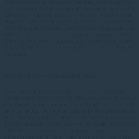
možnosť nastavenia užívateľské rozhranie podľa potreby tak,
aby sa užívateľ dostal, čo najrýchlejšie k najviac používaným
funkciám. Nechýba možnosť až 281 rýchlych volieb,
skupinové voľby a trvalé zálohovanie pamäte Faxu. Konektivita
tohto zariadenia je bohatá. Okrem klasického prepojenia USB
káblom , obsahuje aj možnosť pripojenia pomocou ethernet
kábla do LAN siete a podporu pre bezdrôtové pripojenie.
Vďaka Wi-Fi sú možnosti rozšírené aj o tlač z mobilného
zariadenia.
Rýchlosť a vysoká kvalita tlače
Tento model tlačí vo vysokej kvalite laserovou technológiou v
rozlíšení tlače 1 200 x 1 200 Dpi. Za minútu vytlačí 18 strán v
čiernobielom alebo farebnom režime. Obojstranne vytlačí 11
strán za minútu. Prvý výtlačok spravuje pri čiernobielej tlači za
10,9 sekúnd a farebne približne za 12 sekúnd. Integrovaným
plochým skenerom môžete skenovať do emailu, do súborov
PDF, TIFF, JPG a nechýba ani skenovanie priamo na USB kľúč.
Pomocou nástroja MF Scan Utility alebo Canon Print môžete