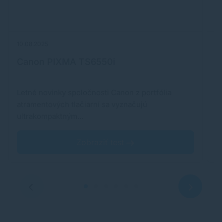
10.08.2025
31
Canon PIXMA TS6550i
X
Letné novinky spoločnosti Canon z portfólia
F
atramentových tlačiarní sa vyznačujú
s
ultrakompaktným…
a
Zobraziť test