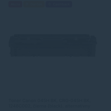
Akcia
Darček
Cashback
Toner Canon 045H BK, CRG-045H BK,
T
1246C002, čierna (black), alternatívny
1