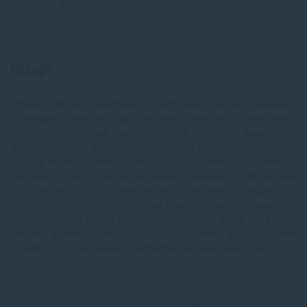
Hmotnosť: 6 kg
Dizajn
Moderný dizajn v kombinácii dvoch farieb pridáva zariadeniu
na elegancii. Veľkosťou sa multifunkcia hodí skôr do kancelárie,
ale aj v domácnosti pre ňu nájdete miesto a elegantným
dizajnom oživí aj domácu pracovňu. Pre jej robustnejší vzhľad
jej však budete musieť vyčleniť trochu viac miesta. Ovládanie je
pohodlné vďaka veľkému dotykovému displeju s uhlopriečkou
12,7 cm, ktorý je na čelnej strane s možnosťou sklopenia v
určitom uhle. Veľmi dobrá prístup je aj k vstupnému zásobníku
papiera vpredu dole a k hostiteľskému USB, ktoré je na ľavej
prednej strane. Celkový dizajn je príjemný a usporiadanie
praktické, čo prispieva ku komfortnej obsluhe zariadenia.