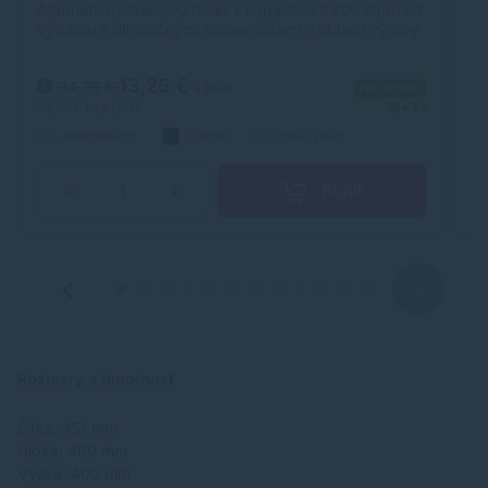
Alternatívny laserový toner s kapacitou 2800 strán od
Al
výrobcu s dlhoročnými skúsenosťami v oblasti výroby
vý
laserových tonerov. Toner je kvalitou porovnateľný s
la
originálnym laserovým tonerom.
or
13,25 €
14,76 €
s DPH
Na sklade
10,77 €
bez DPH
10+ ks
10
Alternatívny
čierna
2800 strán
Kúpiť
−
+
Rozmery a hmotnosť
Šírka: 451 mm
Hĺbka: 460 mm
Výška: 400 mm