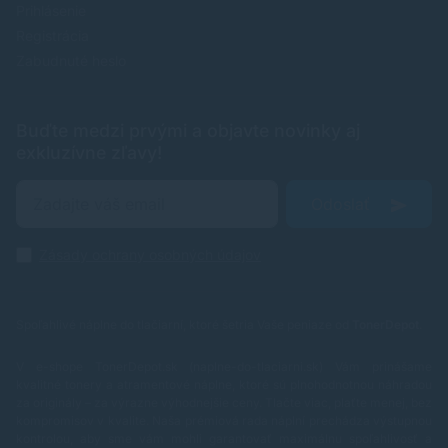
Prihlásenie
Registrácia
Zabudnuté heslo
Buďte medzi prvými a objavte novinky aj
exkluzívne zľavy!
Odoslať
Zásady ochrany osobných údajov
Spoľahlivé náplne do tlačiarní, ktoré šetria Vaše peniaze od
TonerDepot
.
V e-shope TonerDepot.sk (naplne-do-tlaciarni.sk) Vám prinášame
kvalitné tonery a atramentové náplne, ktoré sú plnohodnotnou náhradou
za originály – za výrazne výhodnejšie ceny. Tlačte viac, plaťte menej, bez
kompromisov v kvalite.
Naša prémiová rada náplní prechádza výstupnou
kontrolou, aby sme vám mohli garantovať maximálnu spoľahlivosť a