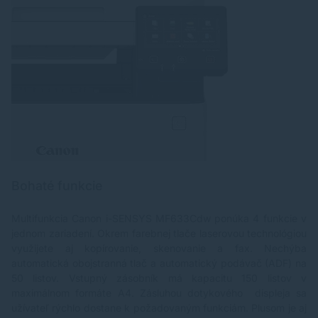
Bohaté funkcie
Multifunkcia Canon i-SENSYS MF633Cdw ponúka 4 funkcie v
jednom zariadení. Okrem farebnej tlače laserovou technológiou
využijete aj kopírovanie, skenovanie a fax. Nechýba
automatická obojstranná tlač a automatický podávač (ADF) na
50 listov. Vstupný zásobník má kapacitu 150 listov v
maximálnom formáte A4. Zásluhou dotykového displeja sa
užívateľ rýchlo dostane k požadovaným funkciám. Plusom je aj