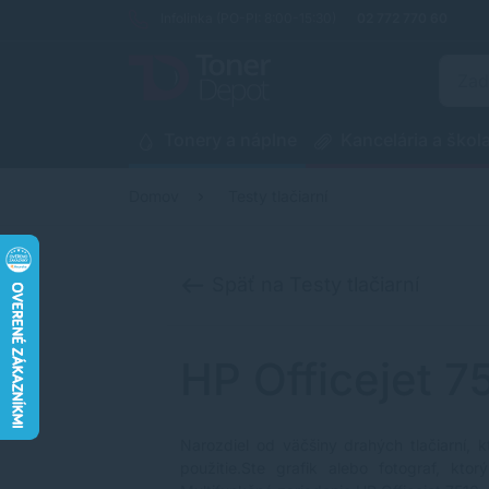
Infolinka (PO-PI: 8:00-15:30)
02 772 770 60
Tonery a náplne
Kancelária a škol
Domov
Testy tlačiarní
Späť na Testy tlačiarní
HP Officejet 7
Narozdiel od väčšiny drahých tlačiarní, 
použitie.Ste grafik alebo fotograf, kto