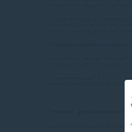
pomalšia. Plagát formátu A3 s obsahom text
Tlačiareň HP Officejet 7510 je veľmi ekono
teda môžete postupne každú farbu zvlášť,
týchto náhradných atramentových náplní je t
Praktické bezdrôtové pripojenie
Toto zariadenie podporuje káblové aj be
Apple AirPrint. Tlačiť tak môžete priamo z
S mobilnou aplikáciou HP All-in-One Prin
umožnená prostredníctvom USB portu.
Objemné, ale používateľsky pr
Veľkosťou sa toto zariadenie radí k tým 