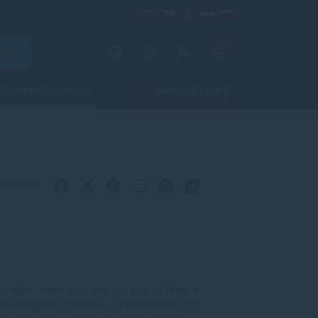
0
Obalový materiál
Akcie a zľavy
Zdieľať
lacnejším variantom pre domáce aj firemné
rketingové materiály, (plagáty,brožúry)?