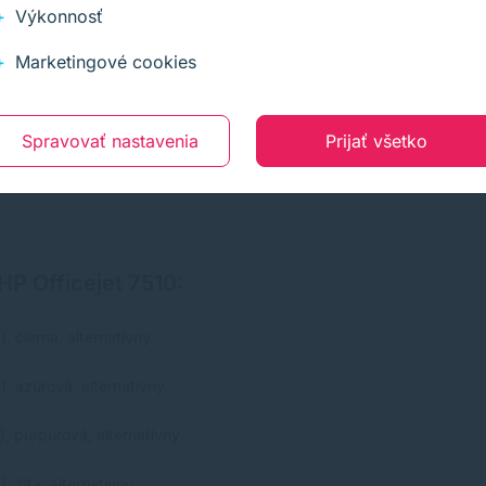
re formáty od pohľadnice po formát A3. Výstupný zásobník má objem 7
Výkonnosť
Marketingové cookies
Spravovať nastavenia
Prijať všetko
ernatívne atramentové náplne pre tlačiareň hp. Vyberte si atramen
HP Officejet 7510:
čierna, alternatívny
 azúrová, alternatívny
 purpurová, alternatívny
žltá, alternatívny