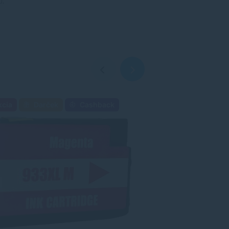
u.
kcia
Darček
Cashback
Akcia
Darč