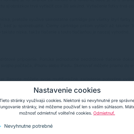
u aj obrázkov trvá vytlačiť cca 30 sekúnd. Vytlačenie fotky trvá cc
mická, pretože využíva samostatné cartridge pre všetky štyri farby (
 keď ju spotrebujete. Čierny cartridge pritom vytlačí až takmer 
akisto nízka, takže tlačenie s touto tlačiarňou je naozaj výhodné.
zdrôtové pripojenie. Ponúka jednoduché bezdrôtové tlačenie dokum
o svojho počítača, iPhonu alebo iPadu. Skenovať môžete priamo do e-
ter Remote môžete svoje multifunkčné zariadenie pohodlne ovláda
Nastavenie cookies
Tieto stránky využívajú cookies. Niektoré sú nevyhnutné pre správn
fungovanie stránky, iné môžeme používať len s vaším súhlasom. Mát
ijateľné zariadenie
možnosť odmietnuť voliteľné cookies.
Odmietnuť.
Nevyhnutne potrebné
objemnejším. Rozmery tlačiarne sú 613 x 483 x 366 mm a váha 13 