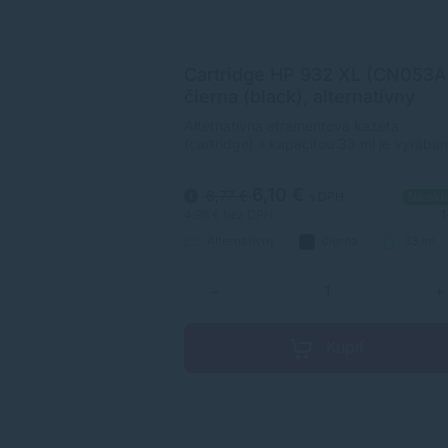
+ 933,
Cartridge HP 932 XL (CN053A
-pack,
čierna (black), alternatívny
kazeta (cartridge)
Alternatívna atramentová kazeta
30 strán od
(cartridge) s kapacitou 33 ml je vyrába
podľa ISO noriem, čím je zabezpečená
úplna kompatibilita s tlačiarňami HP.
6,10 €
6,77 €
 DPH
Na sklade
s DPH
Na skl
5+ ks
4,96 €
bez DPH
1
k
400 + 3 x 330
Alternatívny
čierna
33 ml
strán
+
−
+
piť
Kúpiť