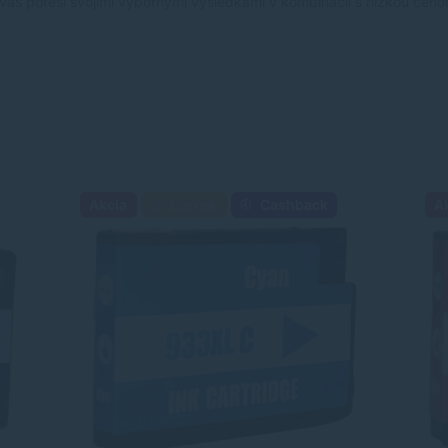
 vás poteší svojimi výbornými výsledkami v kombinácii s nízkou ceno
Akcia
Darček
Cashback
A