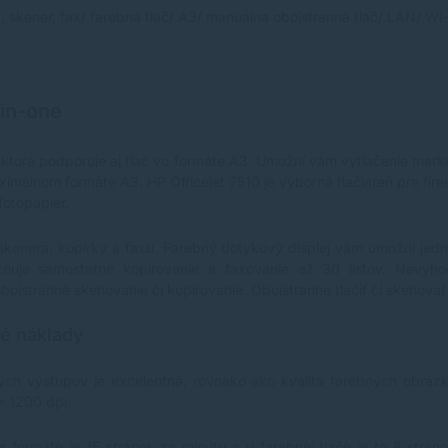
a, skener, fax/ farebná tlač/ A3/ manuálna obojstranná tlač
/ LAN/ W
i
-in-one
eň, ktorá podporuje aj tlač vo formáte A3. Umožní vám vytlačenie ma
málnom formáte A3. HP Officejet 7510 je výborná tlačiareň pre fire
fotopapier.
e, skenera, kopírky a faxu. Farebný dotykový displej vám umožní jed
je samostatné kopírovanie a faxovanie až 30 listov. Nevýhod
obojstranné skenovanie či kopírovanie. Obojstranne tlačiť či skenov
né náklady
vých výstupov je excelentná, rovnako ako kvalita farebných obrázkov
x 1200 dpi.
m formáte je 15 stránok za minútu a u farebnej tlače je to 8 strán