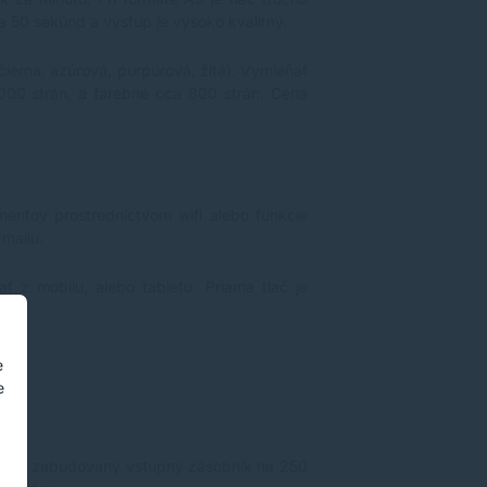
a 50 sekúnd a výstup je vysoko kvalitný.
čierna, azúrová, purpurová, žltá). Vymieňať
1000 strán, a farebné cca 800 strán. Cena
entov prostredníctvom wifi alebo funkcie
mailu.
ť z mobilu, alebo tabletu. Priama tlač je
e
e
kg. Má zabudovaný vstupný zásobník na 250