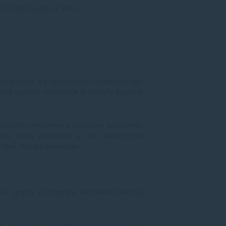
-Fi
/ USB/ Apple Air Print
rketingových a propagačných materiálov bez
mné využitie. Podporuje aj formáty papiera:
noduché nastavenie a ovládanie zariadenia.
ou tohto zariadenia je, že nepodporuje
ať však môžete manuálne.
, grafov a fotografii. Rozlíšenie farebnej
ok za minútu. Pri formáte A3 je tlač trochu