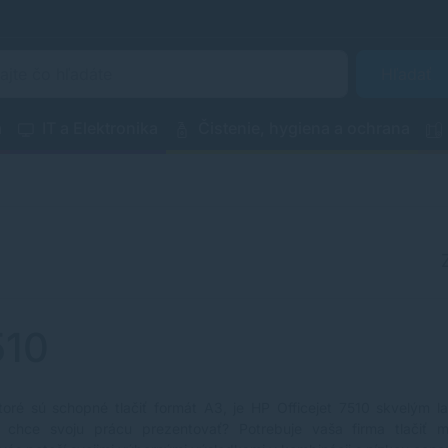
Hľadať
a
IT a Elektronika
Čistenie, hygiena a ochrana
510
ktoré sú schopné tlačiť formát A3, je HP Officejet 7510 skvelým 
rý chce svoju prácu prezentovať? Potrebuje vaša firma tlačiť ma