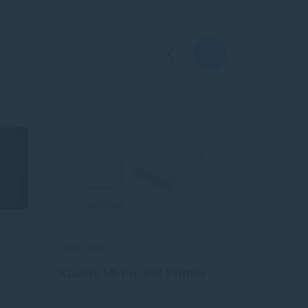
22.08.2020
12.07.2025
Xiaomi Mi Pocket Printer
Lexmark