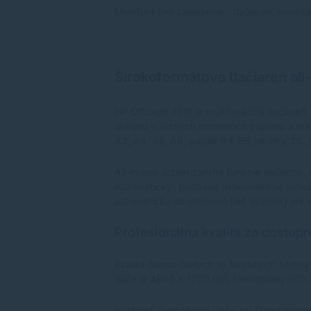
Multifunkčné zariadenie - tlačiareň, kopírk
Širokoformátová tlačiareň all
HP Officejet 7510 je multifunkčná tlačiar
okrajov v rôznych rozmeroch papiera a maxi
A3, A4, A5, A6, papier B4, B5, obálky, DL, 
All-in-one dizajn zahŕňa funkcie tlačiarn
Automatický podávač dokumentov umožňu
automatickú obojstrannú tlač (duplex) ani 
Profesionálna kvalita za dostup
Kvalita čierno-bielych aj farebných texto
tlače je 4800 x 1200 dpi, čiernobielej 600 
Rýchlosť čiernobielej tlače pri štandardno