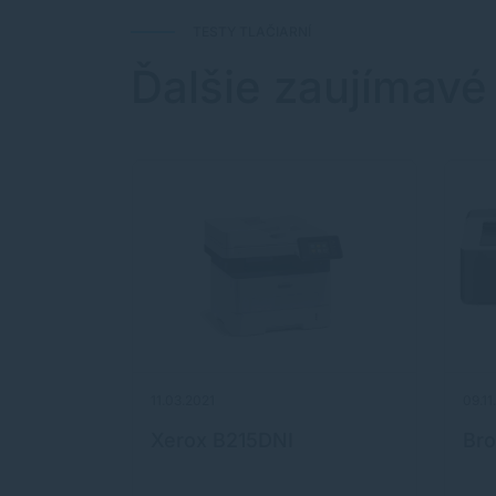
TESTY TLAČIARNÍ
Ďalšie zaujímavé
11.03.2021
09.11
unkčnej
Xerox B215DNI
Bro
ng