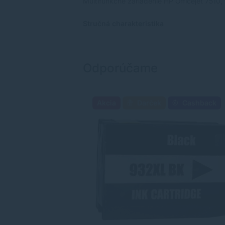
Multifunkčné zariadenie HP Officejet 7510,
Stručná charakteristika
Odporúčame
Akcia
Darček
Cashback