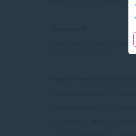
listov papiera, ktorý je prispôsobiteľný p
Atrament HP
V našom e-shope nájdete originálne aj alt
tlačiarní pre vašu HP tlačiareň.
Náplne, vhodné pre tlačiareň 
Atramentová kazeta HP 932 XL (CN053AE), 
Atramentová kazeta HP 933 XL (CN054AE),
Atramentová kazeta HP 933 XL (CN055AE),
Atramentová kazeta HP 933 XL (CN056AE), 