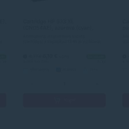
E),
Cartridge HP 933 XL
Ca
(CN054AE), azúrová (cyan),
pu
alternatívny
al
Alternatívna atramentová kazeta
Alt
ná
(cartridge) s kapacitou 13 ml je vyrábaná
(ca
podľa ISO noriem, čím je zabezpečená
pod
úplna kompatibilita s tlačiarňami HP.
úpl
6,10 €
6,77 €
ade
s DPH
Na sklade
+ ks
4,96 €
bez DPH
1+ ks
4,9
Alternatívny
azúrová
13 ml
−
+
Kúpiť