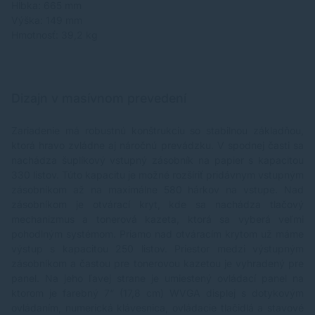
Hĺbka: 665 mm
Výška: 149 mm
Hmotnosť: 39,2 kg
Dizajn v masívnom prevedení
Zariadenie má robustnú konštrukciu so stabilnou základňou,
ktorá hravo zvládne aj náročnú prevádzku. V spodnej časti sa
nachádza šuplíkový vstupný zásobník na papier s kapacitou
330 listov. Túto kapacitu je možné rozšíriť pridávnym vstupným
zásobníkom až na maximálne 580 hárkov na vstupe. Nad
zásobníkom je otvárací kryt, kde sa nachádza tlačový
mechanizmus a tonerová kazeta, ktorá sa vyberá veľmi
pohodlným systémom. Priamo nad otváracím krytom už máme
výstup s kapacitou 250 listov. Priestor medzi výstupným
zásobníkom a častou pre tonerovou kazetou je vyhradený pre
panel. Na jeho ľavej strane je umiestený ovládací panel na
ktorom je farebný 7“ (17,8 cm) WVGA displej s dotykovým
ovládaním, numerická klávesnica, ovládacie tlačidlá a stavové