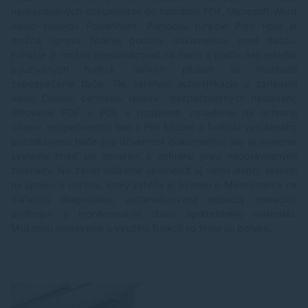
naskenovaných dokumentov do formátov PDF, Microsoft Word
alebo súborov PowerPoint. Pomocou funkcie Print Hold je
možná úprava finálnej podoby dokumentov pred tlačou.
Funkcie je možné personalizovať na mieru a podľa najčastejšie
používaných funkcií. Veľkým plusom sú možnosti
zabezpečenia tlače. Tie zahŕňajú autentifikáciu v zariadení
alebo Cloude, centrálnu správu bezpečnostných nastavení,
šifrovanie PDF a PDF s podpisom zariadenia na ochranu
údajov, bezpečnostnú tlač s PIN kódom a funkciu vynúteného
pozastavenia tlače pre dôvernosť dokumentov, ale aj overenie
systému hneď po spustení a ochranu pred neoprávnenými
zmenami. Na záver môžeme spomenúť aj veľmi dobrý systém
na správu a údržbu, ktorý zahŕňa aj Systém e-Maintenance na
diaľkovú diagnostiku, automatizované odpočty meracích
prístrojov a monitorovanie stavu spotrebného materiálu.
Možnosti nastavenia a využitia funkcií vo firme sú bohaté.