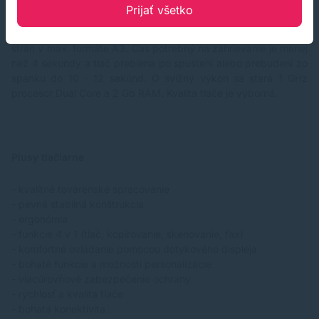
Model Canon imageRUNNER 2425/2425I tlačí laserovou
Prijať všetko
technológiou v monochromatickom režime v rozlíšení tlače 600
x 600 Dpi. Za minútu vytlačí 25 strán vo formáte A4 alebo 12
strán v max. formáte A3. Čas potrebný na zahrievanie je menej
než 4 sekundy a tlač prebieha po spustení alebo prebudení zo
spánku do 10 - 12 sekúnd. O svižný výkon sa stará 1 GHz
procesor Dual Core a 2 Gb RAM. Kvalita tlače je výborná.
Plusy tlačiarne
- kvalitné továrenské spracovanie
- pevná stabilná konštrukcia
- ergonómia
- funkcie 4 v 1 (tlač, kopírovanie, skenovanie, fax)
- komfortné ovládanie pomocou dotykového displeja
- bohaté funkcie a možnosti personalizácie
- viacúrovňové zabezpečenie ochrany
- rýchlosť a kvalita tlače
- bohatá konektivita