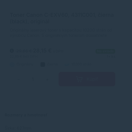
Toner Canon C-EXV60, 4311C001, čierna
T
(black), originál
(
Originálny laserový toner s kapacitou 10200 strán od
Or
výrobcu Canon. S originálnym tonerom dosiahnete
vý
vždy kvalitný výtlačok.
vž
28,15 €
29,66 €
s DPH
Na sklade
22,89 €
bez DPH
1+ ks
22
Originálny
čierna
10200 strán
Kúpiť
−
+
Rozmery a hmotnosť
Šírka: 627mm