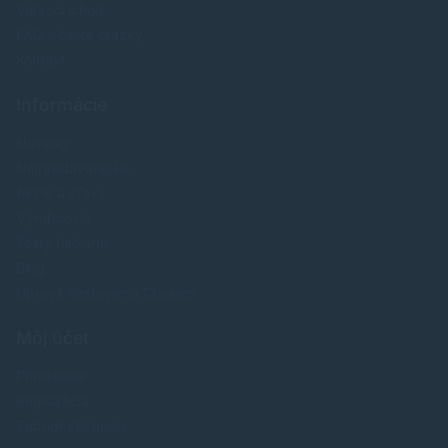
Veľkoobchod
FAQ - časté otázky
Kontakt
Informácie
Novinky
Najpredavánejšie
Akcie a zľavy
Výrobcovia
Testy tlačiarní
Blog
Upraviť nastavenia Cookies
Môj účet
Prihlásenie
Registrácia
Zabudnuté heslo