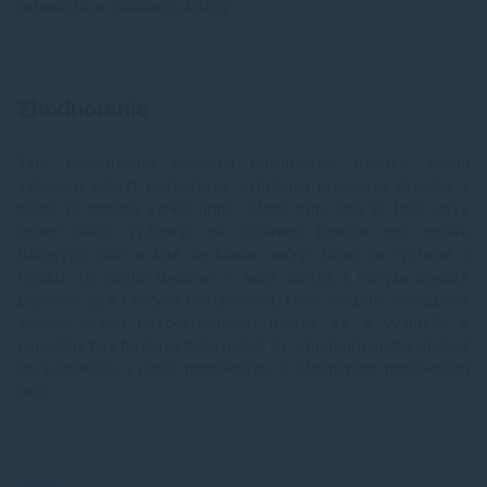
jednouchá a zvládne ju každý.
Zhodnotenie
Táto konštrukčne robustná multifunkcia dokáže svojim
výkonom pokryť požiadavky vyťaženej pracovnej skupiny v
malej až stredne veľkej firme. Všade tam, kde sa tlačí veľký
objem tlače, vyžadujú sa rozšírené funkcie pre správu
tlačových úloh a kde sa kladie veľký doraz na rýchlosť a
kvalitu. To všetko tlačiareň v sebe zahŕňa a navyše dokáže
pracovať aj s citlivými dokumentmi, ktoré môžete zabezpečiť
širokou škálou bezpečnostných funkcií. Ak si vystačíte v
kancelárii bez farebnej tlače mohol by vám tento model doniesť
do kancelárie vysokú produktivitu a efektívnosť pracovných
úloh.