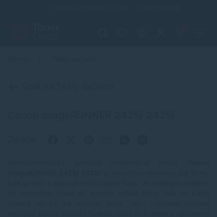
Infolinka (PO-PI: 8:00-15:30)
02 772 770 60
0
Domov
Testy tlačiarní
Späť na Testy tlačiarní
Canon imageRUNNER 2425/ 2425I
Zdieľať
Monochromatická laserová multifunkcia model
Canon
imageRUNNER 2425/ 2425I
je robustnou novinkou pre firmu,
kde sa tlačí a skenuje veľký objem tlače. Je ideálnym riešením
do kancelárie malej až stredne veľkej firmy, kde sa kladú
vysoké nároky na tlačové úlohy. Tejto výkonnej tlačiarni
nechýba žiadna dôležitá funkcia. Dokáže kvalitne a spoľahlivo