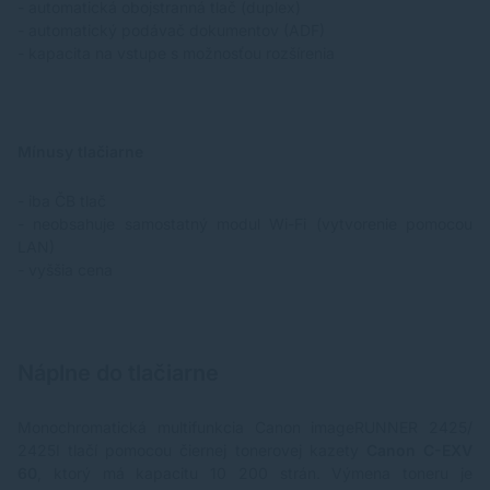
- automatická obojstranná tlač (duplex)
- automatický podávač dokumentov (ADF)
- kapacita na vstupe s možnosťou rozšírenia
Mínusy tlačiarne
- iba ČB tlač
- neobsahuje samostatný modul Wi-Fi (vytvorenie pomocou
LAN)
- vyššia cena
Náplne do tlačiarne
Monochromatická multifunkcia Canon imageRUNNER 2425/
2425I tlačí pomocou čiernej tonerovej kazety
Canon C-EXV
60
, ktorý má kapacitu 10 200 strán. Výmena toneru je