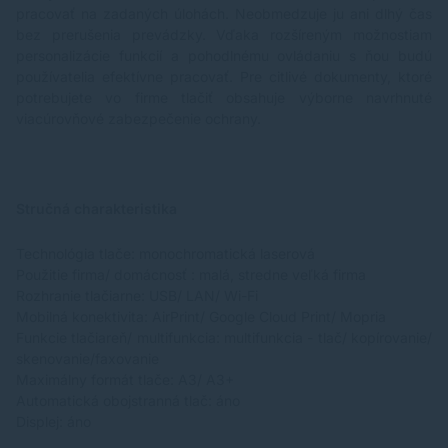
pracovať na zadaných úlohách. Neobmedzuje ju ani dlhý čas
bez prerušenia prevádzky. Vďaka rozšíreným možnostiam
personalizácie funkcií a pohodlnému ovládaniu s ňou budú
používatelia efektívne pracovať. Pre citlivé dokumenty, ktoré
potrebujete vo firme tlačiť obsahuje výborne navrhnuté
viacúrovňové zabezpečenie ochrany.
Stručná charakteristika
Technológia tlače: monochromatická laserová
Použitie firma/ domácnosť : malá, stredne veľká firma
Rozhranie tlačiarne: USB/ LAN/ Wi-Fi
Mobilná konektivita: AirPrint/ Google Cloud Print/ Mopria
Funkcie tlačiareň/ multifunkcia: multifunkcia - tlač/ kopírovanie/
skenovanie/faxovanie
Maximálny formát tlače: A3/ A3+
Automatická obojstranná tlač: áno
Displej: áno