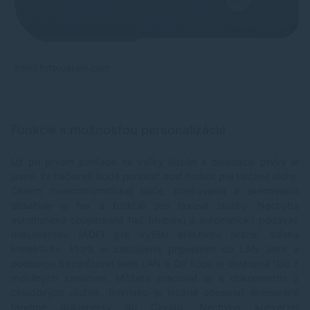
zdroj foto:canon.com
Funkcie s možnosťou personalizácie
Už pri prvom pohľade na veľký displej a ovládacie prvky je
jasné, že tlačiareň bude ponúkať dosť funkcií pre tlačové úlohy.
Okrem monochromatickej tlače, kopírovania a skenovania
obsahuje aj fax a funkcie pre faxové služby. Nechýba
automatická obojstranná tlač (duplex) a automatický podávač
dokumentov (ADF) pre vyššiu efektivitu práce. Vďaka
konektivite, ktorá je zastúpená pripojením do LAN siete a
podporou bezdrôtovej siete LAN a QR kódu je dostupná tlač z
mobilných zariadení. Môžete pracovať aj s dokumentmi z
cloudových úložísk. Rovnako je možné odosielať skenované
farebné dokumenty do Cloudu. Nechýba konverzia