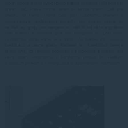
diódy. Bočná strana ovládacieho panela obsahuje USB port pre
priamu tlač. Pravá strana obsahuje bezpečnostnú časť pre
čítačku ID kariet. Horná časť patrí plochému skeneru s
automatickým podávačom predlôh. Na zadnej strane sa
nachádzajú porty pre zapojenie do elektrickej siete, pripojenie
USB káblom a ethernet port pre pripojenie do LAN siete.
Továrenské spracovanie je kvalitné. Zariadenie má oceľovú
konštrukciu a pevné plasty. Tlačiareň je v kombinácii bielej a
tmavo sivej, čím pôsobí decentne v pracovnom priestore. Má
veľmi dobrú ergonómiu a komfortný prístup ku všetkým
ovládacím prvkom aj k manipulácii so spotrebným materiálom.