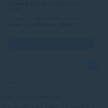
Prenosná tlačiareň k notebooku (na
R
cesty)
V dnešnej dobe nie je problém vybrať si tlačiareň
M
presne podľa potrieb. Okrem základných…
s
m
Zobraziť test
RECENZIE
Naši spokojní zákazníci
Hľadáte garanciu kvality? Namiesto dlhých sľubov