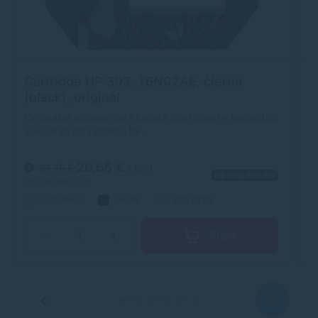
Cartridge HP 303, T6N02AE, čierna
C
(black), originál
(
Originálna atramentová kazeta (cartridge) s kapacitou
Al
200 strán od výrobcu HP.
ka
za
20,65 €
21,75 €
s DPH
Na objednávku
16,79 €
bez DPH
19
Originálny
čierna
200 strán
Kúpiť
−
+