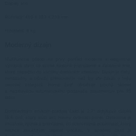
Displej: áno
Rozmery: 460 x 383 x 233 mm
Hmotnosť: 8 kg
Moderný dizajn
Multifunkcia pôsobí na prvý pohľad moderne a elegantne.
Výrobca stavil na svetlé farebné prevedenie a zaoblené línie,
ktoré zapadnú do väčšiny domácich interiérov. Dizajn je čistý,
nenápadný a pôsobí prémiovejšie, než by ste čakali v tejto
cenovej kategórii. Horná časť obsahuje plochý skener
a nadstavbou automatického podávača dokumentov pre 35
listov.
Dominantným prvkom prednej časti je 2,7“ dotykový displej
(6,8 cm), ktorý slúži ako hlavný ovládací panel. Ovládanie je
intuitívne, rýchle a prehľadné, čo ocení najmä používateľ, ktorý
nechce zakaždým zapínať počítač. V spodnej časti je