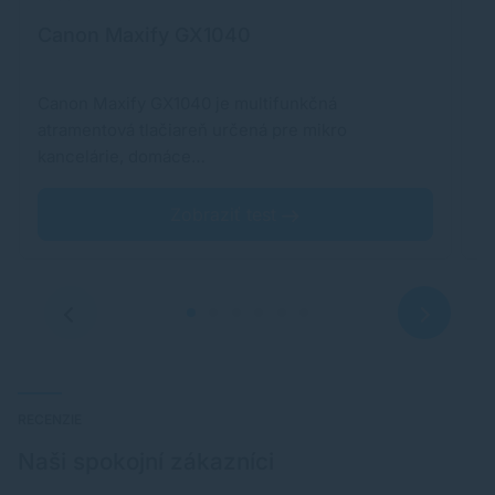
Canon Maxify GX1040
E
Canon Maxify GX1040 je multifunkčná
K
atramentová tlačiareň určená pre mikro
vý
kancelárie, domáce…
Zobraziť test
RECENZIE
Naši spokojní zákazníci