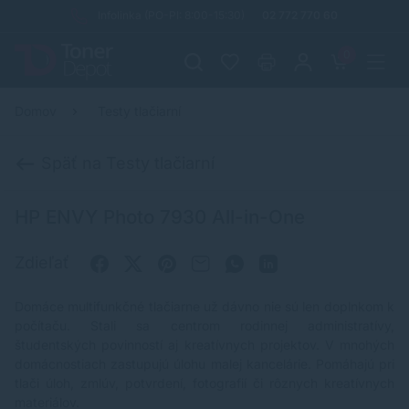
Infolinka (PO-PI: 8:00-15:30)
02 772 770 60
0
Domov
Testy tlačiarní
Späť na Testy tlačiarní
HP ENVY Photo 7930 All-in-One
Zdieľať
Domáce multifunkčné tlačiarne už dávno nie sú len doplnkom k
počítaču. Stali sa centrom rodinnej administratívy,
študentských povinností aj kreatívnych projektov. V mnohých
domácnostiach zastupujú úlohu malej kancelárie. Pomáhajú pri
tlači úloh, zmlúv, potvrdení, fotografií či rôznych kreatívnych
materiálov.