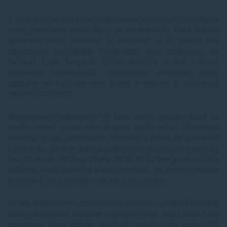
V čase, keď sa veľká časť dokumentov presúva do digitálneho
sveta, paradoxne rastie dopyt po zariadeniach, ktoré dokážu
spoľahlivo tlačiť, skenovať a kopírovať, a to všetko bez
zbytočných komplikácií. Používatelia dnes očakávajú, že
tlačiareň bude fungovať rýchlo, intuitívne a bez nutnosti
zdĺhavého nastavovania. Jednoducho zariadenie, ktoré
zapadne do každodenného života a nebude si vyžadovať
neustálu pozornosť.
Atramentová multifunkcia HP patrí medzi modely, ktoré sa
snažia osloviť práve túto skupinu používateľov. Kombinuje
moderný dizajn, jednoduché ovládanie a dôraz na spoľahlivú
konektivitu, čo je v dobe bezdrôtových technológií prakticky
nevyhnutnosť.
HP Envy Photo 7930 All‑in‑One
je univerzálna
tlačiareň, ktorá stavia na kvalite fotografií, no zároveň ponúka
dostatok funkcií pre bežnú domácu prevádzku.
Vďaka prehľadnému dotykovému ovládaniu, podpore mobilnej
tlače a schopnosti pracovať s rôznymi typmi médií pôsobí ako
zariadenie, ktoré dokáže uspokojiť potreby celej rodiny. Od