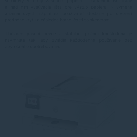
šuplíkový vstupný zásobník papiera s kapacitou 60 listov
a nad ním vysúvacia lišta pre výstup papiera. K výmene
atramentových náplní sa používateľ dostane po otvorení
predného krytu a následne hornej časti so skenerom.
Tlačiareň pôsobí pevne a stabilne, pričom konštrukcia je
navrhnutá tak, aby zvládla každodenné používanie bez
zbytočného opotrebovania.