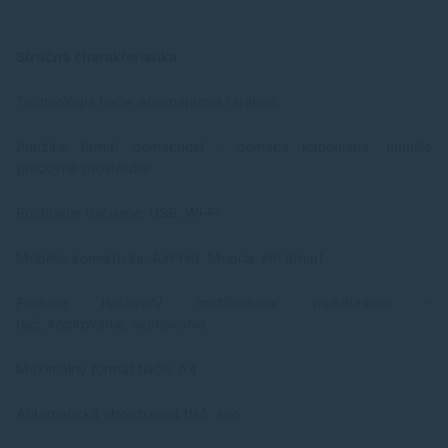
Stručná charakteristika
Technológia tlače: atramentová farebná
Použitie firma/ domácnosť : domáca kancelária, menšie
pracovné prostredie
Rozhranie tlačiarne: USB, Wi-Fi
Mobilná konektivita: AirPrint, Mopria, HP Smart
Funkcie tlačiareň/ multifunkcia: multifunkcia -
tlač, kopírovanie, skenovanie
Maximálny formát tlače: A4
Automatická obojstranná tlač: áno