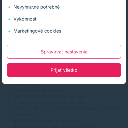
dostatočne rýchlo a spoľahlivo, pričom text je čistý a dobre
Nevyhnutne potrebné
čitateľný. Atramentová technológia síce nedosahuje ostrosť
laserových tlačiarní, no pre bežné použitie je kvalita viac než
Výkonnosť
dostatočná. Silnou stránkou zariadenia je jednoznačne fototlač.
Farby sú živé, realistické a dobre vyvážené. Detaily sú ostré a
Marketingové cookies
fotografie pôsobia profesionálne, najmä pri použití kvalitného
fotopapiera
. Pre rodiny, ktoré si chcú uchovať spomienky v
tlačenej podobe, je to veľké plus.
Spravovať nastavenia
Prijať všetko
Plusy tlačiarne
moderný dizajn
veľmi dobrá kvalita fotografií
intuitívne ovládanie cez dotykový displej
funkcie (tlač, kopírovanie, skenovanie)
spoľahlivé Wi‑Fi (2,4 GHz/ 5GHz) pripojenie a jednoduchá
mobilná tlač
automatický podávač dokumentov
samostatný vstupný zásobník na fotopapier