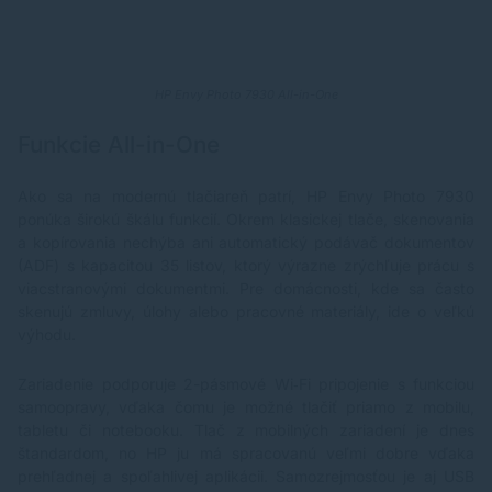
HP Envy Photo 7930 All-in-One
Funkcie All-in-One
Ako sa na modernú tlačiareň patrí, HP Envy Photo 7930
ponúka širokú škálu funkcií. Okrem klasickej tlače, skenovania
a kopírovania nechýba ani automatický podávač dokumentov
(ADF) s kapacitou 35 listov, ktorý výrazne zrýchľuje prácu s
viacstranovými dokumentmi. Pre domácnosti, kde sa často
skenujú zmluvy, úlohy alebo pracovné materiály, ide o veľkú
výhodu.
Zariadenie podporuje 2-pásmové Wi‑Fi pripojenie s funkciou
samoopravy, vďaka čomu je možné tlačiť priamo z mobilu,
tabletu či notebooku. Tlač z mobilných zariadení je dnes
štandardom, no HP ju má spracovanú veľmi dobre vďaka
prehľadnej a spoľahlivej aplikácii. Samozrejmosťou je aj USB