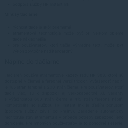
podpora služby HP Instant Ink
Mínusy tlačiarne
rýchlosť tlače je skôr priemerná
atramentová technológia môže byť pri veľkom objeme
tlače nákladnejšia
pre používateľov, ktorí tlačia výhradne text, môže byť
výkon zbytočne nadštandardný
Náplne do tlačiarne
Tlačiareň používa atramentové kazety radu
HP 303
, ktoré sú
dostupné v čiernej a farebnej verzii tricolor. Vyťaženosť náplní
je 165 strán farebná a 200 strán čierna. Pre používateľov, ktorí
tlačia viac, sú k dispozícii aj veľkokapacitné XL varianty
s výťažnosťou 600 strán čierna a 415 strán farebná náplň.
Kompatibilita so službou HP Instant Ink je ďalším bonusom
(podpora služby závisí od krajiny). Zariadenie automaticky
monitoruje stav atramentu a v prípade potreby zabezpečí jeho
doručenie. Pre mnohých používateľov je to pohodlné riešenie,