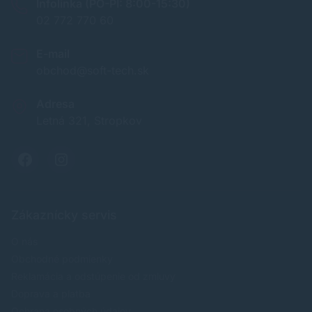
Infolinka (PO-PI: 8:00-15:30)
02 772 770 60
E-mail
obchod@soft-tech.sk
Adresa
Letná 321, Stropkov
Zákaznícky servis
O nás
Obchodné podmienky
Reklamácia a odstúpenie od zmluvy
Doprava a platba
Ochrana osobných údajov