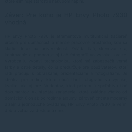
ktoré eliminuje starosti s nákupom náplní.
Záver: Pre koho je HP Envy Photo 7930
vhodná
HP Envy Photo 7930 je atramentová multifunkčná tlačiareň
určená pre domácnosti a menšie pracovné prostredia, kde sa
kladie dôraz na univerzálnosť. Zvláda tlač, skenovanie aj
kopírovanie a podporuje aj tlač fotografií vo vysokej kvalite.
Výrobca ju vybavil technológiou, ktorá má zabezpečiť verné
farby a ostré detaily, čo ju predurčuje pre používateľov, ktorí
radi pracujú s obrázkami, prezentáciami a fotografiami. Je
ideálna pre rodiny, ktoré chcú tlačiť fotografie vo vysokej
kvalite, ale aj pre študentov, ktorí potrebujú spoľahlivú tlač
dokumentov. Ak hľadáte zariadenie, ktoré zvládne všetko od
domácich úloh až po rodinné albumy, zároveň chcete moderný
dizajn a jednoduché ovládanie, HP Envy Photo 7930 je veľmi
dobrá voľba za dostupnú cenu.