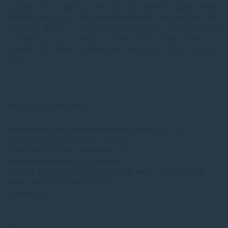
podarilo nájsť zaujímavú fotografickú tlačiareň
Kodak Photo
Printer Dock
, ktorá tlači termosublimačnou technológiou. Má
príjemný dizajn v kompaktnej veľkosti na bezproblémové
prenášanie a pár funkcií, ktorými jednoznačne vyčnieva v
ponuke. Čo všetko ponúka tento model za veľmi zaujímavú
cenu?
Stručná charakteristika
Technológia tlače: termosublimačná farebná (D2T2)
Použitie firma/ domácnosť : osobné
Rozhranie tlačiarne: USB/ Bluetooth
Mobilná konektivita: iOS/ Android
Funkcie tlačiareň/ multifunkcia: multifunkcia – tlač fotografií
Maximálny formát tlače: 10 x 15 cm
Displej: nie
Rozmery a hmotnosť