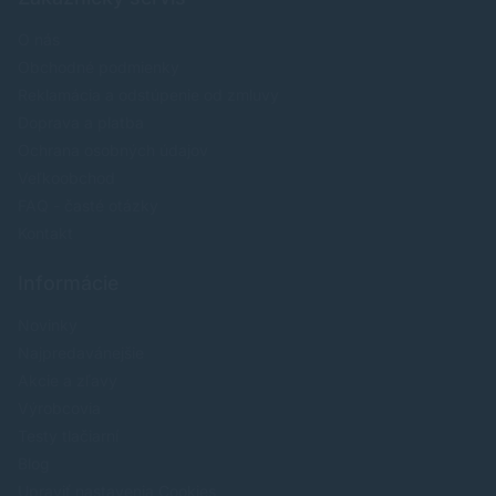
O nás
Obchodné podmienky
Reklamácia a odstúpenie od zmluvy
Doprava a platba
Ochrana osobných údajov
Veľkoobchod
FAQ - časté otázky
Kontakt
Informácie
Novinky
Najpredavánejšie
Akcie a zľavy
Výrobcovia
Testy tlačiarní
Blog
Upraviť nastavenia Cookies