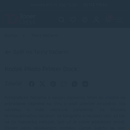
Infolinka (PO-PI: 8:00-15:30)
02 772 770 60
0
Domov
Testy tlačiarní
Späť na Testy tlačiarní
Kodak Photo Printer Dock
Zdieľať
Fotografické tlačiarne s malými rozmermi, ktoré sú vhodné na
prenášanie nájdeme na trhu v dosť dobrom množstve. Ide
väčšinou o malé vreckové zariadenia. Ak hľadáte
termosublimačnú tlačiareň na fotografie a nezáleží vám, až tak
na čo najmenšej veľkosti, tam už je výber podstatne menší.
Okrem veľmi obľúbených modelov Canon Selphy sa nám