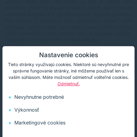
laminácii farby fotky nevyblednú a foto je odolné voči
odtlačkom prstov aj vlhkosti. Priamo v balení nájdete okrem
zariadenia aj kazetu pre tlač 10 fotografií. Tlačiareň používa k
tlači kazetu s prémiovej rady atramentov Kodak, ktoré
využívajú najmodrenejšiu technológiu prenosu difúzie farbiva
D2T2 a poskytujú rýchle výtlačky jediným stlačením tlačidla.
Fotografie je schopná tlačiť v rozlíšení
300 Dpi
.
Nastavenie cookies
Plusy tlačiarne
Tieto stránky využívajú cookies. Niektoré sú nevyhnutné pre
správne fungovanie stránky, iné môžeme používať len s
- príjemný dizajn
vaším súhlasom. Máte možnosť odmietnuť voliteľné cookies.
- kvalita tlače fotografií
Odmietnuť.
- jednoduché ovládanie
- aplikácia pre úpravu fotografií pred tlačou
Nevyhnutne potrebné
- podpora tlače z USB kľúča
- dokovania stanica pre nabíjanie mobilných zariadení (iOS,
Výkonnosť
Android)
- konektivita a podpora Wi-Fi Direct
Marketingové cookies
- lokalizácia menu SK, CZ