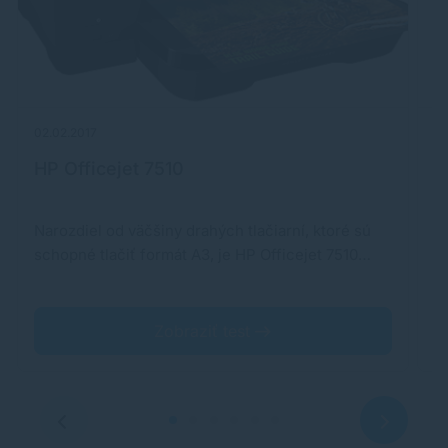
02.02.2017
30
HP Officejet 7510
H
Narozdiel od väčšiny drahých tlačiarní, ktoré sú
P
schopné tlačiť formát A3, je HP Officejet 7510…
mu
k
Zobraziť test