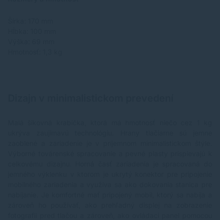
Šírka: 170 mm
Hĺbka: 100 mm
Výška: 69 mm
Hmotnosť: 1,3 kg
Dizajn v minimalistickom prevedení
Malá šikovná krabička, ktorá má hmotnosť niečo cez 1 kg
ukrýva zaujímavú technológiu. Hrany tlačiarne sú jemne
zaoblené a zariadenie je v príjemnom minimalistickom štýle.
Výborné továrenské spracovanie a pevné plasty prispievajú k
celkovému dizajnu. Horná časť zariadenia je spracovaná do
jemného výklenku v ktorom je ukrytý konektor pre pripojenie
mobilného zariadenia a využíva sa ako dokovania stanica pre
nabíjanie. Je komfortné mať pripojený mobil, ktorý sa nabíja a
zároveň ho používať, ako prehľadný displej na zobrazenie
fotografii pred tlačou a zároveň, ako ovládací panel pomocou