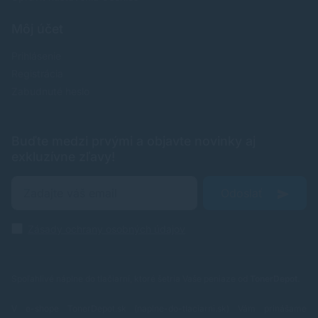
Môj účet
Prihlásenie
Registrácia
Zabudnuté heslo
Buďte medzi prvými a objavte novinky aj
exkluzívne zľavy!
Odoslať
Zásady ochrany osobných údajov
Spoľahlivé náplne do tlačiarní, ktoré šetria Vaše peniaze od
TonerDepot
.
V e-shope TonerDepot.sk (naplne-do-tlaciarni.sk) Vám prinášame