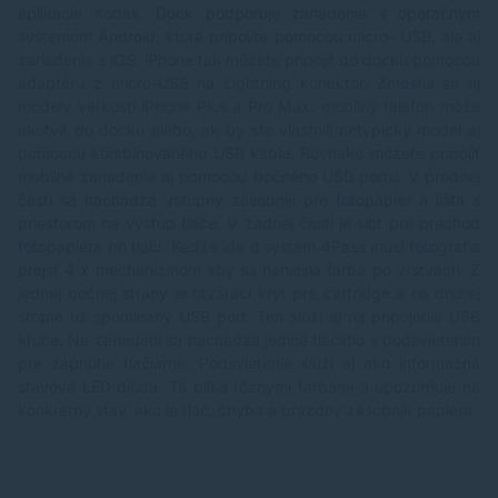
aplikácie Kodak. Dock podporuje zariadenia s operačným
systémom Android, ktoré pripojíte pomocou micro- USB, ale aj
zariadenia s iOS. iPhone tak môžete pripojiť do docku pomocou
adaptéru z micro-USB na Lightning konektor. Zmestia sa aj
modely veľkosti iPhone Plus a Pro Max. mobilný telefón môže
ukotviť do docku alebo, ak by ste vlastnili netypicky model aj
pomocou kombinovaného USB kábla. Rovnako môžete pripojiť
mobilné zariadenie aj pomocou bočného USB portu. V prednej
časti sa nachádza vstupný zásobník pre fotopapier a lišta s
priestorom na výstup tlače. V zadnej časti je slot pre prechod
fotopapiera pri tlači. Keďže ide o systém 4Pass musí fotografia
prejsť 4 x mechanizmom aby sa naniesla farba po vrstvách. Z
jednej bočnej strany je otvárací kryt pre cartridge a na druhej
strane už spomínaný USB port. Ten slúži aj na pripojenie USB
kľúča. Na zariadení sa nachádza jediné tlačidlo s podsvietením
pre zapnutie tlačiarne. Podsvietenie slúži aj ako informačná
stavová LED dióda. Tá bliká rôznymi farbami a upozorňuje na
konkrétny stav, ako je tlač, chyba a prázdny zásobník papiera.