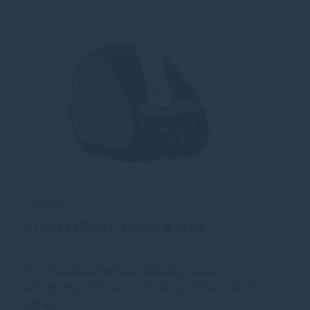
13.03.2022
27
DYMO tlačiareň štítkov s RFID
C
Firmy každoročne tlačia a kódujú milióny
S
inteligentných štítkov. Väčšina problémov, ktoré
v
vznikajú,…
s