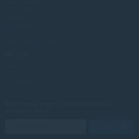
Najpredavánejšie
Akcie a zľavy
Výrobcovia
Testy tlačiarní
Blog
Upraviť nastavenia Cookies
Môj účet
Prihlásenie
Registrácia
Zabudnuté heslo
Buďte medzi prvými a objavte novinky aj
exkluzívne zľavy!
Odoslať