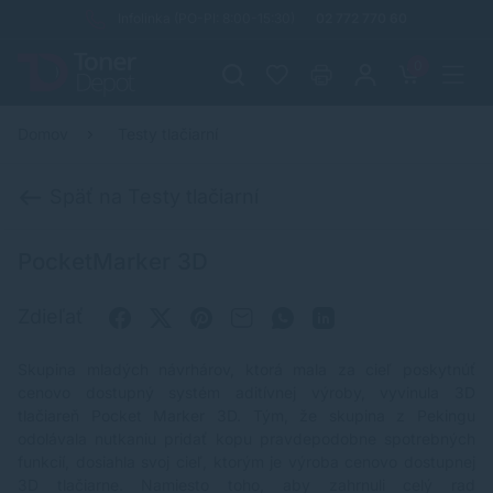
Infolinka (PO-PI: 8:00-15:30)
02 772 770 60
0
Domov
Testy tlačiarní
Späť na Testy tlačiarní
PocketMarker 3D
Zdieľať
Skupina mladých návrhárov, ktorá mala za cieľ poskytnúť
cenovo dostupný systém aditívnej výroby, vyvinula 3D
tlačiareň Pocket Marker 3D. Tým, že skupina z Pekingu
odolávala nutkaniu pridať kopu pravdepodobne spotrebných
funkcií, dosiahla svoj cieľ, ktorým je výroba cenovo dostupnej
3D tlačiarne. Namiesto toho, aby zahrnuli celý rad