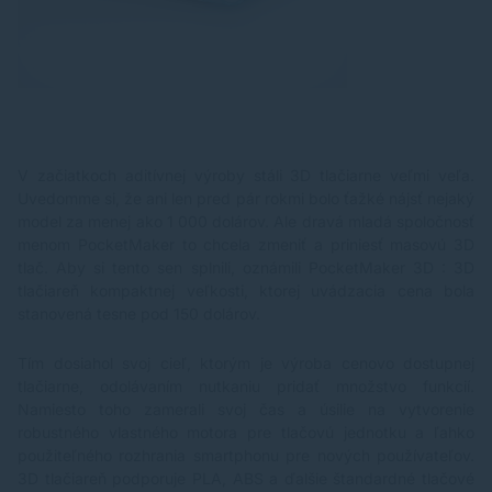
V začiatkoch aditívnej výroby stáli 3D tlačiarne veľmi veľa.
Uvedomme si, že ani len pred pár rokmi bolo ťažké nájsť nejaký
model za menej ako 1 000 dolárov. Ale dravá mladá spoločnosť
menom PocketMaker to chcela zmeniť a priniesť masovú 3D
tlač. Aby si tento sen splnili, oznámili PocketMaker 3D : 3D
tlačiareň kompaktnej veľkosti, ktorej uvádzacia cena bola
stanovená tesne pod 150 dolárov.
Tím dosiahol svoj cieľ, ktorým je výroba cenovo dostupnej
tlačiarne, odolávaním nutkaniu pridať množstvo funkcií.
Namiesto toho zamerali svoj čas a úsilie na vytvorenie
robustného vlastného motora pre tlačovú jednotku a ľahko
použiteľného rozhrania smartphonu pre nových používateľov.
3D tlačiareň podporuje PLA, ABS a ďalšie štandardné tlačové