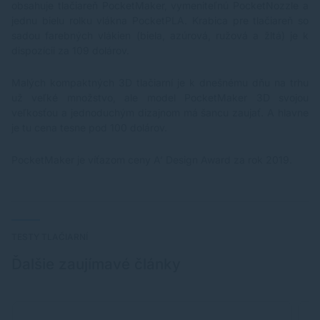
obsahuje tlačiareň PocketMaker, vymeniteľnú PocketNozzle a
jednu bielu rolku vlákna PocketPLA. Krabica pre tlačiareň so
sadou farebných vlákien (biela, azúrová, ružová a žltá) je k
dispozícii za 109 dolárov.
Malých kompaktných 3D tlačiarní je k dnešnému dňu na trhu
už veľké množstvo, ale model PocketMaker 3D svojou
veľkosťou a jednoduchým dizajnom má šancu zaujať. A hlavne
je tu cena tesne pod 100 dolárov.
PocketMaker je víťazom ceny A’ Design Award za rok 2019.
TESTY TLAČIARNÍ
Ďalšie zaujímavé články