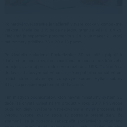
Po hardvérovej stránke je tlačiareň v tvare kocky v kompaktnej
veľkosti. Meria iba 3,15 palca na jednu stranu a váži 0, 84 kg.
Tlačiareň je nepatrným porovnaním s 24 lb Ultimaker 2 , ktorý
má rozmery približne 23 x 20 x 13 palcov.
Používatelia zariadenia PocketMaker 3D sa môžu pripojiť k
tlačiarni pomocou svojho smartfónu pomocou bezdrôtového
pripojenia, ako aj prostredníctvom rozhrania USB. Tlačiareň sa
dodáva s tlačovým softvérom a je kompatibilná so softvérom
tretích strán s otvoreným zdrojovým kódom. Vytlačí súbory
STL , čo je najbežnejší formát 3D tlačiarne.
Tím mladých podnikateľov, ktorí navrhli miniatúrny systém 3D
tlače, sa chystá uviesť na trh produkt v roku 2017. Pri výrobe
budú ich diely vyrábané vstrekovaním a inými procesmi. Na
výrobu vysokej kvality stroja sú potrebné presné diely, čo
znamená, že je potrebné zabezpečiť spoľahlivého výrobného
partnera, ktorý dodá požadovanú kvalitu. Zatiaľ skupina