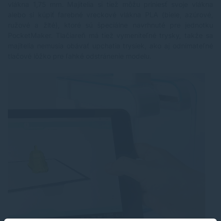
vlákna 1,75 mm. Majitelia si tiež môžu priniesť svoje vlákna
alebo si kúpiť farebné vreckové vlákna PLA (biele, azúrové,
ružové a žlté), ktoré sú špeciálne navrhnuté pre jednotku
PocketMaker. Tlačiareň má tiež vymeniteľné trysky, takže sa
majitelia nemusia obávať upchatia trysiek, ako aj odnímateľné
tlačové lôžko pre ľahké odstránenie modelu.