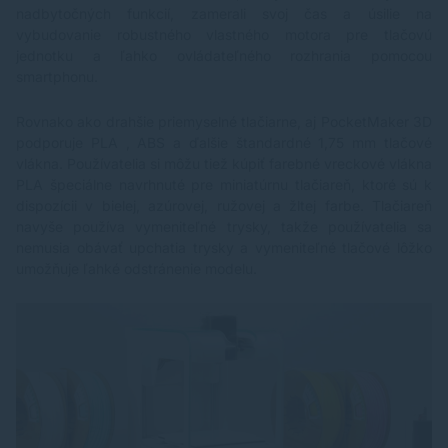
nadbytočných funkcií, zamerali svoj čas a úsilie na
vybudovanie robustného vlastného motora pre tlačovú
jednotku a ľahko ovládateľného rozhrania pomocou
smartphonu.
Rovnako ako drahšie priemyselné tlačiarne, aj PocketMaker 3D
podporuje PLA , ABS a ďalšie štandardné 1,75 mm tlačové
vlákna. Používatelia si môžu tiež kúpiť farebné vreckové vlákna
PLA špeciálne navrhnuté pre miniatúrnu tlačiareň, ktoré sú k
dispozícii v bielej, azúrovej, ružovej a žltej farbe. Tlačiareň
navyše používa vymeniteľné trysky, takže používatelia sa
nemusia obávať upchatia trysky a vymeniteľné tlačové lôžko
umožňuje ľahké odstránenie modelu.