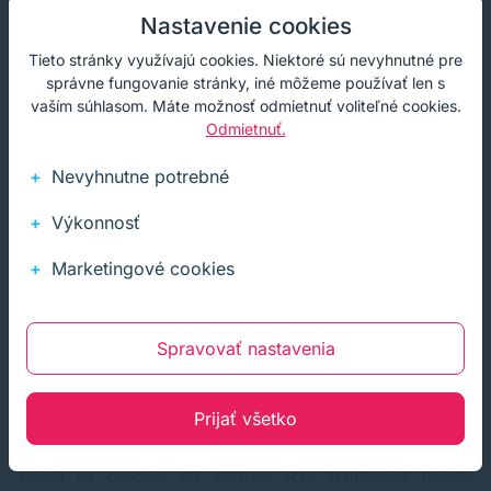
Nastavenie cookies
Tieto stránky využívajú cookies. Niektoré sú nevyhnutné pre
správne fungovanie stránky, iné môžeme používať len s
vaším súhlasom. Máte možnosť odmietnuť voliteľné cookies.
Odmietnuť.
Nevyhnutne potrebné
Táto tlačiareň naozaj exkluzívna je v porovnaní s malými 3D
tlačiarňami, ako je napríklad Ultimaker 2+ , miniatúrna , ktorá
Výkonnosť
váži okolo 23 kilogramov a má rozmery približne 23 x 20 x 13
palcov. Pohodlné pripojenie k tlačiarni PocketMaker pomocou
Marketingové cookies
smartfónu pomocou bezdrôtového pripojenia je plusom. K
dispozícii je tiež možnosť pripojenia cez USB. Tlačiareň sa
dodáva s tlačovým softvérom a je kompatibilná so softvérom
Spravovať nastavenia
tretích strán s otvoreným zdrojovým kódom. Vytlačí súbory
STL, najbežnejší formát 3D tlačiarne.
Prijať všetko
Prví používatelia si 3D tlačiareň PocketMaker preobjednali
prostredníctvom Indiegogo . Cena štandardného balenia sa
začala na cenovke 99 dolárov. Toto štandardné balenie