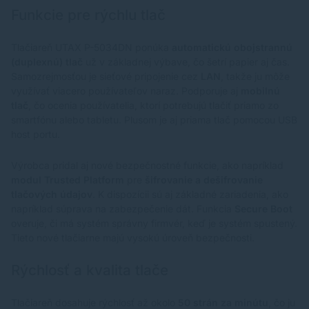
Funkcie pre rýchlu tlač
Tlačiareň UTAX P-5034DN ponúka
automatickú obojstrannú
(duplexnú) tlač
už v základnej výbave, čo šetrí papier aj čas.
Samozrejmosťou je sieťové pripojenie cez
LAN
, takže ju môže
využívať viacero používateľov naraz. Podporuje aj
mobilnú
tlač
, čo ocenia používatelia, ktorí potrebujú tlačiť priamo zo
smartfónu alebo tabletu. Plusom je aj priama tlač pomocou USB
host portu.
Výrobca pridal aj nové bezpečnostné funkcie, ako napríklad
modul Trusted Platform
pre
šifrovanie a dešifrovanie
tlačových údajov
. K dispozícii sú aj základné zariadenia, ako
napríklad súprava na zabezpečenie dát. Funkcia
Secure Boot
overuje, či má systém správny firmvér, keď je systém spustený.
Tieto nové tlačiarne majú vysokú úroveň bezpečnosti.
Rýchlosť a kvalita tlače
Tlačiareň dosahuje rýchlosť až okolo
50 strán za minútu
, čo ju