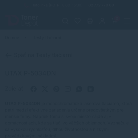
Infolinka (PO-PI: 8:00-15:30)
02 772 770 60
0
Domov
Testy tlačiarní
Späť na Testy tlačiarní
UTAX P-5034DN
Zdieľať
UTAX P-5034DN
je monochromatická laserová tlačiareň, ktorá
patrí medzi efektívne zariadenia určené predovšetkým pre
menšie firmy. Napriek tomu si svoje miesto nájde aj v
domácnostiach, kde sa tlačí vo väčších objemoch. Vyznačuje
sa vysokou rýchlosťou, dlhou životnosťou a nízkymi
prevádzkovými nákladmi.