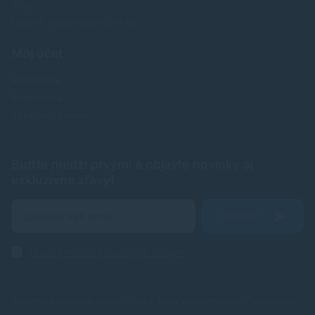
Blog
Upraviť nastavenia Cookies
Môj účet
Prihlásenie
Registrácia
Zabudnuté heslo
Buďte medzi prvými a objavte novinky aj
exkluzívne zľavy!
Odoslať
Zásady ochrany osobných údajov
Spoľahlivé náplne do tlačiarní, ktoré šetria Vaše peniaze od
TonerDepot
.