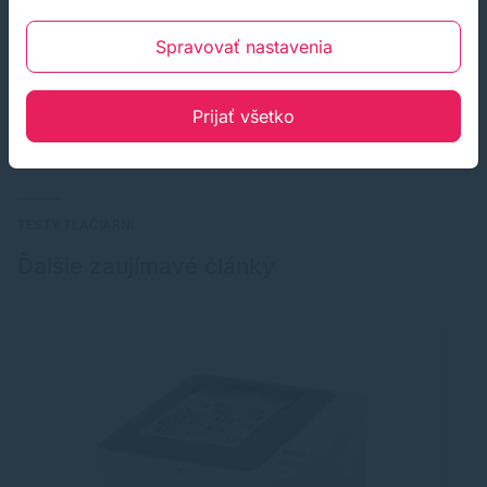
zásobníkov papiera, vďaka čomu môžete vo firme
mnohonásobne zvýšiť vstupnú kapacitu. Tento model nájdete
Spravovať nastavenia
na európskom trhu s logom
UTAX
aj s logom
TA Triumph
Adler
, ktorej je UTAX súčasťou (napríklad vo Francúzsku), ale
aj pod značkou
Kyocera
.
Prijať všetko
TESTY TLAČIARNÍ
Ďalšie zaujímavé články