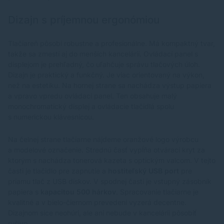
Dizajn s príjemnou ergonómiou
Tlačiareň pôsobí robustne a profesionálne. Má kompaktný tvar,
takže sa zmestí aj do menších kancelárií. Ovládací panel s
displejom je prehľadný, čo uľahčuje správu tlačových úloh.
Dizajn je praktický a funkčný. Je viac orientovaný na výkon,
než na estetiku. Na hornej strane sa nachádza výstup papiera
a vpravo vpredu ovládací panel. Ten obsahuje malý
monochromatický displej a ovládacie tlačidlá spolu
s numerickou klávesnicou.
Na čelnej strane tlačiarne nájdeme oranžové logo výrobcu
a modelové označenie. Strednú časť vypĺňa otvárací kryt za
ktorým s nachádza tonerová kazeta s optickým valcom. V tejto
časti je tlačidlo pre zapnutie a
hostiteľský USB port
pre
priamu tlač z USB diskov. V spodnej časti je vstupný zásobník
papiera s
kapacitou 500 hárkov
. Spracovanie tlačiarne je
kvalitné a v bielo-čiernom prevedení vyzerá decentne.
Dizajnom síce neohúri, ale ani nebude v kancelárii pôsobiť
rušivo.