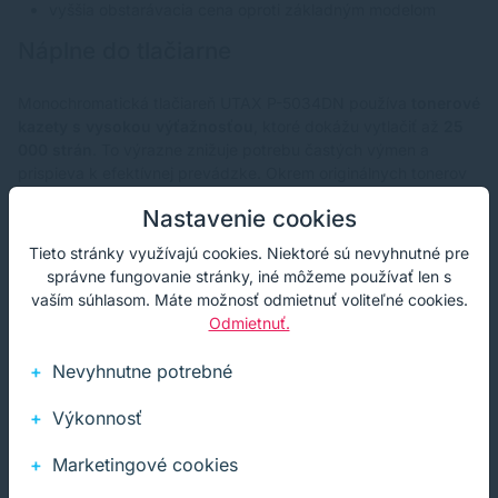
vyššia obstarávacia cena oproti základným modelom
Náplne do tlačiarne
Monochromatická tlačiareň UTAX P-5034DN používa
tonerové
kazety s vysokou výťažnosťou
, ktoré dokážu vytlačiť až
25
000 strán
. To výrazne znižuje potrebu častých výmen a
prispieva k efektívnej prevádzke. Okrem originálnych tonerov
sú dostupné aj kompatibilné alternatívy, ktoré môžu byť cenovo
Nastavenie cookies
výhodnejšie.
Tieto stránky využívajú cookies. Niektoré sú nevyhnutné pre
Záver
správne fungovanie stránky, iné môžeme používať len s
vaším súhlasom. Máte možnosť odmietnuť voliteľné cookies.
Odmietnuť.
Model UTAX P-5034DN je výkonná kancelárska tlačiareň
určená pre používateľov, ktorí potrebujú rýchlu a spoľahlivú
Nevyhnutne potrebné
čiernobielu tlač vo veľkých objemoch. Vďaka rýchlosti, kvalite
a nízkym prevádzkovým nákladom je ideálnym riešením pre
Výkonnosť
firmy aj náročnejším používateľom, ktorí preferujú funkčnosť a
spoľahlivosť pred dizajnovými vychytávkami.
Marketingové cookies
Tlačiareň podporuje rozšírenie pomocou doplnkových