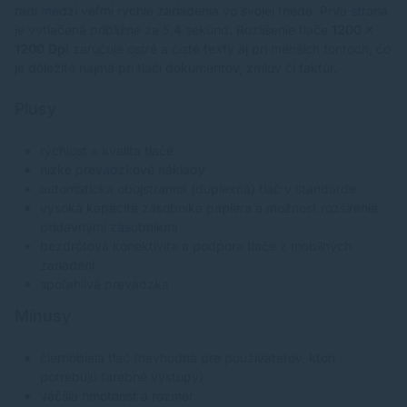
radí medzi veľmi rýchle zariadenia vo svojej triede. Prvá strana
je vytlačená približne za 5,4 sekúnd. Rozlíšenie tlače
1200 x
1200 Dpi
zaručuje ostré a čisté texty aj pri menších fontoch, čo
je dôležité najmä pri tlači dokumentov, zmlúv či faktúr.
Plusy
rýchlosť a kvalita tlače
nízke prevádzkové náklady
automatická obojstranná (duplexná) tlač v štandarde
vysoká kapacita zásobníka papiera a možnosť rozšírenia
prídavnými zásobníkmi
bezdrôtová konektivita a podpora tlače z mobilných
zariadení
spoľahlivá prevádzka
Mínusy
čiernobiela tlač (nevhodná pre používateľov, ktorí
potrebujú farebné výstupy)
väčšia hmotnosť a rozmer