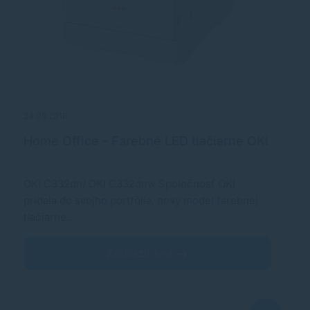
24.09.2018
02
Home Office - Farebné LED tlačiarne OKI
L
OKI C332dn/ OKI C332dnw Spoločnosť OKI
S
pridala do svojho portfólia, nový model farebnej
a
tlačiarne…
A
Zobraziť test