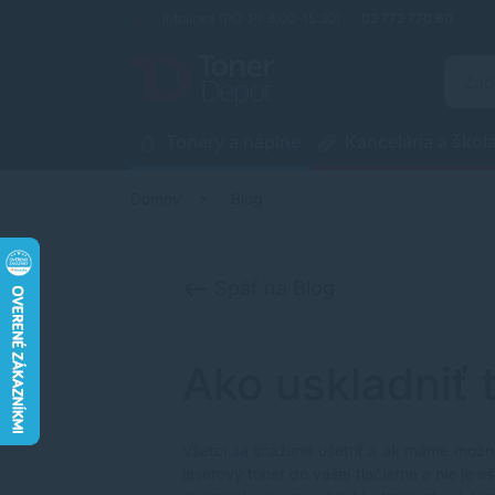
Infolinka (PO-PI: 8:00-15:30)
02 772 770 60
Tonery a náplne
Kancelária a škol
Domov
Blog
Späť na Blog
Ako uskladniť 
Všetci sa snažíme ušetriť a ak máme možn
laserový toner
do vašej tlačiarne a nie je 