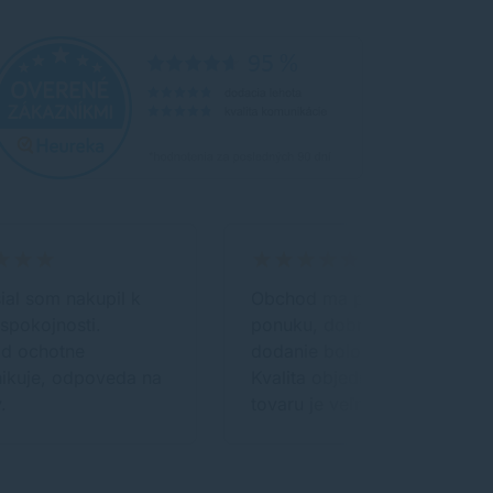
al som nakupil k
Obchod ma prehľadnú
 spokojnosti.
ponuku, dobré ceny a
d ochotne
dodanie bolo rýchle.
ikuje, odpoveda na
Kvalita objednaného
.
tovaru je veľmi…