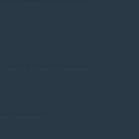
kazete stojí mnohonásobne viac. Pokiaľ ste
ž v situácii, že potrebujete vypotrebovaný
 žiadnom prípade vhodná.