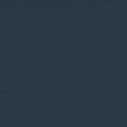
. Laserový toner, nie je lacná záležitosť a oproti atramentovej 
ť, ako ho, čo najvhodnejšie uskladniť, aby vám vydržal.
azetu použiť nevyberajte ju z originálneho obalu. Balenie otvorte a
je v poriadku sa vám nemusí vyplatiť.
olohe
olohe, tak ako bude inštalovaný v tlačiarni. Zvislá poloha nie je v