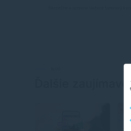
Bezpečne a správne uložená tonerová kaze
BLOG
Ďalšie zaujímavé