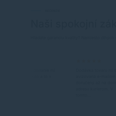
RECENZIE
Naši spokojní zák
Hľadáte garanciu kvality? Namiesto dlhých 
Super obchod,dodanie mi
Dodávka tovaru mi 
prislo do 24hodin a to v
avizovaná e-mailom.
sobotu
doručený až na do
adresu kurierom. V
tomto…