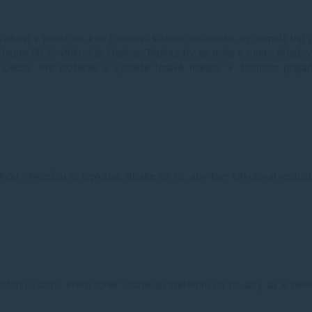
 Vlhkosť v priestore, kde tonerovú kazetu uskladníte, by nemala byť p
state 50 % vlhkosť je ideálna. Teplota by sa mala v tomto sklado
v Celzia. Pre uloženie si vyberte tmavé miesto. V žiadnom prí
nou vlhkosťou aj teplotou, dbajte na to, aby tam cirkuloval vzduc
ostanú všade. Preto toner uložte so zreteľom na to, aby sa k nem