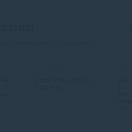
azníci
sľubov nechávame hovoriť našich klientov.
bola
Dobrý výber a super ceny.
Doposi
 Bol
Odporúčam.
svojej
mácu
Obcho
komun
otazky