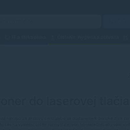
Hľadať
a
IT a Elektronika
Čistenie, hygiena a ochrana
toner do laserovej tlači
osť nákupu za akciovú cenu alebo sa dostaneme k ponuke 2 za cen
ešte čas na výmenu, určite rozmýšľate, ako ho uskladniť, aby vám v