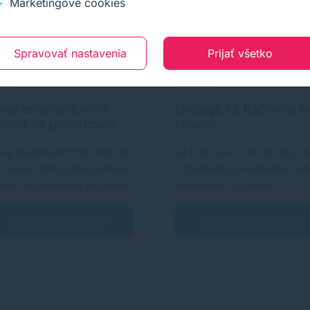
Marketingové cookies
Spravovať nastavenia
Prijať všetko
.2018
28.09.2020
rat atramentových
Ekologické tlačiarne m
čiarní do podnikovej
zelenú
ry
up laserových tlačiarní do
Je toho veľa, čím sa dá pris
ikovej sféry začal pomaly
k životnému prostrediu, be
áčať atramentové tlačiarne.
zásadného zníženia
užívateľského…
Zobraziť článok
Zobraziť článok