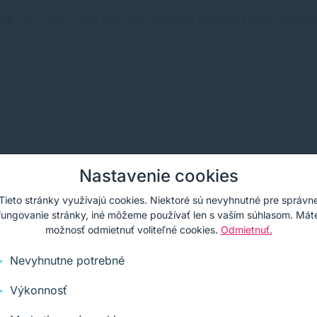
ta, vám vydrží veľmi dlhú dobu. Keďže je obsahom kazety tonerový
Nastavenie cookies
 články
Tieto stránky využívajú cookies. Niektoré sú nevyhnutné pre správn
fungovanie stránky, iné môžeme používať len s vaším súhlasom. Mát
možnosť odmietnuť voliteľné cookies.
Odmietnuť.
Nevyhnutne potrebné
Výkonnosť