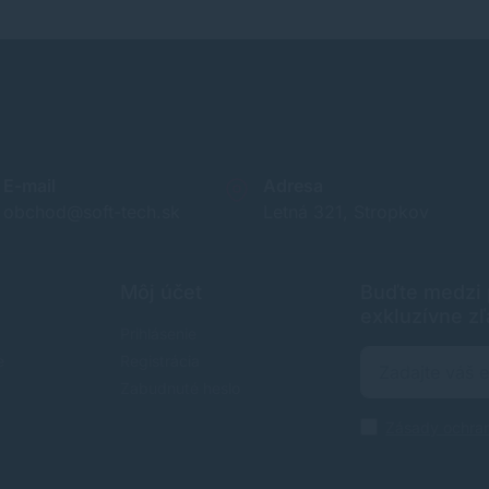
E-mail
Adresa
obchod@soft-tech.sk
Letná 321, Stropkov
Môj účet
Buďte medzi p
exkluzívne zľ
Prihlásenie
e
Registrácia
Zabudnuté heslo
Zásady ochra