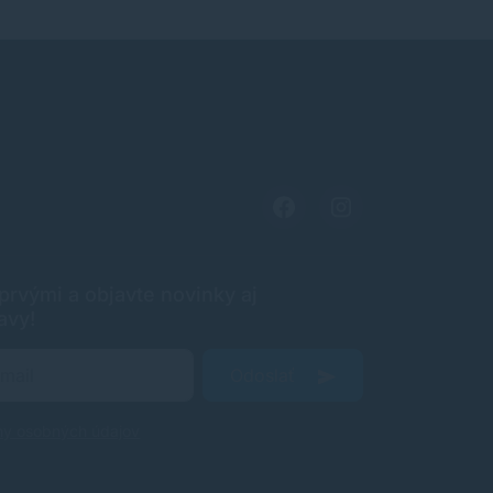
rvými a objavte novinky aj
avy!
Odoslať
ny osobných údajov