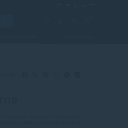
0
Obalový materiál
Akcie a zľavy
Zdieľať
arne
u 1 neváhame. Ak ste takto výhodne kúpili
ydržal. Možno máte v podvedomí uložené zlé