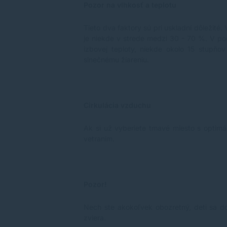
Pozor na vlhkosť a teplotu
Tieto dva faktory sú pri uskladní dôležité.
je niekde v strede medzi 30 - 70 %. V pod
izbovej teploty, niekde okolo 15 stupňo
slnečnému žiareniu.
Cirkulácia vzduchu
Ak si už vyberiete tmavé miesto s optimál
vetraním.
Pozor!
Nech ste akokoľvek obozretný, deti sa d
zviera.