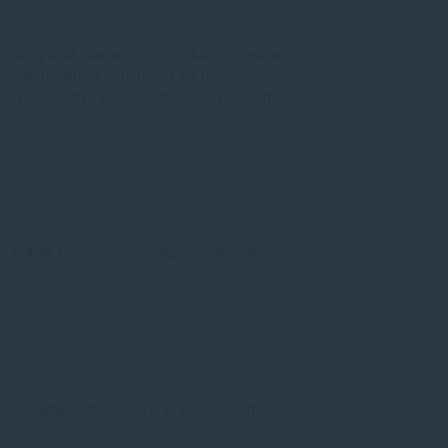
ríliš vysoká, ale ani veľmi nízka. Optimálne
vacom priestore pohybovať na nižšej úrovni
pade nesmie byť toner vystavený priamemu
h. Pokiaľ to nejde inak, aspoň pravidelným
u nedostali detské ruky, prípadne domáce