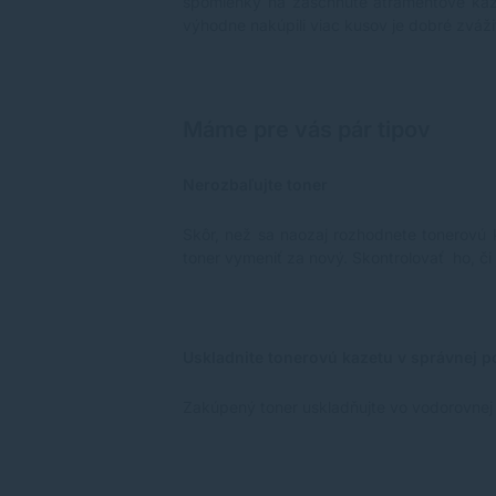
spomienky na zaschnuté atramentové kazety
výhodne nakúpili viac kusov je dobré zváži
Máme pre vás pár tipov
Nerozbaľujte toner
Skôr, než sa naozaj rozhodnete tonerovú k
toner vymeniť za nový. Skontrolovať ho, či 
Uskladnite tonerovú kazetu v správnej p
Zakúpený toner uskladňujte vo vodorovnej p