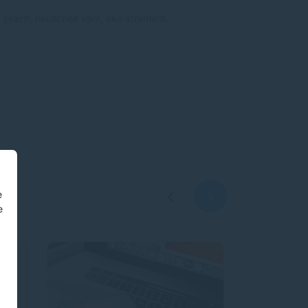
 prach, neuschne vám, ako atrament.
e
e