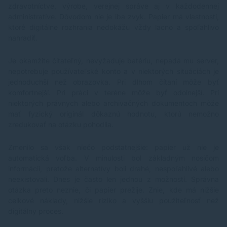
zdravotníctve, výrobe, verejnej správe aj v každodennej
administratíve. Dôvodom nie je iba zvyk. Papier má vlastnosti,
ktoré digitálne rozhrania nedokážu vždy lacno a spoľahlivo
nahradiť.
Je okamžite čitateľný, nevyžaduje batériu, nepadá mu server,
nepotrebuje používateľské konto a v niektorých situáciách je
jednoduchší než obrazovka. Pri dlhom čítaní môže byť
komfortnejší. Pri práci v teréne môže byť odolnejší. Pri
niektorých právnych alebo archivačných dokumentoch môže
mať fyzický originál dôkaznú hodnotu, ktorú nemožno
zredukovať na otázku pohodlia.
Zmenilo sa však niečo podstatnejšie: papier už nie je
automatická voľba. V minulosti bol základným nosičom
informácií, pretože alternatívy boli drahé, nespoľahlivé alebo
neexistovali. Dnes je často len jednou z možností. Správna
otázka preto neznie, či papier prežije. Znie, kde má nižšie
celkové náklady, nižšie riziko a vyššiu použiteľnosť než
digitálny proces.