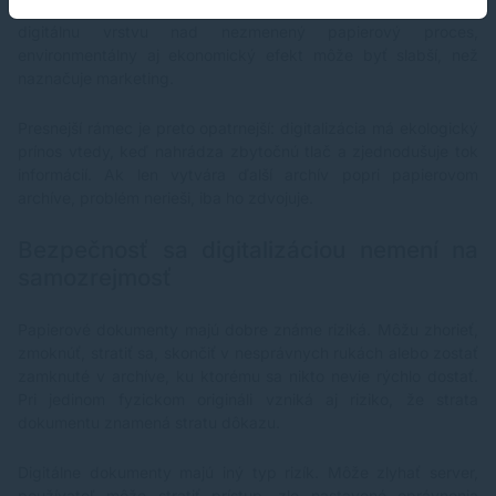
bezpečnosť a obnovu hardvéru. Ak organizácia iba pridá
digitálnu vrstvu nad nezmenený papierový proces,
environmentálny aj ekonomický efekt môže byť slabší, než
naznačuje marketing.
Presnejší rámec je preto opatrnejší: digitalizácia má ekologický
prínos vtedy, keď nahrádza zbytočnú tlač a zjednodušuje tok
informácií. Ak len vytvára ďalší archív popri papierovom
archíve, problém nerieši, iba ho zdvojuje.
Bezpečnosť sa digitalizáciou nemení na
samozrejmosť
Papierové dokumenty majú dobre známe riziká. Môžu zhorieť,
zmoknúť, stratiť sa, skončiť v nesprávnych rukách alebo zostať
zamknuté v archíve, ku ktorému sa nikto nevie rýchlo dostať.
Pri jedinom fyzickom origináli vzniká aj riziko, že strata
dokumentu znamená stratu dôkazu.
Digitálne dokumenty majú iný typ rizík. Môže zlyhať server,
používateľ môže stratiť prístup, zle nastavené oprávnenia