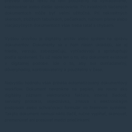
previesť obraz textu na text použiteľný na vyhľadávanie,
vo
kopírovanie alebo ďalšie spracovanie. Pri kvalitných tlačených
T/
dokumentoch môže byť veľmi užitočná. Pri nekvalitných
b/
skenoch, zložitých tabuľkách, pečiatkach, ručnom písme alebo
1×
H 
viacjazyčných dokumentoch však treba rátať s chybami.
(
10
Vyššou úrovňou je digitálny archív alebo systém na správu
k
dokumentov. Dokumenty sa v ňom nielen ukladajú, ale aj
5
triedia, verzujú, zabezpečujú, vyhľadávajú a sprístupňujú
pr
*P
podľa oprávnení. Tu už nejde len o to, aby dokument existoval
sp
v digitálnej podobe. Ide o to, aby bol dohľadateľný,
ht
dôveryhodný, kontrolovateľný a použiteľný v čase.
pr
se
Najvyššiu hodnotu však prináša automatizovaný dokumentový
workflow. Dokument nevznikne na papieri, ale rovno ako
digitálny záznam: elektronická faktúra, interná žiadosť,
servisný protokol, objednávka, zmluva s elektronickým
podpisom alebo schvaľovací formulár vo firemnom systéme.
Takýto dokument nemusí nikto tlačiť, ručne vypĺňať, skenovať,
premenúvať ani presúvať medzi priečinkami.