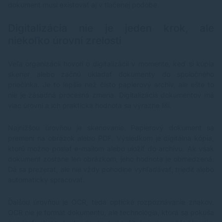
dokument musí existovať aj v tlačenej podobe.
kopírovania: 600 x 600 dpi SKENOVANIE Rozlíšenie:
O
600 x 600 dpi, farebne, černobielo, 8-bitové stupne
k
šedej, PDF/JPEG/TIFF Funkcia skenovania:
Št
Digitalizácia nie je jeden krok, ale
skenovanie cez rozhranie TWAIN/WIA, skenovanie do
Op
niekoľko úrovní zrelosti
počítača ROZMERY 406 x 360 x 309 mm, hmotnosť:
o
8 kg SPOTREBA ENERGIE: počas prevádzky 313 W,
g/
úsporný režim 37 W, režim spánku 2,3 W ZÁRUKA 2
ma
Veľa organizácií hovorí o digitalizácii v momente, keď si kúpia
roky s opravou v servisnom stredisku
p
skener alebo začnú ukladať dokumenty do spoločného
sk
priečinka. Je to lepšie než čisto papierový archív, ale ešte to
sk
s
nie je zásadná procesná zmena. Digitalizácia dokumentov má
do
viac úrovní a ich praktická hodnota sa výrazne líši.
s
sk
Najnižšou úrovňou je skenovanie. Papierový dokument sa
p
premení na obrázok alebo PDF. Výsledkom je digitálna kópia,
pa
Ka
ktorú možno poslať e-mailom alebo uložiť do archívu. Ak však
65
dokument zostane len obrázkom, jeho hodnota je obmedzená.
pa
Dá sa prezerať, ale nie vždy pohodlne vyhľadávať, triediť alebo
M
automaticky spracovať.
Rý
fr
d
Ďalšou úrovňou je OCR, teda optické rozpoznávanie znakov.
c
OCR nie je formát dokumentu, ale technológia, ktorá sa pokúša
Ú