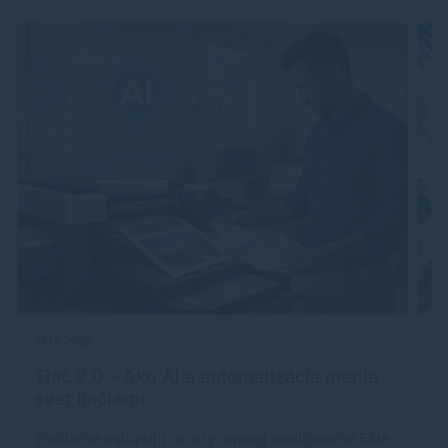
27.12.2025
25
Tlač 2.0 – Ako AI a automatizácia menia
Š
svet tlačiarní
Tlačiarne vstupujú do éry umelej inteligencie Ešte
M