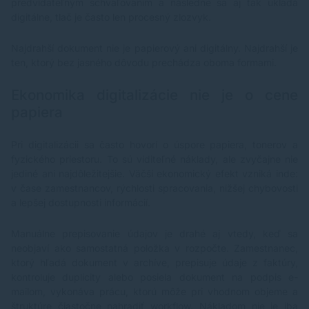
predvídateľným schvaľovaním a následne sa aj tak ukladá
digitálne, tlač je často len procesný zlozvyk.
Najdrahší dokument nie je papierový ani digitálny. Najdrahší je
ten, ktorý bez jasného dôvodu prechádza oboma formami.
Ekonomika digitalizácie nie je o cene
papiera
Pri digitalizácii sa často hovorí o úspore papiera, tonerov a
fyzického priestoru. To sú viditeľné náklady, ale zvyčajne nie
jediné ani najdôležitejšie. Väčší ekonomický efekt vzniká inde:
v čase zamestnancov, rýchlosti spracovania, nižšej chybovosti
a lepšej dostupnosti informácií.
Manuálne prepisovanie údajov je drahé aj vtedy, keď sa
neobjaví ako samostatná položka v rozpočte. Zamestnanec,
ktorý hľadá dokument v archíve, prepisuje údaje z faktúry,
kontroluje duplicity alebo posiela dokument na podpis e-
mailom, vykonáva prácu, ktorú môže pri vhodnom objeme a
štruktúre čiastočne nahradiť workflow. Nákladom nie je iba