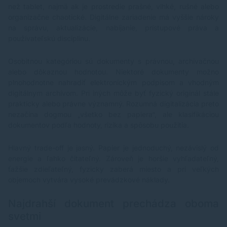
než tablet, najmä ak je prostredie prašné, vlhké, rušné alebo
organizačne chaotické. Digitálne zariadenie má vyššie nároky
na správu, aktualizácie, nabíjanie, prístupové práva a
používateľskú disciplínu.
Osobitnou kategóriou sú dokumenty s právnou, archivačnou
alebo dôkaznou hodnotou. Niektoré dokumenty možno
plnohodnotne nahradiť elektronickým podpisom a vhodným
digitálnym archívom. Pri iných môže byť fyzický originál stále
prakticky alebo právne významný. Rozumná digitalizácia preto
nezačína dogmou „všetko bez papiera“, ale klasifikáciou
dokumentov podľa hodnoty, rizika a spôsobu použitia.
Hlavný trade-off je jasný. Papier je jednoduchý, nezávislý od
energie a ľahko čitateľný. Zároveň je horšie vyhľadateľný,
ťažšie zdieľateľný, fyzicky zaberá miesto a pri veľkých
objemoch vytvára vysoké prevádzkové náklady.
Najdrahší dokument prechádza oboma
svetmi