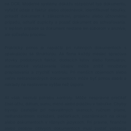
na OCR. Moderné systémy dokážu rozpoznať typ dokumentu,
vyťažiť údaje z faktúr alebo objednávok, identifikovať tabuľky,
priradiť dokument k zákazníkovi, projektu alebo účtovnému
prípadu, odhaliť duplicity a poslať dokument do schvaľovania.
V lepšom prípade sa dokument nestane len súborom v archíve,
ale súčasťou procesu.
Praktický prínos je najväčší pri rutinných dokumentoch s
opakujúcou sa štruktúrou. Ak firma každý mesiac spracúva
stovky podobných faktúr, dodacích listov alebo formulárov,
automatické vyťažovanie údajov môže znížiť množstvo
prepisovania a zrýchliť kontrolu. Pri menších objemoch alebo
veľmi neštandardných dokumentoch môže byť prínos slabší a
náklady na nastavenie vyššie než úspora.
AI však nezruší potrebu kontroly. Môže nesprávne prečítať
číslo účtu, dátum, sumu, meno alebo položku v tabuľke. Chyby
bývajú častejšie pri nekvalitných skenoch, ručnom písme,
neštandardnom rozložení, pečiatkach, poznámkach na okraji
alebo dokumentoch v rôznych jazykoch. Pri právne, finančne
alebo osobne citlivých dokumentoch musí zostať validácia