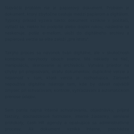
Najväčší problém nie je papierový dokument. Problém je
dokument, ktorý zbytočne cestuje medzi papierom a digitálom.
Typický príklad vyzerá takto: dokument vznikne v počítači,
vytlačí sa, niekto ho podpíše alebo doplní rukou, následne sa
naskenuje, pošle e-mailom, uloží do digitálneho archívu a
papierová verzia sa ešte založí „pre istotu“.
Takýto proces sa navonok tvári digitálne, ale v skutočnosti
kombinuje nevýhody oboch svetov. Má náklady na tlač,
manipuláciu, skenovanie aj archiváciu. Vytvára priestor na
chyby pri prepisovaní, stratu dokumentov, duplicitné verzie a
nejasnosť v tom, ktorá verzia je rozhodujúca. Zároveň
nepoužíva digitálne nástroje tam, kde by dávali najväčší
zmysel: pri schvaľovaní, kontrole, vyhľadávaní a automatickom
prenose údajov.
Sem patria najmä interné schvaľovania, objednávky, prijaté
faktúry, dochádzkové formuláre, interné žiadanky, servisné
protokoly, časti HR agendy a opakujúce sa administratívne
procesy. Ak dokument vzniká interne, prechádza