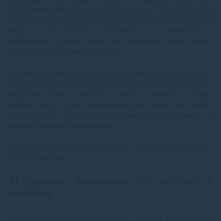
môžu odhaliť citlivé údaje nesprávnym ľuďom, ransomvér môže
zašifrovať archív a závislosť od dodávateľa môže skomplikovať
migráciu. Pri citlivých dokumentoch je problémom aj
nedostatočná auditná stopa: kto dokument otvoril, upravil,
schválil, exportoval alebo vymazal.
Digitalizácia teda neznižuje riziko automaticky. Mení typ rizika.
Dobre navrhnutý digitálny archív potrebuje prístupové práva,
šifrovanie, zálohy, testovanú obnovu, retenčné pravidlá,
auditnú stopu a jasnú zodpovednosť za správu. Bez týchto
prvkov sa môže z pohodlného úložiska stať krehké miesto, od
ktorého závisí celá administratíva.
Papier zhorí. Server zlyhá. Rozdiel je v tom, či organizácia vie,
čo sa stane potom.
AI posúva dokumenty od archívu k
workflow
Novšia vlna digitalizácie dokumentov už nie je postavená iba