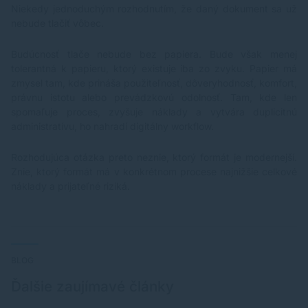
Niekedy jednoduchým rozhodnutím, že daný dokument sa už
nebude tlačiť vôbec.
Budúcnosť tlače nebude bez papiera. Bude však menej
tolerantná k papieru, ktorý existuje iba zo zvyku. Papier má
zmysel tam, kde prináša použiteľnosť, dôveryhodnosť, komfort,
právnu istotu alebo prevádzkovú odolnosť. Tam, kde len
spomaľuje proces, zvyšuje náklady a vytvára duplicitnú
administratívu, ho nahradí digitálny workflow.
Rozhodujúca otázka preto neznie, ktorý formát je modernejší.
Znie, ktorý formát má v konkrétnom procese najnižšie celkové
náklady a prijateľné riziká.
BLOG
Ďalšie zaujímavé články