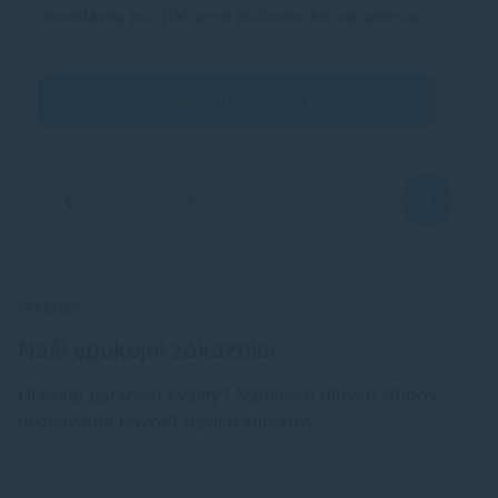
donedávna boli tlačiarne jednoduché zariadenia,…
pr
m
Zobraziť článok
RECENZIE
Naši spokojní zákazníci
Hľadáte garanciu kvality? Namiesto dlhých sľubov
nechávame hovoriť našich klientov.