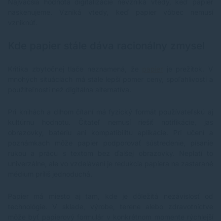
Najväčšia hodnota digitalizácie nevzniká vtedy, keď papier
naskenujeme. Vzniká vtedy, keď papier vôbec nemusí
vzniknúť.
Kde papier stále dáva racionálny zmysel
Kritika zbytočnej tlače neznamená, že
papier
je prežitok. V
mnohých situáciách má stále lepší pomer ceny, spoľahlivosti a
použiteľnosti než digitálna alternatíva.
Pri knihách a dlhom čítaní má fyzický formát používateľskú aj
kultúrnu hodnotu. Čitateľ nemusí riešiť notifikácie, jas
obrazovky, batériu ani kompatibilitu aplikácie. Pri učení a
poznámkach môže papier podporovať sústredenie, písanie
rukou a prácu s textom bez ďalšej obrazovky. Neplatí to
univerzálne, ale vo vzdelávaní je redukcia papiera na zastarané
médium príliš jednoduchá.
Papier má miesto aj tam, kde je dôležitá nezávislosť od
technológie. V sklade, výrobe, teréne alebo zdravotníctve
môže byť papierový formulár v konkrétnom momente rýchlejší