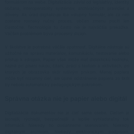
formulárom na webe. Digitalizácia závisí od legislatívy, identity
občana, interoperability systémov, archivačných pravidiel a
dôvery. Ak úrad digitalizuje iba vstupný formulár, ale za ním
zostane rovnaký ručný proces, občan zmenu pocíti len
čiastočne. Technológia tu často nie je najväčšia prekážka.
Väčším problémom býva procesný dizajn.
V školstve je potrebná väčšia opatrnosť. Digitálne nástroje sú
užitočné na správu materiálov, komunikáciu, testovanie alebo
prístup k zdrojom.
Papier
však môže mať didaktickú hodnotu,
najmä pri písaní rukou, čítaní, práci s textom a aktivitách, pri
ktorých je obrazovka skôr rušivým prvkom. Menej papiera
môže byť rozumný cieľ, ale úplné odstránenie papiera zo škôl
by nebolo automaticky pedagogickým pokrokom.
Správna otázka nie je papier alebo digitál
Digitalizácia dokumentov nie je cieľ sama osebe. Cieľom je
lacnejší, rýchlejší, bezpečnejší a lepšie vyhľadateľný tok
informácií. Niekedy ho dosiahneme skenovaním. Niekedy
digitálnym archívom. Niekedy elektronickým podpisom.