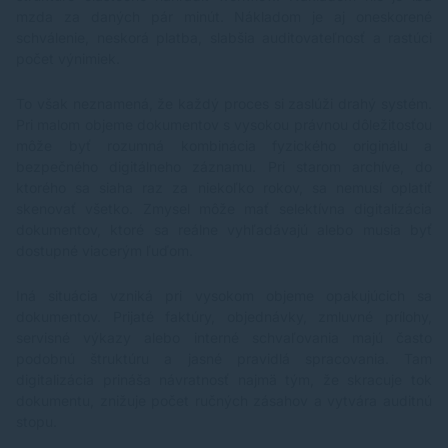
mzda za daných pár minút. Nákladom je aj oneskorené
schválenie, neskorá platba, slabšia auditovateľnosť a rastúci
počet výnimiek.
To však neznamená, že každý proces si zaslúži drahý systém.
Pri malom objeme dokumentov s vysokou právnou dôležitosťou
môže byť rozumná kombinácia fyzického originálu a
bezpečného digitálneho záznamu. Pri starom archíve, do
ktorého sa siaha raz za niekoľko rokov, sa nemusí oplatiť
skenovať všetko. Zmysel môže mať selektívna digitalizácia
dokumentov, ktoré sa reálne vyhľadávajú alebo musia byť
dostupné viacerým ľuďom.
Iná situácia vzniká pri vysokom objeme opakujúcich sa
dokumentov. Prijaté faktúry, objednávky, zmluvné prílohy,
servisné výkazy alebo interné schvaľovania majú často
podobnú štruktúru a jasné pravidlá spracovania. Tam
digitalizácia prináša návratnosť najmä tým, že skracuje tok
dokumentu, znižuje počet ručných zásahov a vytvára auditnú
stopu.